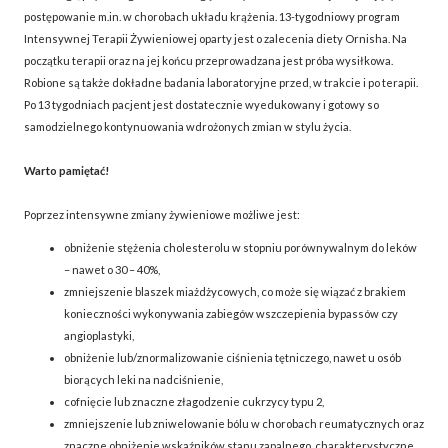
postępowanie m.in. w chorobach układu krążenia. 13-tygodniowy program
Intensywnej Terapii Żywieniowej oparty jest o zalecenia diety Ornisha. Na
początku terapii oraz na jej końcu przeprowadzana jest próba wysiłkowa.
Robione są także dokładne badania laboratoryjne przed, w trakcie i po terapii.
Po 13 tygodniach pacjent jest dostatecznie wyedukowany i gotowy so
samodzielnego kontynuowania wdrożonych zmian w stylu życia.
Warto pamiętać!
Poprzez intensywne zmiany żywieniowe możliwe jest:
obniżenie stężenia cholesterolu w stopniu porównywalnym do leków
– nawet o 30 – 40%,
zmniejszenie blaszek miażdżycowych, co może się wiązać z brakiem
konieczności wykonywania zabiegów wszczepienia bypassów czy
angioplastyki,
obniżenie lub/znormalizowanie ciśnienia tętniczego, nawet u osób
biorących leki na nadciśnienie,
cofnięcie lub znaczne złagodzenie cukrzycy typu 2,
zmniejszenie lub zniwelowanie bólu w chorobach reumatycznych oraz
znaczne obniżenie wskaźników stanu zapalnego, charakterystyczne