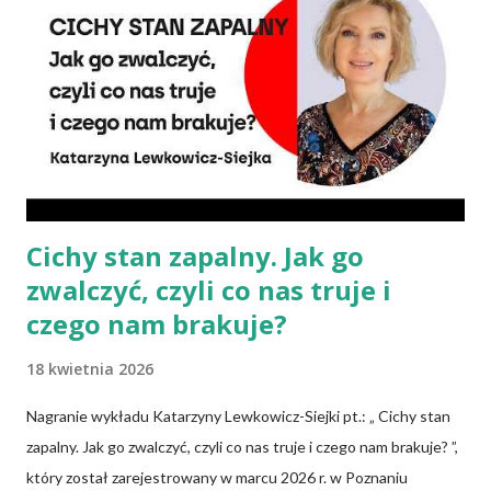
wszystkie składniki będzie się skrupulatnie sumowało w
słupkach? – Nie ma takiej potrzeby – uspokaja Agata Radosh,
prezes Stowarzyszenia Promocji Zdrowego Stylu Życia – Sięgnij
Po Zdrowie. – Choć owszem, gdy chcemy nauczyć się podstaw
komponowania diety wegańskiej, możemy spisywać to, co
spożywamy, w jakich ilościach, jaką ma to wartość od...
Cichy stan zapalny. Jak go
zwalczyć, czyli co nas truje i
czego nam brakuje?
18 kwietnia 2026
Nagranie wykładu Katarzyny Lewkowicz-Siejki pt.: „ Cichy stan
zapalny. Jak go zwalczyć, czyli co nas truje i czego nam brakuje? ”,
który został zarejestrowany w marcu 2026 r. w Poznaniu