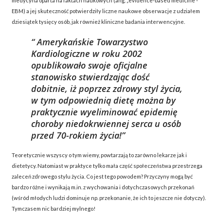
medycyna oparta na faktach naukowych (ang. „evidence-based medicine”-
EBM) a jej skuteczność potwierdziły liczne naukowe obserwacje z udziałem
dziesiątek tysięcy osób, jak również kliniczne badania interwencyjne.
Amerykańskie Towarzystwo
Kardiologiczne w roku 2002
opublikowało swoje oficjalne
stanowisko stwierdzając dość
dobitnie, iż poprzez zdrowy styl życia,
w tym odpowiednią dietę można by
praktycznie wyeliminować epidemię
choroby niedokrwiennej serca u osób
przed 70-rokiem życia!
Teoretycznie wszyscy o tym wiemy, powtarzają to zarówno lekarze jak i
dietetycy. Natomiast w praktyce tylko mała część społeczeństwa przestrzega
zaleceń zdrowego stylu życia. Co jest tego powodem? Przyczyny mogą być
bardzo różne i wynikają m.in. z wychowania i dotychczasowych przekonań
(wśród młodych ludzi dominuje np. przekonanie, że ich to jeszcze nie dotyczy).
Tymczasem nic bardziej mylnego!