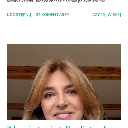
autorka książki "Jedz co chcesz. Sąd nad polskim stołem"
twierdzi, że wiedza specjalistów, osób mających ogromną wiedzę
UDOSTĘPNIJ
37 KOMENTARZY
CZYTAJ WIĘCEJ
na temat żywności, często nie przedostaje się do opinii
publicznej i dlatego społeczeństwo tkwi w stereotypach.
Uważa, że pogląd głoszący, iż cholesterol jest naszym
potwornym wrogiem jest największym oszustwem, a jaja
możemy jeść w dowolnej ilości, bo są zupełnie nieszkodliwe.
Wiele podobnych w treści informacji znajduje się także w
Internecie. Można spotkać nawet specjalistów, którzy mają
kompletnie odmienne spojrzenie na ten sam problem. To budzi
niepewność i brak zaufania do instytucji służby zdrowia, bowiem
społeczeństwo oczekuje konkretnych, jednolitych zaleceń.
Trzeba pamiętać, że każdego roku towarzystwa naukowe czy
grupy robocze z różnych dziedzin publikują...