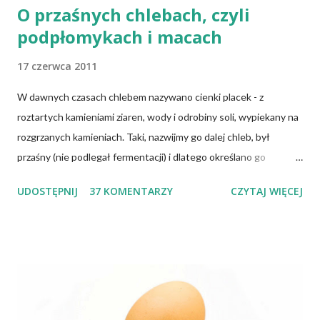
O przaśnych chlebach, czyli
podpłomykach i macach
17 czerwca 2011
W dawnych czasach chlebem nazywano cienki placek - z
roztartych kamieniami ziaren, wody i odrobiny soli, wypiekany na
rozgrzanych kamieniach. Taki, nazwijmy go dalej chleb, był
przaśny (nie podlegał fermentacji) i dlatego określano go
słowem "przaśnik". Słowianie takie pieczywo nazywali
UDOSTĘPNIJ
37 KOMENTARZY
CZYTAJ WIĘCEJ
podpłomykami. Hindusi mówią o nim czapatti, Żydzi maca, a
Indianie tortilla. Więc bez cienia wątpliwości rzec można, że
chleby przeszłości posiadały zdecydowanie inną recepturę niż
dzisiejsze chleby. Nie było w nich przede wszystkich ani drożdży,
ani zakwasu. Świeże, przaśne pieczywo jest zdrowe, w
przeciwieństwie do świeżego pieczywa na drożdżach czy
zakwasie. Przaśne podpłomyki nie obciążają żołądka kwasem i