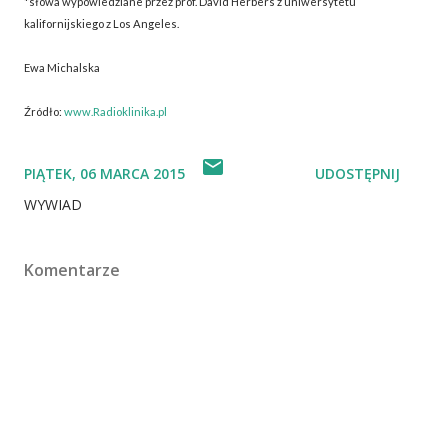
*słowa wypowiedziane przez prof. David Herbers z uniwersytetu
kalifornijskiego z Los Angeles.
Ewa Michalska
Źródło:
www.Radioklinika.pl
PIĄTEK, 06 MARCA 2015
UDOSTĘPNIJ
WYWIAD
Komentarze