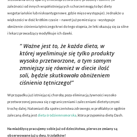
zależności od innych współistniejących schorzeń mogą to być diety
wegetariańskie lub niskoantygenowe, gdzie mięso występuje). Jednakże u
większości w dość krótkim czasie – nawet już po miesiącu - występuje
obniżenie ciśnienia tętniczego krwi do tego stopnia, że leki okazują się za silne
i lekarz prowadzący modyfikuje ich dawki.
Ważne jest to, że każda dieta, w
której wyeliminuje się tylko produkty
wysoko przetworzone, a tym samym
zmniejszy się również w diecie ilość
soli, będzie skutkowała obniżeniem
ciśnienia tętniczego!
W przypadku już istniejącej choroby, poza eliminacją żywności wysoko
przetworzonej posuwa się z ograniczeniami i zaleceniami dietetycznymi
trochę dalej. Natomiast dla społeczeństwa zdrowego, w profilaktyce ogólnie
zalecaną dietą jest
dieta śródziemnomorska
, która przypomina dietę Dash.
Na miażdżycę pracujemy sobie już od dzieciństwa, pierwsze zmiany są
obserwowane już u dwu, trzylatków!