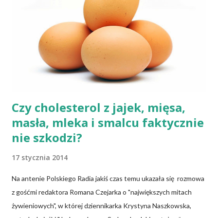
fermentacją. Dziś, wzorem naszych prapradziadów możemy także
spożywać przaśny, niekwaszony chleb. Najprostszy przepis na
podpłomyki to: wziąć mąkę, wodę i trochę soli. Z tych składników
zagnieść ciasto, dodając mąkę w takiej ilości, aby ciasto nie kleiło
się do palców. Z kolei r...
Czy cholesterol z jajek, mięsa,
masła, mleka i smalcu faktycznie
nie szkodzi?
17 stycznia 2014
Na antenie Polskiego Radia jakiś czas temu ukazała się rozmowa
z gośćmi redaktora Romana Czejarka o "największych mitach
żywieniowych", w której dziennikarka Krystyna Naszkowska,