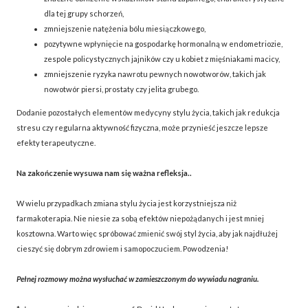
dla tej grupy schorzeń,
zmniejszenie natężenia bólu miesiączkowego,
pozytywne wpłynięcie na gospodarkę hormonalną w endometriozie,
zespole policystycznych jajników czy u kobiet z mięśniakami macicy,
zmniejszenie ryzyka nawrotu pewnych nowotworów, takich jak
nowotwór piersi, prostaty czy jelita grubego.
Dodanie pozostałych elementów medycyny stylu życia, takich jak redukcja
stresu czy regularna aktywność fizyczna, może przynieść jeszcze lepsze
efekty terapeutyczne.
Na zakończenie wysuwa nam się ważna refleksja..
W wielu przypadkach zmiana stylu życia jest korzystniejsza niż
farmakoterapia. Nie niesie za sobą efektów niepożądanych i jest mniej
kosztowna. Warto więc spróbować zmienić swój styl życia, aby jak najdłużej
cieszyć się dobrym zdrowiem i samopoczuciem. Powodzenia!
Pełnej rozmowy można wysłuchać w zamieszczonym do wywiadu nagraniu.