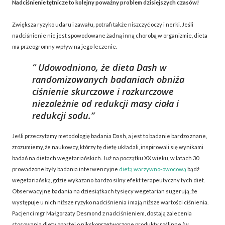
Nadciśnienie tętnicze to kolejny poważny problem dzisiejszych czasów!
Zwiększa ryzyko udaru i zawału, potrafi także niszczyć oczy i nerki. Jeśli
nadciśnienie nie jest spowodowane żadną inną chorobą w organizmie, dieta
ma przeogromny wpływ na jego leczenie.
Udowodniono, że dieta Dash w
randomizowanych badaniach obniża
ciśnienie skurczowe i rozkurczowe
niezależnie od redukcji masy ciała i
redukcji sodu.
Jeśli przeczytamy metodologię badania Dash, a jest to badanie bardzo znane,
zrozumiemy, że naukowcy, którzy tę dietę układali, inspirowali się wynikami
badań na dietach wegetariańskich. Już na początku XX wieku, w latach 30
prowadzone były badania interwencyjne
dietą warzywno-owocową
bądź
wegetariańską, gdzie wykazano bardzo silny efekt terapeutyczny tych diet.
Obserwacyjne badania na dziesiątkach tysięcy wegetarian sugerują, że
występuje u nich niższe ryzyko nadciśnienia i mają niższe wartości ciśnienia.
Pacjenci mgr Małgorzaty Desmond z nadciśnieniem, dostają zalecenia
stosowania diety opartej o nikskoprzetworzone produkty roślinne (w