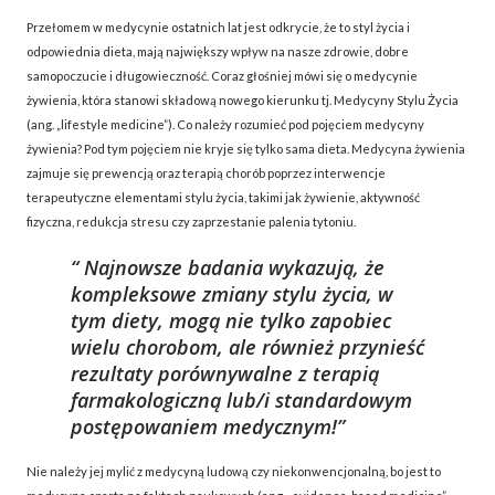
Przełomem w medycynie ostatnich lat jest odkrycie, że to styl życia i
odpowiednia dieta, mają największy wpływ na nasze zdrowie, dobre
samopoczucie i długowieczność. Coraz głośniej mówi się o medycynie
żywienia, która stanowi składową nowego kierunku tj. Medycyny Stylu Życia
(ang. „lifestyle medicine”). Co należy rozumieć pod pojęciem medycyny
żywienia? Pod tym pojęciem nie kryje się tylko sama dieta. Medycyna żywienia
zajmuje się prewencją oraz terapią chorób poprzez interwencje
terapeutyczne elementami stylu życia, takimi jak żywienie, aktywność
fizyczna, redukcja stresu czy zaprzestanie palenia tytoniu.
Najnowsze badania wykazują, że
kompleksowe zmiany stylu życia, w
tym diety, mogą nie tylko zapobiec
wielu chorobom, ale również przynieść
rezultaty porównywalne z terapią
farmakologiczną lub/i standardowym
postępowaniem medycznym!
Nie należy jej mylić z medycyną ludową czy niekonwencjonalną, bo jest to