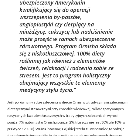
ubezpieczony Amerykanin
kwalifikujący się do operacji
wszczepienia by-passów,
angioplastyki czy cierpiący na
miażdżycę, cukrzycę lub nadciśnienie
może przejść w ramach ubezpieczenie
zdrowotnego. Program Ornisha składa
się z niskotłuszczowej, 100% diety
roślinnej jak również z elementów
ćwiczeń, relaksacji i radzenia sobie ze
stresem. Jest to program holistyczny
obejmujący wszystkie te elementy
medycyny stylu życia.
Jeśli porównamy sobie zalecenia w diecie Ornisha z tradycyjnymi zaleceniami
dietetycznymi stosowanymi przy chorobie wieńcowej, to ilość spożywanych
nasyconych kwasów tłuszczowych w tradycyjnych zaleceniach wynosi
poniżej 7%, natomiast u Ornisha poniżej 2%; tłuszczy nie jest 30%, ale 10% (w
praktyce 12-13%). Ważna informacja o jakiej trzeba tu wspomnieć, to rodzaje
dozwolonych tłuszczy. Nie je się w ogóle żadnych wyizolowanych tłuszczy