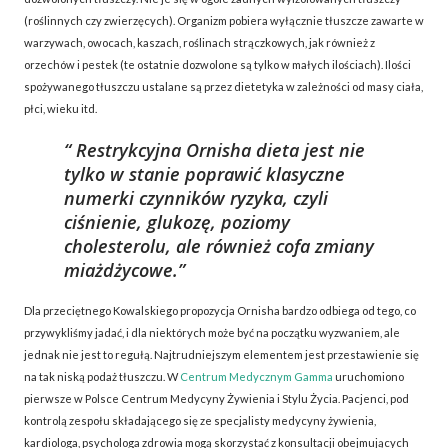
(roślinnych czy zwierzęcych). Organizm pobiera wyłącznie tłuszcze zawarte w
warzywach, owocach, kaszach, roślinach strączkowych, jak również z
orzechów i pestek (te ostatnie dozwolone są tylko w małych ilościach). Ilości
spożywanego tłuszczu ustalane są przez dietetyka w zależności od masy ciała,
płci, wieku itd.
Restrykcyjna Ornisha dieta jest nie
tylko w stanie poprawić klasyczne
numerki czynników ryzyka, czyli
ciśnienie, glukozę, poziomy
cholesterolu, ale również cofa zmiany
miażdżycowe.
Dla przeciętnego Kowalskiego propozycja Ornisha bardzo odbiega od tego, co
przywykliśmy jadać, i dla niektórych może być na początku wyzwaniem, ale
jednak nie jest to regułą. Najtrudniejszym elementem jest przestawienie się
na tak niską podaż tłuszczu. W
Centrum Medycznym Gamma
uruchomiono
pierwsze w Polsce Centrum Medycyny Żywienia i Stylu Życia. Pacjenci, pod
kontrolą zespołu składającego się ze specjalisty medycyny żywienia,
kardiologa, psychologa zdrowia mogą skorzystać z konsultacji obejmujących