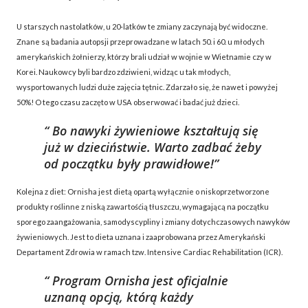
U starszych nastolatków, u 20-latków te zmiany zaczynają być widoczne.
Znane są badania autopsji przeprowadzane w latach 50. i 60. u młodych
amerykańskich żołnierzy, którzy brali udział w wojnie w Wietnamie czy w
Korei. Naukowcy byli bardzo zdziwieni, widząc u tak młodych,
wysportowanych ludzi duże zajęcia tętnic. Zdarzało się, że nawet i powyżej
50%! O tego czasu zaczęto w USA obserwować i badać już dzieci.
Bo nawyki żywieniowe kształtują się
już w dzieciństwie. Warto zadbać żeby
od początku były prawidłowe!
Kolejna z diet: Ornisha jest dietą opartą wyłącznie o niskoprzetworzone
produkty roślinne z niską zawartośćią tłuszczu, wymagającą na początku
sporego zaangażowania, samodyscypliny i zmiany dotychczasowych nawyków
żywieniowych. Jest to dieta uznana i zaaprobowana przez Amerykański
Departament Zdrowia w ramach tzw. Intensive Cardiac Rehabilitation (ICR).
Program Ornisha jest oficjalnie
uznaną opcją, którą każdy