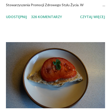
Stowarzyszenia Promocji Zdrowego Stylu Życia. W
zdecydowanej większości przypadków okazuje się, że wiedza jaką
UDOSTĘPNIJ
326 KOMENTARZY
CZYTAJ WIĘCEJ
posiadamy odnośnie witaminy B12 w świetle aktualnych
doniesień naukowych jest nieprawdziwa. Niedobór witaminy
B12 występuje dość powszechnie na całym świecie. W grupie
osób narażonych na jej niedobór znajdują się miedzy innymi
weganie (ludzie, którzy nie spożywają mięsa i produktów
pochodzenia zwierzęcego), laktoowowegetarianie (osoby, które
nie spożywają produktów mięsnych, ale włączają do diety
produkty pochodzenia zwierzęcego, takie jak mleko, przetwory
mleczne i jajka), osoby po 50 roku życia, niezależnie od ich diety,
osoby, które poddały się operacji żołądka lub którym wycięto
dolną część jelita cienkiego, a także osoby chorujące na AIDS.
Inni, w tym np. osoby chorujące na cukrzycę, a także każ...