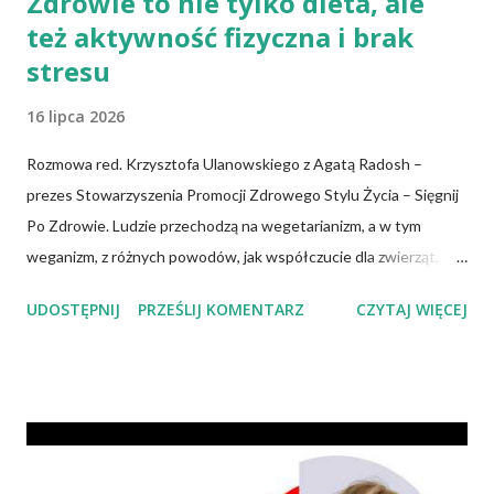
Zdrowie to nie tylko dieta, ale
też aktywność fizyczna i brak
stresu
16 lipca 2026
Rozmowa red. Krzysztofa Ulanowskiego z Agatą Radosh –
prezes Stowarzyszenia Promocji Zdrowego Stylu Życia – Sięgnij
Po Zdrowie. Ludzie przechodzą na wegetarianizm, a w tym
weganizm, z różnych powodów, jak współczucie dla zwierząt,
troska o klimat i środowisko czy zdrowie. No właśnie, zdrowie!
UDOSTĘPNIJ
PRZEŚLIJ KOMENTARZ
CZYTAJ WIĘCEJ
Wiadomo, że czerwone mięso zwiększa ryzyko nowotworów,
chorób serca, cukrzycy czy udaru mózgu, a przetworzone mięso
oznacza wyższe ryzyko zachorowania na raka. Czy jednak dieta
wegańska dostarczy organizmowi wszystkich niezbędnych
składników? Talerz, nie słupki Albo inaczej – czy przechodząc na
wegetarianizm, a zwłaszcza weganizm, trzeba się liczyć z tym, że