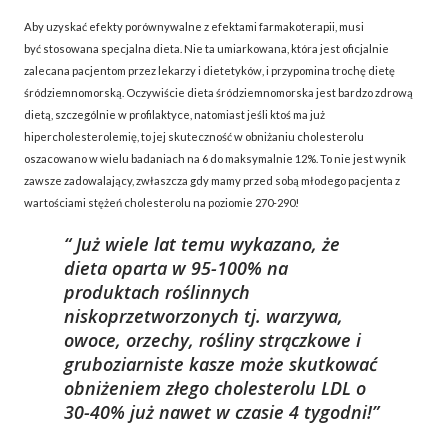
Aby uzyskać efekty porównywalne z efektami farmakoterapii, musi
być stosowana specjalna dieta. Nie ta umiarkowana, która jest oficjalnie
zalecana pacjentom przez lekarzy i dietetyków, i przypomina trochę dietę
śródziemnomorską. Oczywiście dieta śródziemnomorska jest bardzo zdrową
dietą, szczególnie w profilaktyce, natomiast jeśli ktoś ma już
hipercholesterolemię, to jej skuteczność w obniżaniu cholesterolu
oszacowano w wielu badaniach na 6 do maksymalnie 12%. To nie jest wynik
zawsze zadowalający, zwłaszcza gdy mamy przed sobą młodego pacjenta z
wartościami stężeń cholesterolu na poziomie 270-290!
Już wiele lat temu wykazano, że
dieta oparta w 95-100% na
produktach roślinnych
niskoprzetworzonych tj. warzywa,
owoce, orzechy, rośliny strączkowe i
gruboziarniste kasze może skutkować
obniżeniem złego cholesterolu LDL o
30-40% już nawet w czasie 4 tygodni!