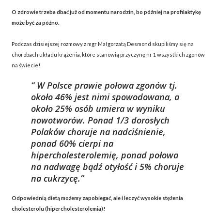
O zdrowie trzeba dbać już od momentu narodzin, bo później na profilaktykę
może być za późno.
Podczas dzisiejszej rozmowy z mgr Małgorzatą Desmond skupiliśmy się na
chorobach układu krążenia, które stanowią przyczynę nr 1 wszystkich zgonów
na świecie!
W Polsce prawie połowa zgonów tj.
około 46% jest nimi spowodowana, a
około 25% osób umiera w wyniku
nowotworów. Ponad 1/3 dorosłych
Polaków choruje na nadciśnienie,
ponad 60% cierpi na
hipercholesterolemię, ponad połowa
na nadwagę bądź otyłość i 5% choruje
na cukrzycę.
Odpowiednią dietą możemy zapobiegać, ale i leczyć wysokie stężenia
cholesterolu (hipercholesterolemia)!