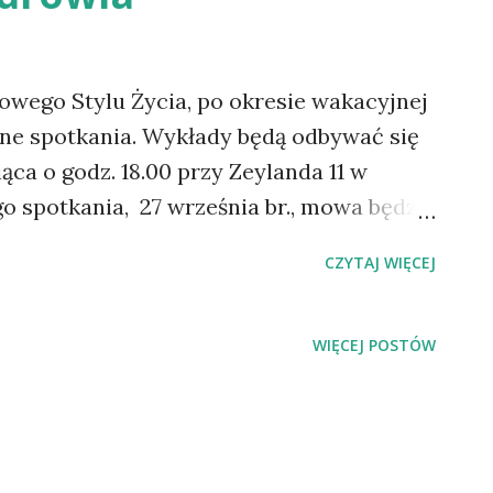
wego Stylu Życia, po okresie wakacyjnej
ne spotkania. Wykłady będą odbywać się
ąca o godz. 18.00 przy Zeylanda 11 w
go spotkania, 27 września br., mowa będzie
niczych w przywracaniu zdrowia. Głodówki
CZYTAJ WIĘCEJ
skuteczniejszych i najbardziej naturalnych
zacyjnych. Jej odmiana - dieta warzywno-
na zmiana żywienia na stałe, mogą
WIĘCEJ POSTÓW
amie zaplanowano także degustację
możliwość nabycia literatury