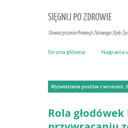
SIĘGNIJ PO ZDROWIE
Stowarzyszenie Promocji Zdrowego Stylu Życi
Strona główna
Nagrania 
P
Wyświetlanie postów z wrzesień, 
o
s
t
Rola głodówek 
y
przywracaniu 