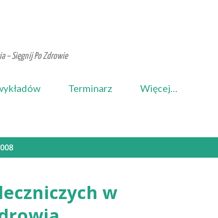
Przejdź do głównej zawartości
a – Sięgnij Po Zdrowie
wykładów
Terminarz
Więcej…
2008
leczniczych w
zdrowia