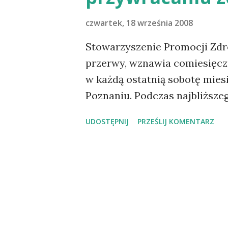
czwartek, 18 września 2008
Stowarzyszenie Promocji Zdro
przerwy, wznawia comiesięcz
w każdą ostatnią sobotę miesi
Poznaniu. Podczas najbliższe
na temat roli głodówek lecz
UDOSTĘPNIJ
PRZEŚLIJ KOMENTARZ
lecznicze to dziś jedna z naj
metod leczenia chorób cywili
owocowa, a następnie radykal
przywrócić zdrowie. W progr
potraw wegetariańskich oraz 
zdrowotnościowej.