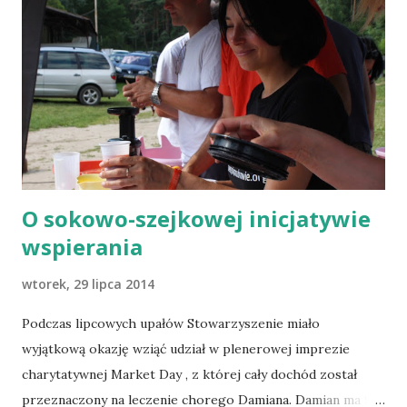
O sokowo-szejkowej inicjatywie
wspierania
wtorek, 29 lipca 2014
Podczas lipcowych upałów Stowarzyszenie miało
wyjątkową okazję wziąć udział w plenerowej imprezie
charytatywnej Market Day , z której cały dochód został
przeznaczony na leczenie chorego Damiana. Damian ma 9