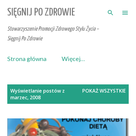
Przejdź do głównej zawartości
SIĘGNIJ PO ZDROWIE
Stowarzyszenie Promocji Zdrowego Stylu Życia –
Sięgnij Po Zdrowie
Strona główna
Więcej…
P
Wyświetlanie postów z
POKAŻ WSZYSTKIE
o
marzec, 2008
s
t
y