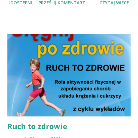
UDOSTĘPNIJ
PRZEŚLIJ KOMENTARZ
CZYTAJ WIĘCEJ
się przed nimi. Świadomi faktu, że przyczyną większości
ciężkich i przewlekłych chorób jest niewłaściwy tryb życia i
sposób odżywiania się, mamy przekonanie, że należy
zachęcać społeczeństwo do zmiany nawyków
żywieniowych. Zmiana taka na pewno przysporzy zdrowia,
poprawi samopoczucie i przedłuży życie o wiele lat. W
programie wykład, porady żywieniowe, pomiar ciśnienia
tętniczego krwi, praktyczne pokazy kulinarne oraz
degustacja zdrowej żywności. Będzie istniała też możliwość
nabycia książek o tematyce zdrowotnej. Chcesz utrzymać
lub odzyskać zdrowie? Przyjdź, dowiedz się więcej i żyj
zdrowiej! Wykłady odbędą się w dniach 5, 6 oraz 12, 13
kwietnia o godz. 17:30 , ul. Zeylanda 11, Pozna...
Ruch to zdrowie