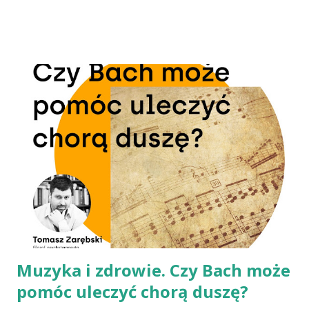
nieprawidłowej pozycji i nie są związane z poważnymi
problemami zdrowotnymi. Czasem jednak sztywność karku
sygnalizuje schorzenia, mogące stanowić zagrożenie nawet
dla życia. W czasie wykładu poznamy przyczyny sztywności
karku, objawy i proste sposoby na jej uniknięcie. Marcin
Pycia jest masażystą i promotorem zdrowia. Lubi łączyć
teorię i praktykę, dlatego sam jest osobą aktywną
sportowo. Trenuje biegi górskie na dłuższych dystansach,
szermierkę i wspinaczkę. W przeszłości ćwiczył sztuki
walki.
Muzyka i zdrowie. Czy Bach może
pomóc uleczyć chorą duszę?