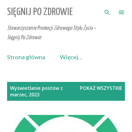
Przejdź do głównej zawartości
SIĘGNIJ PO ZDROWIE
Stowarzyszenie Promocji Zdrowego Stylu Życia –
Sięgnij Po Zdrowie
Strona główna
Więcej…
P
Wyświetlanie postów z
POKAŻ WSZYSTKIE
o
marzec, 2023
s
t
y