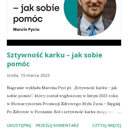
należy walczyć. O tym, co zrobić, być żyć dłużej i lepiej,
dowiedzą się Państwo podczas spotkania, na które
zapraszamy. Po prelekcji odbędzie się zdrowy
poczęstunek. Prelegent: Agata Radosh Kiedy: 26 marca
2023, niedziela Godzina: 16.00 Gdzie: Tarnów, ul. Sokoła 11
Organizator: ...
Sztywność karku – jak sobie
pomóc
środa, 15 marca 2023
Nagranie wykładu Marcina Pyci pt. „Sztywność karku – jak
sobie pomóc”, który został wygłoszony w lutym 2023 roku
w Stowarzyszeniu Promocji Zdrowego Stylu Życia – Sięgnij
Po Zdrowie w Poznaniu. Ból i sztywność karku mogą mieć
różne przyczyny. Najczęściej spowodowane są
UDOSTĘPNIJ
PRZEŚLIJ KOMENTARZ
CZYTAJ WIĘCEJ
utrzymywaniem przez dłuższy czas głowy w jednej,