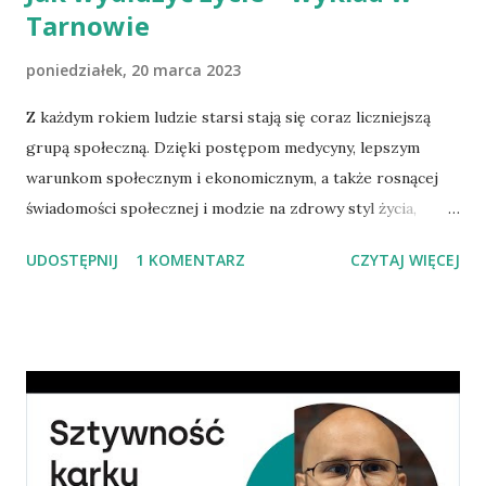
Tarnowie
poniedziałek, 20 marca 2023
Z każdym rokiem ludzie starsi stają się coraz liczniejszą
grupą społeczną. Dzięki postępom medycyny, lepszym
warunkom społecznym i ekonomicznym, a także rosnącej
świadomości społecznej i modzie na zdrowy styl życia,
przeciętny wiek ludzi wydłuża się. Żyją oni dłużej, ale
UDOSTĘPNIJ
1 KOMENTARZ
CZYTAJ WIĘCEJ
niekoniecznie żyją zdrowiej. Z tego powodu starość jest dla
wielu okresem bezczynności i czasem na chorowanie.
Powstaje pytanie, czy można walczyć ze starością? Jakie są
możliwości wydłużania życia nie obciążonego starczą
niesprawnością? Oczywiście, nie ustnieje eliksir młodości.
Nie można też walczyć ze starością, która uwarunkowana
jest prawami fizjologii, ale ze starością, która jest
przedwczesna, połączona z niedołęstwem i chorobami