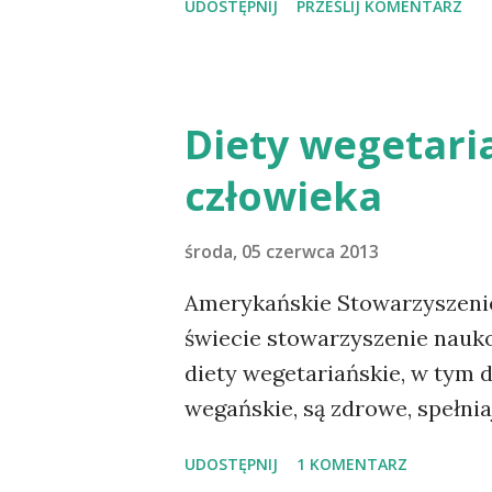
UDOSTĘPNIJ
PRZEŚLIJ KOMENTARZ
Zdrowie jest to mobilna wys
Zdrowie jest zmniejszenie za
poprawa jakości życia wśród
odbywają. Staramy się to osią
Diety wegetari
zwracając uwagę na profilakty
człowieka
Wystawa promuje osiem pods
które związane są z odżywian
środa, 05 czerwca 2013
słońcem, wstrzemięźliwością
Ocenia się, że gdyby w pewn
Amerykańskie Stowarzyszenie
zasady zdrowia prezentowan
świecie stowarzyszenie nauk
diety wegetariańskie, w tym di
wegańskie, są zdrowe, spełni
zapewniać korzyści zdrowotne
UDOSTĘPNIJ
1 KOMENTARZ
chorób. Dobrze zaplanowane 