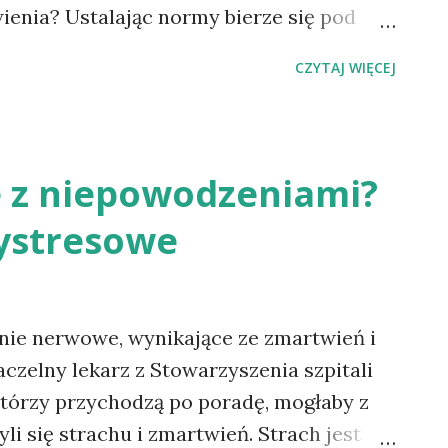
ienia? Ustalając normy bierze się pod
ch badań z całego świata, zalecenia
CZYTAJ WIĘCEJ
ety Authority (EFSA), WHO, Stanów
ozelandii. Jak powstaje piramida
to graficzne przedstawienie grup
zących w skład dziennej racji
ie z niepowodzeniami?
dach prawidłowego żywienia (w oparciu o
tystresowe
kazuje, iż dieta musi być urozmaicona i
ególnych grup produktów, aby
ój i utrzymanie zdrowia (najwięcej
ch energię w postaci węglowodanów
nie nerwowe, wynikające ze zmartwień i
ej produktów pochodzenia zwierzęcego i
czelny lekarz z Stowarzyszenia szpitali
którzy przychodzą po poradę, mogłaby z
li się strachu i zmartwień. Strach jest