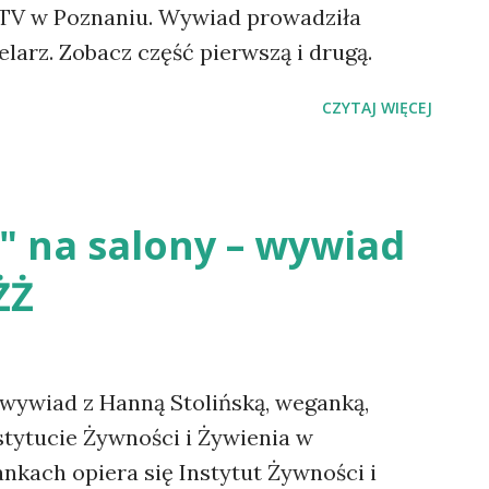
NTV w Poznaniu. Wywiad prowadziła
larz. Zobacz część pierwszą i drugą.
CZYTAJ WIĘCEJ
 na salony – wywiad
ŻŻ
wywiad z Hanną Stolińską, weganką,
tytucie Żywności i Żywienia w
nkach opiera się Instytut Żywności i