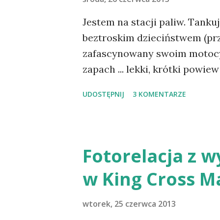
Jestem na stacji paliw. Tanku
beztroskim dzieciństwem (prz
zafascynowany swoim motocyk
zapach ... lekki, krótki powi
piję, to i nutka zapachu kaw
UDOSTĘPNIJ
3 KOMENTARZE
przyjemnych. W tym klimacie
gazety na regale z prasą. Dz
z tytułem "Uwaga! Rośnie nam 
Statystyki mówią, że w Polsce
Fotorelacja z 
niż 10 lat temu. Ich liczba ci
w King Cross M
jedzenie i brak ruchu. A prz
doprowadzić do dramatycznyc
wtorek, 25 czerwca 2013
sobą wiele problemów.