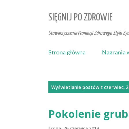
SIĘGNIJ PO ZDROWIE
Stowarzyszenie Promocji Zdrowego Stylu Życi
Strona główna
Nagrania 
P
Wyświetlanie postów z czerwiec, 
o
s
t
Pokolenie gru
y
środa, 26 czerwca 2013