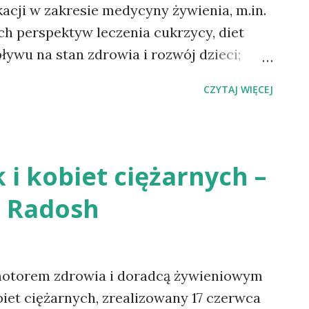
kacji w zakresie medycyny żywienia, m.in.
h perspektyw leczenia cukrzycy, diet
ływu na stan zdrowia i rozwój dzieci;
wizyjnych oraz radiowych. Spójne wyniki
CZYTAJ WIĘCEJ
ątkach tysięcy wegetarian wykazują, że
ść na chorobę niedokrwienną serca (o ok.
nie tętnicze, zespół metaboliczny, niższe
e BMI. Jak ocenia Pani społeczne podejście
 i kobiet ciężarnych –
roślinnych? Dużo się różni od
ą Radosh
biety w ciąży czy matki z dziećmi, kiedy
iu diet wegetariańskich czy wegańskich,
 sprzeciwem. Lekarze przyjmują to ze
u dietetyka. Tymczasem z rozmów z
motorem zdrowia i doradcą żywieniowym
dział w moim badaniu w Centru...
biet ciężarnych, zrealizowany 17 czerwca