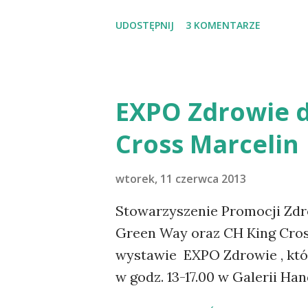
przyczyną zmartwień”. Jeśli zd
UDOSTĘPNIJ
3 KOMENTARZE
przestać się martwić i zacząć 
zapraszamy cię do udziału w
warsztatów prelegentka zapr
radzenia sobie ze stresem i l
EXPO Zdrowie d
jak zachować spokój i zdrowi
Cross Marcelin
poprowadzi Anna Ożarek - tren
zapraszamy (cykl trzech spotk
wtorek, 11 czerwca 2013
godz. 18.00-20.00 przy Zeyland
Liczy się kolejność zgłoszeń.
Stowarzyszenie Promocji Zdro
spzsz.poznan@gmail.com . (Zap
Green Way oraz CH King Cros
wystawie EXPO Zdrowie , któr
w godz. 13-17.00 w Galerii Ha
Bukowskiej w Poznaniu, w r