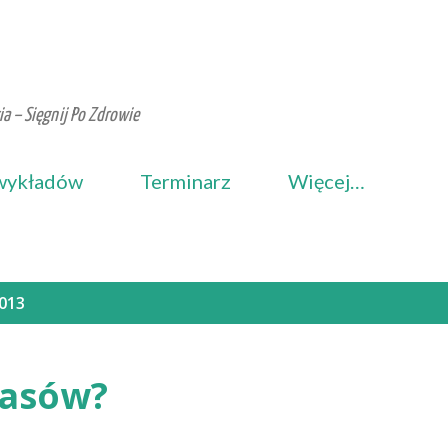
Przejdź do głównej zawartości
a – Sięgnij Po Zdrowie
wykładów
Terminarz
Więcej…
2013
basów?