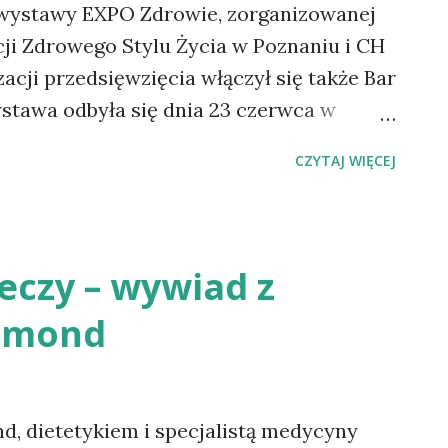
 wystawy EXPO Zdrowie, zorganizowanej
ji Zdrowego Stylu Życia w Poznaniu i CH
zacji przedsięwzięcia włączył się także Bar
stawa odbyła się dnia 23 czerwca w
ross Marcelin w Poznaniu, w ramach
CZYTAJ WIĘCEJ
 fotorelację.
leczy – wywiad z
smond
, dietetykiem i specjalistą medycyny