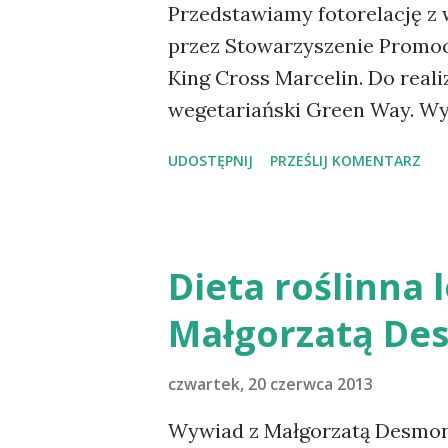
Przedstawiamy fotorelację z
przez Stowarzyszenie Promoc
King Cross Marcelin. Do reali
wegetariański Green Way. Wy
Galerii Handlowej CH King C
UDOSTĘPNIJ
PRZEŚLIJ KOMENTARZ
Weekendu dla Zdrowia. Zobacz
Dieta roślinna 
Małgorzatą De
czwartek, 20 czerwca 2013
Wywiad z Małgorzatą Desmond