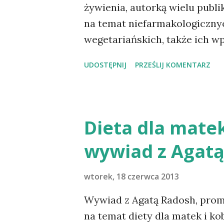
żywienia, autorką wielu publi
na temat niefarmakologicznyc
wegetariańskich, także ich wp
ekspertem w programach tele
UDOSTĘPNIJ
PRZEŚLIJ KOMENTARZ
pochodzące z badań na dziesi
mają oni niższą zachorowalno
32 proc.), cukrzycę, nadciśnie
stężenie cholesterolu i niższ
Dieta dla matek
w Polsce do stosowania diet 
wywiad z Agat
zachodniego? Na Zachodzie ko
informują lekarza o stosowan
wtorek, 18 czerwca 2013
zazwyczaj nie spotkają się ze
spokojem, sugerując wizytę 
Wywiad z Agatą Radosh, pro
rodzicami dzieci biorących u
na temat diety dla matek i ko