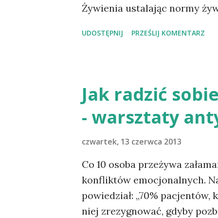
Żywienia ustalając normy żyw
uwagę metaanalizy największy
UDOSTĘPNIJ
PRZEŚLIJ KOMENTARZ
ekspertów European Food Saf
Zjednoczonych i Kanady i Now
żywienia? Piramida Żywienia 
produktów spożywczych wchod
Jak radzić sob
pokarmowej, bazując na zasa
- warsztaty an
badania naukowe). Piramida u
zawierać takie ilości poszcz
czwartek, 13 czerwca 2013
warunkowała prawidłowy rozw
produktów zbożowych dający
Co 10 osoba przeżywa załama
złożonych i warzyw, a najmni
konfliktów emocjonalnych. Na
wszelakich tłuszczy). Dl...
powiedział: „70% pacjentów, 
niej zrezygnować, gdyby pozby