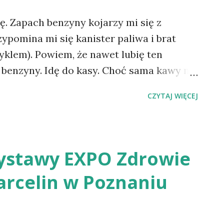
ję. Zapach benzyny kojarzy mi się z
ypomina mi się kanister paliwa i brat
lem). Powiem, że nawet lubię ten
ew benzyny. Idę do kasy. Choć sama kawy nie
y dochodząca z kącika kawowego należy do
CZYTAJ WIĘCEJ
, według zwyczaju, zwykle przeglądam
iś moją uwagę przykuwa Głos Wielkopolski
pokolenie grubasów". I o tym ten felieton.
 jest już dwa razy więcej otyłych dzieci
wystawy EXPO Zdrowie
ągle rośnie. Powód - najczęściej niewłaściwe
arcelin w Poznaniu
ecież niegroźna nadwaga może
h konsekwencji. Bycie grubym niesie ze