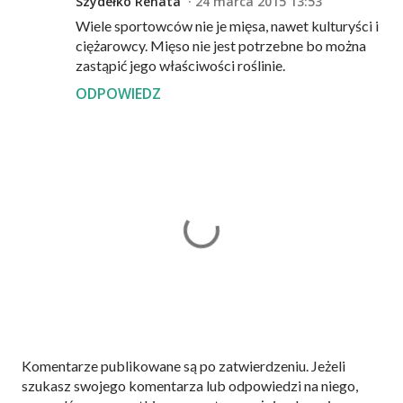
Szydełko Renata
24 marca 2015 13:53
Wiele sportowców nie je mięsa, nawet kulturyści i
ciężarowcy. Mięso nie jest potrzebne bo można
zastąpić jego właściwości roślinie.
ODPOWIEDZ
P
Komentarze publikowane są po zatwierdzeniu. Jeżeli
r
szukasz swojego komentarza lub odpowiedzi na niego,