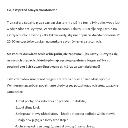
Co jesz przed samym maratonem?
Trzy, cztery godziny przez samym startem nic już nie jem, a tylko piję; wodę lub
wodę z miodem i cytryną. W czasie maratonu, do 25-30 km pije regularnie na
każdym punkcie z wodą kilka łyków wody, aby nie dopuścić do odwodnienia. Po
25-30 km często korzystam na punkcie z płynów energetycznych.
Masz duże doświadczenie w bieganiu, ale zapewne – jak każdy – uczyłeś się
na swoich błędach. Jakie błędy najczęściej popełniają biegacze? Na co
powinni zwrócić szczególną uwagę ci, którzy zaczynają biegać?
Tak! Zdecydowanie przed bieganiem trzeba coś wiedzieć o tym sporcie.
Wymienię najczęściej popełniane błędy przez początkujących biegaczy, jakie
zauważam:
zbyt pochylona sylwetka do przodu lub do tyłu,
zbyt długi krok,
nieprawidłowy układ stopy – kładąc stopę na podłoże wielu stawia
najpierw piętę, a należy śródstopie,
chce się od razu biegać, zamiast ćwiczyć marszobiegi,