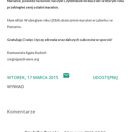
Marianie, powiedz na koniec naszym Czytelnikom ile masz lat i w którym roku
przebiegłeś swój ostatni maraton.
Mam 68 lat. W ubiegłym roku (2014) ukończyłem maraton w Lęborku i w
Poznaniu.
Gratuluję Ci więc i życzę zdrowia oraz dalszych sukcesów w sporcie!
Rozmawiała Agata Radosh
siegnijpozdrowie.org
WTOREK, 17 MARCA 2015
UDOSTĘPNIJ
WYWIAD
Komentarze