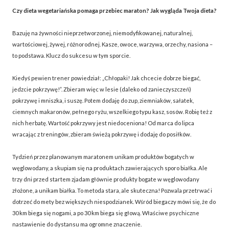
Czy dieta wegetariańska pomaga przebiec maraton? Jak wygląda Twoja dieta?
Bazuję na żywności nieprzetworzonej, niemodyfikowanej, naturalnej,
wartościowej, żywej, różnorodnej. Kasze, owoce, warzywa, orzechy, nasiona –
to podstawa. Klucz do sukcesu w tym sporcie.
Kiedyś pewien trener powiedział: „Chłopaki! Jak chcecie dobrze biegać,
jedzcie pokrzywę!”. Zbieram więc w lesie (daleko od zanieczyszczeń)
pokrzywę i mniszka, i suszę. Potem dodaję do zup, ziemniaków, sałatek,
ciemnych makaronów, pełnego ryżu, wszelkiego typu kasz, sosów. Robię też z
nich herbatę. Wartość pokrzywy jest niedoceniona! Od marca do lipca
wracając z treningów, zbieram świeżą pokrzywę i dodaję do posiłków.
Tydzień przez planowanym maratonem unikam produktów bogatych w
węglowodany, a skupiam się na produktach zawierających sporo białka. Ale
trzy dni przed startem zjadam głównie produkty bogate w węglowodany
złożone, a unikam białka. To metoda stara, ale skuteczna! Pozwala przetrwać i
dotrzeć do mety bez większych niespodzianek. Wśród biegaczy mówi się, że do
30 km biega się nogami, a po 30 km biega się głową. Właściwe psychiczne
nastawienie do dystansu ma ogromne znaczenie.