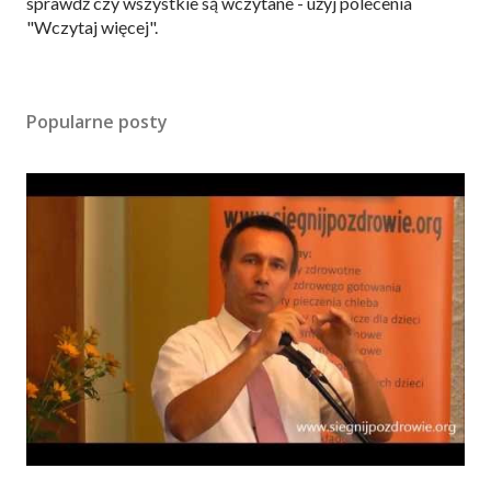
z
sprawdź czy wszystkie są wczytane - użyj polecenia
e
"Wczytaj więcej".
ś
l
i
Popularne posty
j
k
o
m
e
n
t
a
r
z