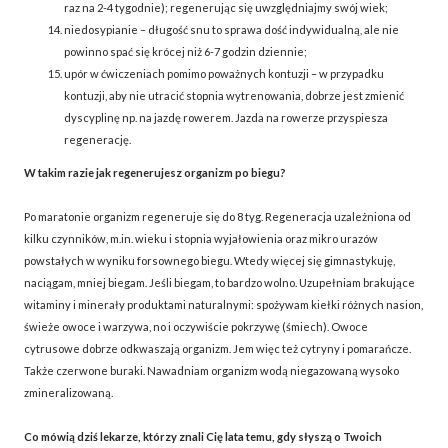
raz na 2-4 tygodnie); regenerując się uwzględniajmy swój wiek;
niedosypianie – długość snu to sprawa dość indywidualną, ale nie
powinno spać się krócej niż 6-7 godzin dziennie;
upór w ćwiczeniach pomimo poważnych kontuzji – w przypadku
kontuzji, aby nie utracić stopnia wytrenowania, dobrze jest zmienić
dyscyplinę np. na jazdę rowerem. Jazda na rowerze przyspiesza
regenerację.
W takim razie jak regenerujesz organizm po biegu?
Po maratonie organizm regeneruje się do 8 tyg. Regeneracja uzależniona od
kilku czynników, m.in. wieku i stopnia wyjałowienia oraz mikro urazów
powstałych w wyniku forsownego biegu. Wtedy więcej się gimnastykuję,
naciągam, mniej biegam. Jeśli biegam, to bardzo wolno. Uzupełniam brakujące
witaminy i minerały produktami naturalnymi: spożywam kiełki różnych nasion,
świeże owoce i warzywa, no i oczywiście pokrzywę (śmiech). Owoce
cytrusowe dobrze odkwaszają organizm. Jem więc też cytryny i pomarańcze.
Także czerwone buraki. Nawadniam organizm wodą niegazowaną wysoko
zmineralizowaną.
Co mówią dziś lekarze, którzy znali Cię lata temu, gdy słyszą o Twoich