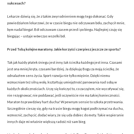
sukcesach?
Lekarze dziwią się, że z takim zwyrodnieniem mogę tego dokonać. Gdy
powiedziałem lekarzowi, że w czasie biegu nie odczuwam bólu, zachęcił mnie,
bym nadal biegał. Ból odczuwam czasem przed i po biegu. Najlepiej czuję się
biegając – ustaje wówczas wszelki ból.
Przed Tobą kolejne maratony. Jakie korzyści czerpiesz jeszcze ze sportu?
Tak jak każdy płatek śniegu jest inny, tak ścieżka każdego jest inna. Czasami
jest ona mniej kręta, czasami bardziej. Ja dziękuję Bogu za moją ścieżkę, że
odnalazłem sens życia. Sport rozwija nie tylko mięśnie. Dzięki niemu
wzmacniam też silną wolę, kształtuję umiejętność panowania nad sobą w
każdych okolicznościach. Uczę się kończyć to, co zacząłem, nie wycofywać się,
nie rezygnować, nie poddawać, jeśli oczywiście nie ma takiej konieczności.
Maraton to prawdziwy hart ducha! W pewnym sensie to szkoła przetrwania.
Szczególnie cieszę się, gdy na trasie biegu mogę kogoś podtrzymać na duchu,
wzmocnić, zachęcić, dodać wiary, że się uda dobiec do mety. Takie wspieranie
innych daje mi właśnie większą radość niż sam bieg.