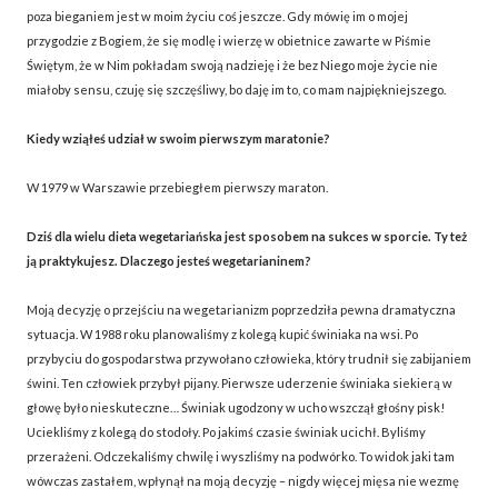
poza bieganiem jest w moim życiu coś jeszcze. Gdy mówię im o mojej
przygodzie z Bogiem, że się modlę i wierzę w obietnice zawarte w Piśmie
Świętym, że w Nim pokładam swoją nadzieję i że bez Niego moje życie nie
miałoby sensu, czuję się szczęśliwy, bo daję im to, co mam najpiękniejszego.
Kiedy wziąłeś udział w swoim pierwszym maratonie?
W 1979 w Warszawie przebiegłem pierwszy maraton.
Dziś dla wielu dieta wegetariańska jest sposobem na sukces w sporcie. Ty też
ją praktykujesz. Dlaczego jesteś wegetarianinem?
Moją decyzję o przejściu na wegetarianizm poprzedziła pewna dramatyczna
sytuacja. W 1988 roku planowaliśmy z kolegą kupić świniaka na wsi. Po
przybyciu do gospodarstwa przywołano człowieka, który trudnił się zabijaniem
świni. Ten człowiek przybył pijany. Pierwsze uderzenie świniaka siekierą w
głowę było nieskuteczne… Świniak ugodzony w ucho wszczął głośny pisk!
Uciekliśmy z kolegą do stodoły. Po jakimś czasie świniak ucichł. Byliśmy
przerażeni. Odczekaliśmy chwilę i wyszliśmy na podwórko. To widok jaki tam
wówczas zastałem, wpłynął na moją decyzję – nigdy więcej mięsa nie wezmę