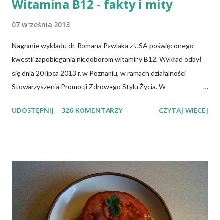
Witamina B12 - fakty i mity
07 września 2013
Nagranie wykładu dr. Romana Pawlaka z USA poświęconego
kwestii zapobiegania niedoborom witaminy B12. Wykład odbył
się dnia 20 lipca 2013 r. w Poznaniu, w ramach działalności
Stowarzyszenia Promocji Zdrowego Stylu Życia. W
zdecydowanej większości przypadków okazuje się, że wiedza jaką
UDOSTĘPNIJ
326 KOMENTARZY
CZYTAJ WIĘCEJ
posiadamy odnośnie witaminy B12 w świetle aktualnych
doniesień naukowych jest nieprawdziwa. Niedobór witaminy
B12 występuje dość powszechnie na całym świecie. W grupie
osób narażonych na jej niedobór znajdują się miedzy innymi
weganie (ludzie, którzy nie spożywają mięsa i produktów
pochodzenia zwierzęcego), laktoowowegetarianie (osoby, które
nie spożywają produktów mięsnych, ale włączają do diety
produkty pochodzenia zwierzęcego, takie jak mleko, przetwory