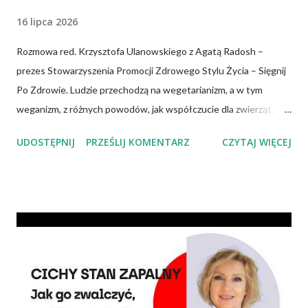
16 lipca 2026
Rozmowa red. Krzysztofa Ulanowskiego z Agatą Radosh –
prezes Stowarzyszenia Promocji Zdrowego Stylu Życia – Sięgnij
Po Zdrowie. Ludzie przechodzą na wegetarianizm, a w tym
weganizm, z różnych powodów, jak współczucie dla zwierząt,
troska o klimat i środowisko czy zdrowie. No właśnie, zdrowie!
UDOSTĘPNIJ
PRZEŚLIJ KOMENTARZ
CZYTAJ WIĘCEJ
Wiadomo, że czerwone mięso zwiększa ryzyko nowotworów,
chorób serca, cukrzycy czy udaru mózgu, a przetworzone mięso
oznacza wyższe ryzyko zachorowania na raka. Czy jednak dieta
wegańska dostarczy organizmowi wszystkich niezbędnych
składników? Talerz, nie słupki Albo inaczej – czy przechodząc na
wegetarianizm, a zwłaszcza weganizm, trzeba się liczyć z tym, że
wszystkie składniki będzie się skrupulatnie sumowało w
słupkach? – Nie ma takiej potrzeby – uspokaja Agata Radosh,
prezes Stowarzyszenia Promocji Zdrowego Stylu Życia – Sięgnij