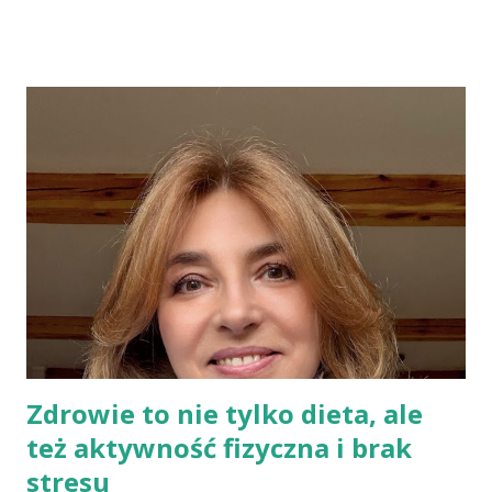
Indianie tortilla. Więc bez cienia wątpliwości rzec można, że
chleby przeszłości posiadały zdecydowanie inną recepturę niż
dzisiejsze chleby. Nie było w nich przede wszystkich ani drożdży,
ani zakwasu. Świeże, przaśne pieczywo jest zdrowe, w
przeciwieństwie do świeżego pieczywa na drożdżach czy
zakwasie. Przaśne podpłomyki nie obciążają żołądka kwasem i
fermentacją. Dziś, wzorem naszych prapradziadów możemy także
spożywać przaśny, niekwaszony chleb. Najprostszy przepis na
podpłomyki to: wziąć mąkę, wodę i trochę soli. Z tych składników
zagnieść ciasto, dodając mąkę w takiej ilości, aby ciasto nie kleiło
się do palców. Z kolei r...
Zdrowie to nie tylko dieta, ale
też aktywność fizyczna i brak
stresu