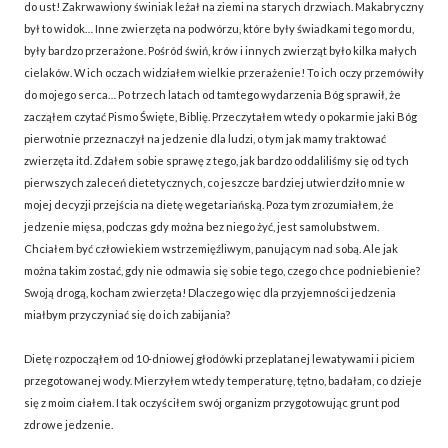
do ust! Zakrwawiony świniak leżał na ziemi na starych drzwiach. Makabryczny
był to widok… Inne zwierzęta na podwórzu, które były świadkami tego mordu,
były bardzo przerażone. Pośród świń, krów i innych zwierząt było kilka małych
cielaków. W ich oczach widziałem wielkie przerażenie! To ich oczy przemówiły
do mojego serca… Po trzech latach od tamtego wydarzenia Bóg sprawił, że
zacząłem czytać Pismo Święte, Biblię. Przeczytałem wtedy o pokarmie jaki Bóg
pierwotnie przeznaczył na jedzenie dla ludzi, o tym jak mamy traktować
zwierzęta itd. Zdałem sobie sprawę z tego, jak bardzo oddaliliśmy się od tych
pierwszych zaleceń dietetycznych, co jeszcze bardziej utwierdziło mnie w
mojej decyzji przejścia na dietę wegetariańską. Poza tym zrozumiałem, że
jedzenie mięsa, podczas gdy można bez niego żyć, jest samolubstwem.
Chciałem być człowiekiem wstrzemięźliwym, panującym nad sobą. Ale jak
można takim zostać, gdy nie odmawia się sobie tego, czego chce podniebienie?
Swoją drogą, kocham zwierzęta! Dlaczego więc dla przyjemności jedzenia
miałbym przyczyniać się do ich zabijania?
Dietę rozpocząłem od 10-dniowej głodówki przeplatanej lewatywami i piciem
przegotowanej wody. Mierzyłem wtedy temperaturę, tętno, badałam, co dzieje
się z moim ciałem. I tak oczyściłem swój organizm przygotowując grunt pod
zdrowe jedzenie.