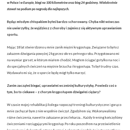
w Polsce i w Europie, biegi na 100 kilometrów oraz bieg 24-godzinny. Wielokrotnie
stawał na podium po nagrodę dla najlepszych.
Będąc młodym chłopakiem byłeś bardzo schorowany. Chyba nikt wówczas
nie uwierzyłby, że wyjdziesz z choroby i zajmiesz się aktywnym uprawianiem
sportu.
Mając 18 lat stwierdzono u mnie zanik mięśni kręgosłupa. Związane to było z
zakazem dźwigania powyżej 2 kg przez okres pełnego roku. Przygotowano mi
na wymiar gorset, w którym miałem chodzić. Mogłem ściągać go tylko na noc i
do specjalnych ćwiczeń na mięśnie brzucha i kręgosłupa. To był trudny czas.
Wydawało mi się, że o sporcie będę mógł tylko marzyć.
Zanim zacząłeś biegać, uprawiałeś wcześniej kulturystykę. Powiedz coś o
tym, bo to ciekawe – z chorym kręgosłupem dźwigałeś ciężary?
W czasie mojej rehabilitacji kolega rozpoczął treningi kulturystyczne i gorąco
mnie zachęcał bym z nim wspólnie ćwiczył. Zgodziłem się. Wykonywaliśmy
różne ćwiczenia, nawet te zakazane przez lekarza… Każdy trening kończyliśmy
ćwiczeniami rozciągającymi kręgosłup. Po roku poszedłem na prześwietlenie