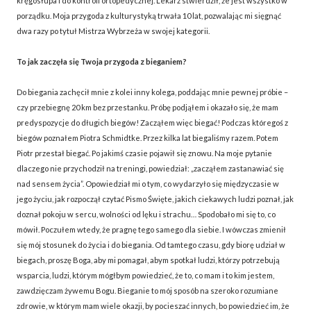
kręgosłupa i do kontroli ortopedycznej. Lekarz stwierdził, że jest wszystko w
porządku. Moja przygoda z kulturystyką trwała 10 lat, pozwalając mi sięgnąć
dwa razy po tytuł Mistrza Wybrzeża w swojej kategorii.
To jak zaczęła się Twoja przygoda z bieganiem?
Do biegania zachęcił mnie z kolei inny kolega, poddając mnie pewnej próbie –
czy przebiegnę 20 km bez przestanku. Próbę podjąłem i okazało się, że mam
predyspozycje do długich biegów! Zacząłem więc biegać! Podczas któregoś z
biegów poznałem Piotra Schmidtke. Przez kilka lat biegaliśmy razem. Potem
Piotr przestał biegać. Po jakimś czasie pojawił się znowu. Na moje pytanie
dlaczego nie przychodził na treningi, powiedział: „zacząłem zastanawiać się
nad sensem życia”. Opowiedział mi o tym, co wydarzyło się międzyczasie w
jego życiu, jak rozpoczął czytać Pismo Święte, jakich ciekawych ludzi poznał, jak
doznał pokoju w sercu, wolności od lęku i strachu… Spodobało mi się to, co
mówił. Poczułem wtedy, że pragnę tego samego dla siebie. I wówczas zmienił
się mój stosunek do życia i do biegania. Od tamtego czasu, gdy biorę udział w
biegach, proszę Boga, aby mi pomagał, abym spotkał ludzi, którzy potrzebują
wsparcia, ludzi, którym mógłbym powiedzieć, że to, co mam i to kim jestem,
zawdzięczam żywemu Bogu. Bieganie to mój sposób na szeroko rozumiane
zdrowie, w którym mam wiele okazji, by pocieszać innych, bo powiedzieć im, że