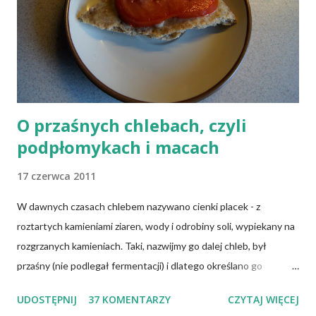
mleczne i jajka), osoby po 50 roku życia, niezależnie od ich diety,
osoby, które poddały się operacji żołądka lub którym wycięto
dolną część jelita cienkiego, a także osoby chorujące na AIDS.
Inni, w tym np. osoby chorujące na cukrzycę, a także każ...
O przaśnych chlebach, czyli
podpłomykach i macach
17 czerwca 2011
W dawnych czasach chlebem nazywano cienki placek - z
roztartych kamieniami ziaren, wody i odrobiny soli, wypiekany na
rozgrzanych kamieniach. Taki, nazwijmy go dalej chleb, był
przaśny (nie podlegał fermentacji) i dlatego określano go
słowem "przaśnik". Słowianie takie pieczywo nazywali
UDOSTĘPNIJ
37 KOMENTARZY
CZYTAJ WIĘCEJ
podpłomykami. Hindusi mówią o nim czapatti, Żydzi maca, a