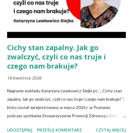
Po Zdrowie. – Choć owszem, gdy chcemy nauczyć się podstaw
komponowania diety wegańskiej, możemy spisywać to, co
spożywamy, w jakich ilościach, jaką ma to wartość od...
Cichy stan zapalny. Jak go
zwalczyć, czyli co nas truje i
czego nam brakuje?
18 kwietnia 2026
Nagranie wykładu Katarzyny Lewkowicz-Siejki pt.: „ Cichy stan
zapalny. Jak go zwalczyć, czyli co nas truje i czego nam brakuje? ”,
który został zarejestrowany w marcu 2026 r. w Poznaniu
podczas spotkania Stowarzyszenia Promocji Zdrowego Stylu
Życia – Sięgnij Po Zdrowie. Katarzyna Lewkowicz-Siejka –
UDOSTĘPNIJ
PRZEŚLIJ KOMENTARZ
CZYTAJ WIĘCEJ
dziennikarka, publicystka, promotorka zdrowego stylu życia,