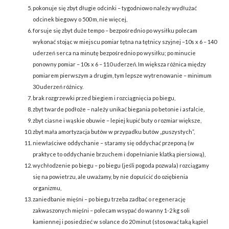
pokonuje się zbyt długie odcinki – tygodniowo należy wydłużać
odcinek biegowy o 500 m, nie więcej,
forsuje się zbyt duże tempo – bezpośrednio po wysiłku polecam
wykonać stojąc w miejscu pomiar tętna na tętnicy szyjnej –10s x 6 – 140
uderzeń serca na minutę bezpośrednio po wysiłku; po minucie
ponowny pomiar – 10s x 6 – 110 uderzeń. Im większa różnica między
pomiarem pierwszym a drugim, tym lepsze wytrenowanie – minimum
30 uderzeń różnicy.
brak rozgrzewki przed biegiem i rozciągnięcia po biegu,
zbyt twarde podłoże – należy unikać biegania po betonie i asfalcie,
zbyt ciasne i wąskie obuwie – lepiej kupić buty o rozmiar większe,
zbyt mała amortyzacja butów w przypadku butów „puszystych”,
niewłaściwe oddychanie – staramy się oddychać przeponą (w
praktyce to oddychanie brzuchem i dopełnianie klatką piersiową),
wychłodzenie po biegu – po biegu (jeśli pogoda pozwala) rozciągamy
się na powietrzu, ale uważamy, by nie dopuścić do oziębienia
organizmu,
zaniedbanie mięśni – po biegu trzeba zadbać o regenerację
zakwaszonych mięśni – polecam wsypać do wanny 1-2 kg soli
kamiennej i posiedzieć w solance do 20 minut (stosować taką kąpiel