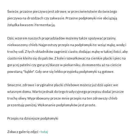
Świeże, przaśne pieczywo jest zdrowe, w przeciwieństwie do świeżego
pieczywa na drożdżach czy zakwasie. Przaśne podpłomyki nie obciążają
żołądka kwasem i fermentacją.
Dziś, wzorem naszych prapradziadów możemy także spożywać przaśny,
niekwaszony chleb. Najprostszy przepis na podpłomyki to: wziąć mąkę, wodę i
trochę soli. Z tych składników zagnieść ciasto, dodając mąkę w takiej ilości, aby
ciasto nie kleiło się do palców. Z kolei rozwałkować na cienkie placki i piec na
gorącej patelni czy gorącej blasze w piekarniku, do momentu aż na cieście
powstaną "bąble". Gdy one się lekko przypieką podpłomyki są gotowe.
Smaczne, zdrowe i oryginalne placki chlebowe możesz już dziś upiec we
własnym domu. Warto jednak do tego tradycyjnego przepisu dodać jeszcze
trochę oliwy. Wypróbowany przeze mnie przepis na ten zdrowszy chleb
prezentuję poniżej. Wykonanie podpłomyków jest proste.
Przepis na dzisiejsze podpłomyki
Zobacz galerię zdjęć -
tutaj