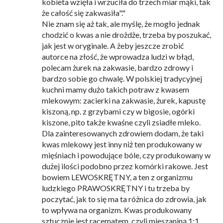
kobieta wzięła i wrzuciła do trzech miar mąki, tak
że całość się zakwasiła"."
Nie znam się aż tak, ale myślę, że mogło jednak
chodzić o kwas a nie drożdże, trzeba by poszukać,
jak jest w oryginale. A żeby jeszcze zrobić
autorce na złość, że wprowadza ludzi w błąd,
polecam żurek na zakwasie, bardzo zdrowy i
bardzo sobie go chwalę. W polskiej tradycyjnej
kuchni mamy dużo takich potraw z kwasem
mlekowym: zacierki na zakwasie, żurek, kapustę
kiszoną, np. z grzybami czy w bigosie, ogórki
kiszone, pito także kwaśne czyli zsiadłe mleko.
Dla zainteresowanych zdrowiem dodam, że taki
kwas mlekowy jest inny niż ten produkowany w
mięśniach i powodujące bóle, czy produkowany w
dużej ilości podobno przez komórki rakowe. Jest
bowiem LEWOSKRĘTNY, a ten z organizmu
ludzkiego PRAWOSKRĘTNY i tu trzeba by
poczytać, jak to się ma ta różnica do zdrowia, jak
to wpływa na organizm. Kwas produkowany
sztucznie jest racematem, czyli mieszaniną 1:1