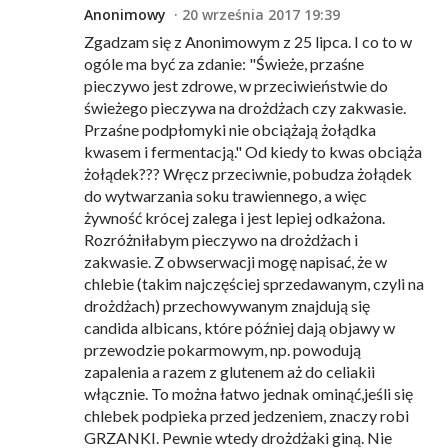
Anonimowy
20 września 2017 19:39
Zgadzam się z Anonimowym z 25 lipca. I co to w
ogóle ma być za zdanie: "Świeże, przaśne
pieczywo jest zdrowe, w przeciwieństwie do
świeżego pieczywa na drożdżach czy zakwasie.
Przaśne podpłomyki nie obciążają żołądka
kwasem i fermentacją." Od kiedy to kwas obciąża
żołądek??? Wręcz przeciwnie, pobudza żołądek
do wytwarzania soku trawiennego, a więc
żywność krócej zalega i jest lepiej odkażona.
Rozróżniłabym pieczywo na drożdżach i
zakwasie. Z obwserwacji mogę napisać, że w
chlebie (takim najczęściej sprzedawanym, czyli na
drożdżach) przechowywanym znajdują się
candida albicans, które później dają objawy w
przewodzie pokarmowym, np. powodują
zapalenia a razem z glutenem aż do celiakii
włącznie. To można łatwo jednak ominąć,jeśli się
chlebek podpieka przed jedzeniem, znaczy robi
GRZANKI. Pewnie wtedy drożdżaki giną. Nie