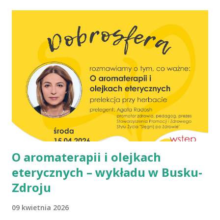
wegańska dostarczy organizmowi wszystkich niezbędnych
składników? Talerz, nie słupki Albo inaczej – czy przechodząc na
wegetarianizm, a zwłaszcza weganizm, trzeba się liczyć z tym, że
wszystkie składniki będzie się skrupulatnie sumowało w
słupkach? – Nie ma takiej potrzeby – uspokaja Agata Radosh,
prezes Stowarzyszenia Promocji Zdrowego Stylu Życia – Sięgnij
Po Zdrowie. – Choć owszem, gdy chcemy nauczyć się podstaw
komponowania diety wegańskiej, możemy spisywać to, co
spożywamy, w jakich ilościach, jaką ma to wartość od...
O aromaterapii i olejkach
eterycznych – wykładu w Busku-
Zdroju
09 kwietnia 2026