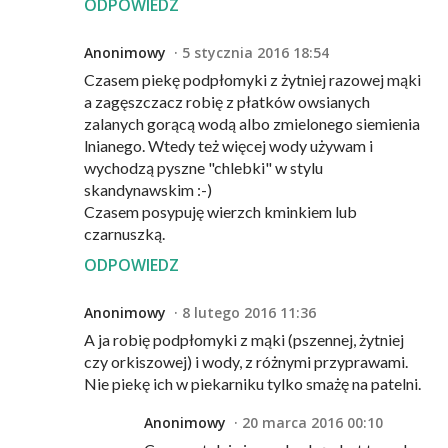
ODPOWIEDZ
Anonimowy
5 stycznia 2016 18:54
Czasem piekę podpłomyki z żytniej razowej mąki
a zagęszczacz robię z płatków owsianych
zalanych gorącą wodą albo zmielonego siemienia
lnianego. Wtedy też więcej wody używam i
wychodzą pyszne "chlebki" w stylu
skandynawskim :-)
Czasem posypuję wierzch kminkiem lub
czarnuszką.
ODPOWIEDZ
Anonimowy
8 lutego 2016 11:36
A ja robię podpłomyki z mąki (pszennej, żytniej
czy orkiszowej) i wody, z różnymi przyprawami.
Nie piekę ich w piekarniku tylko smażę na patelni.
Anonimowy
20 marca 2016 00:10