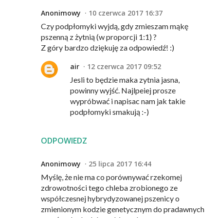
Anonimowy
10 czerwca 2017 16:37
Czy podpłomyki wyjdą, gdy zmieszam mąkę
pszenną z żytnią (w proporcji 1:1) ?
Z góry bardzo dziękuję za odpowiedź! :)
air
12 czerwca 2017 09:52
Jesli to będzie maka zytnia jasna,
powinny wyjść. Najlpeiej prosze
wypróbwać i napisac nam jak takie
podpłomyki smakują :-)
ODPOWIEDZ
Anonimowy
25 lipca 2017 16:44
Myślę, że nie ma co porównywać rzekomej
zdrowotności tego chleba zrobionego ze
współczesnej hybrydyzowanej pszenicy o
zmienionym kodzie genetycznym do pradawnych