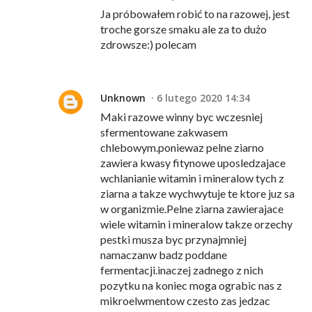
Ja próbowałem robić to na razowej, jest
troche gorsze smaku ale za to dużo
zdrowsze:) polecam
Unknown
6 lutego 2020 14:34
Maki razowe winny byc wczesniej
sfermentowane zakwasem
chlebowym.poniewaz pelne ziarno
zawiera kwasy fitynowe uposledzajace
wchlanianie witamin i mineralow tych z
ziarna a takze wychwytuje te ktore juz sa
w organizmie.Pelne ziarna zawierajace
wiele witamin i mineralow takze orzechy
pestki musza byc przynajmniej
namaczanw badz poddane
fermentacji.inaczej zadnego z nich
pozytku na koniec moga ograbic nas z
mikroelwmentow czesto zas jedzac