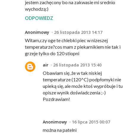
jestem zachęcony bo na zakwasie mi srednio
wychodzą:)
ODPOWIEDZ
Anonimowy
26 listopada 2013 14:17
Witam,czy oge te chlebki piec w nizeszej
temperaturze?cos mam z piekarnikiem nie tak i
grzeje tylko do 120 stiopni
air
26 listopada 2013 15:40
Obawiam się, że w tak niskiej
temperaturze (120^C) podpłomyki nie
upieką się, ale może ktoś wypróbuje i tu
opisze wynik doświadczenia ;-)
Pozdrawiam!
Anonimowy
16 lipca 2015 00:07
można na patelni