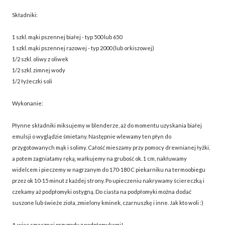
Składniki:
1 szkl. mąki pszennej białej - typ 500 lub 650
1 szkl. mąki pszennej razowej - typ 2000 (lub orkiszowej)
1/2 szkl. oliwy z oliwek
1/2 szkl. zimnej wody
1/2 łyżeczki soli
Wykonanie:
Płynne składniki miksujemy w blenderze, aż do momentu uzyskania białej
emulsji o wyglądzie śmietany. Następnie wlewamy ten płyn do
przygotowanych mąk i solimy. Całość mieszamy przy pomocy drewnianej łyżki,
a potem zagniatamy ręką, wałkujemy na grubość ok. 1 cm, nakłuwamy
widelcem i pieczemy w nagrzanym do 170-180 C piekarniku na termoobiegu
przez ok 10-15 minut z każdej strony. Po upieczeniu nakrywamy ściereczką i
czekamy aż podpłomyki ostygną. Do ciasta na podpłomyki można dodać
suszone lub świeże zioła, zmielony kminek, czarnuszkę i inne. Jak kto woli :)
A więc smacznej przygody z podpłomykami!