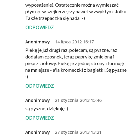
wyposażenie). Ostatecznie można wymieszać
płyn np. w szejkerze,czy nawet w zwykłym słoiku.
Także trzepaczka się nada ;-)
ODPOWIEDZ
Anonimowy
14 lipca 2012 16:17
Piekę je już drugi raz, polecam, są pyszne, raz
dodałam czosnek, teraz paprykę zmieloną i
pieprz ziołowy. Piekę je z jednej strony i formuję
na mniejsze - a'la kromeczki z bagietki. Są pyszne
:)
ODPOWIEDZ
Anonimowy
21 stycznia 2013 15:46
są pyszne, dziękuję ;)
ODPOWIEDZ
Anonimowy
27 stycznia 2013 13:21