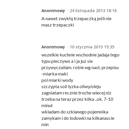
Anonimowy
24 listopada 2013 18:16
A nawet zwykłą trzepaczką jeśli nie
masz trzepaczki
Anonimowy
10 stycznia 2015 15:35
wszelkie kuchnie wschodnie jadaja tego
typu pieczywo a i ja juz sie
przywyczailam. robie wg nast. przepisu
-miarka maki
pol miarki wody
szczypta soli lyzka oliwy/oleju
zagniatam recznie troche wiecej niz
trzeba na teraz przez kilka ..ok. 7-10
minut
wkladam do szklanego pojemnika
zamykam i do lodowki na kilkanascie
min