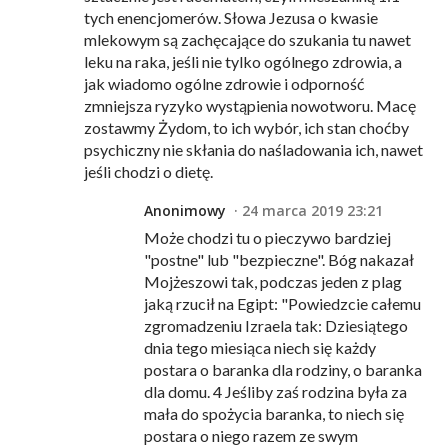
tych enencjomerów. Słowa Jezusa o kwasie
mlekowym są zachęcające do szukania tu nawet
leku na raka, jeśli nie tylko ogólnego zdrowia, a
jak wiadomo ogólne zdrowie i odporność
zmniejsza ryzyko wystąpienia nowotworu. Macę
zostawmy Żydom, to ich wybór, ich stan choćby
psychiczny nie skłania do naśladowania ich, nawet
jeśli chodzi o dietę.
Anonimowy
24 marca 2019 23:21
Może chodzi tu o pieczywo bardziej
"postne" lub "bezpieczne". Bóg nakazał
Mojżeszowi tak, podczas jeden z plag
jaką rzucił na Egipt: "Powiedzcie całemu
zgromadzeniu Izraela tak: Dziesiątego
dnia tego miesiąca niech się każdy
postara o baranka dla rodziny, o baranka
dla domu. 4 Jeśliby zaś rodzina była za
mała do spożycia baranka, to niech się
postara o niego razem ze swym