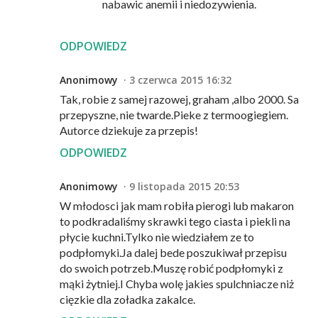
nabawic anemii i niedozywienia.
ODPOWIEDZ
Anonimowy
3 czerwca 2015 16:32
Tak, robie z samej razowej, graham ,albo 2000. Sa
przepyszne, nie twarde.Pieke z termoogiegiem.
Autorce dziekuje za przepis!
ODPOWIEDZ
Anonimowy
9 listopada 2015 20:53
W młodosci jak mam robiła pierogi lub makaron
to podkradaliśmy skrawki tego ciasta i piekli na
płycie kuchni.Tylko nie wiedziałem ze to
podpłomyki.Ja dalej bede poszukiwał przepisu
do swoich potrzeb.Muszę robić podpłomyki z
mąki żytniej.I Chyba wolę jakies spulchniacze niż
cięzkie dla zoładka zakalce.