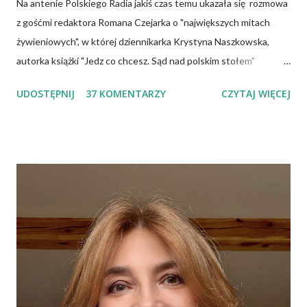
Na antenie Polskiego Radia jakiś czas temu ukazała się rozmowa
z gośćmi redaktora Romana Czejarka o "największych mitach
żywieniowych", w której dziennikarka Krystyna Naszkowska,
autorka książki "Jedz co chcesz. Sąd nad polskim stołem"
twierdzi, że wiedza specjalistów, osób mających ogromną wiedzę
UDOSTĘPNIJ
37 KOMENTARZY
CZYTAJ WIĘCEJ
na temat żywności, często nie przedostaje się do opinii
publicznej i dlatego społeczeństwo tkwi w stereotypach.
Uważa, że pogląd głoszący, iż cholesterol jest naszym
potwornym wrogiem jest największym oszustwem, a jaja
możemy jeść w dowolnej ilości, bo są zupełnie nieszkodliwe.
Wiele podobnych w treści informacji znajduje się także w
Internecie. Można spotkać nawet specjalistów, którzy mają
kompletnie odmienne spojrzenie na ten sam problem. To budzi
niepewność i brak zaufania do instytucji służby zdrowia, bowiem
społeczeństwo oczekuje konkretnych, jednolitych zaleceń.
Trzeba pamiętać, że każdego roku towarzystwa naukowe czy