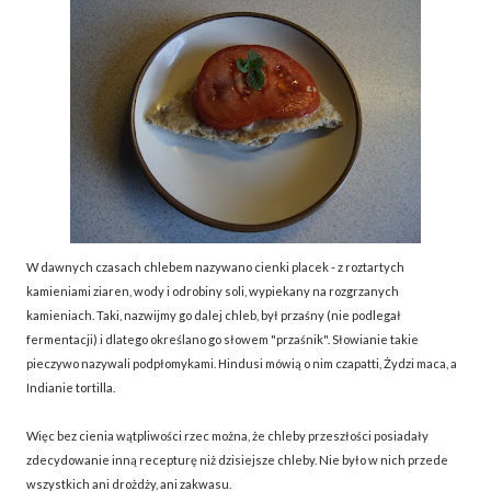
W dawnych czasach chlebem nazywano cienki placek - z roztartych
kamieniami ziaren, wody i odrobiny soli, wypiekany na rozgrzanych
kamieniach. Taki, nazwijmy go dalej chleb, był przaśny (nie podlegał
fermentacji) i dlatego określano go słowem "przaśnik". Słowianie takie
pieczywo nazywali podpłomykami. Hindusi mówią o nim czapatti, Żydzi maca, a
Indianie tortilla.
Więc bez cienia wątpliwości rzec można, że chleby przeszłości posiadały
zdecydowanie inną recepturę niż dzisiejsze chleby. Nie było w nich przede
wszystkich ani drożdży, ani zakwasu.