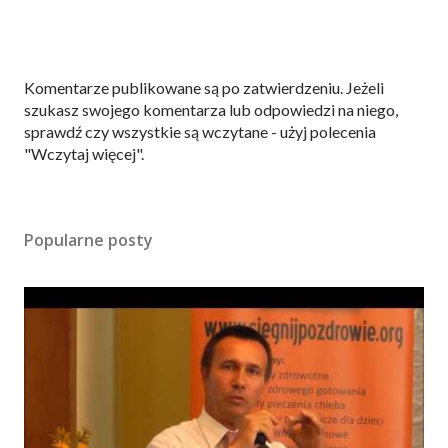
P
Komentarze publikowane są po zatwierdzeniu. Jeżeli
r
szukasz swojego komentarza lub odpowiedzi na niego,
z
sprawdź czy wszystkie są wczytane - użyj polecenia
e
"Wczytaj więcej".
ś
l
i
Popularne posty
j
k
o
m
e
n
t
a
r
z