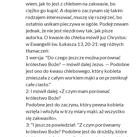
wiem, jak to jest z chlebem na zakwasie, bo
ciężko go kupić. A dopiero zaczynam się takim
rodzajem interesować, muszę się rozejrzeć, bo
ostatnio unikam pieczywa w ogóle. Podejrzewam
jednak, że nie jest niezdrowy tak, jak pisze
autorka. O kwasie do chleba mówił juz Chrystus:
w Ewangelii św. Łukasza 13, 20-21: wg różnych
tłumaczeń:
1 wersja: "Do czego jeszcze można porównać
królestwo Boże? — mówił dalej Jezus. — Podobne
jest ono do kwasu chlebowego, który kobieta
zmieszała z całym workiem mąki a on przeniknął
całe ciasto."
2: I mówił dalej: «Z czym mam porównać
królestwo Boże?
Podobne jest do zaczynu, który pewna kobieta
wzięła i włożyła w trzy miary mąki, aż wszystko
się zakwasiło».
3: "I jeszcze powiedział: "Z czym porównamy
królestwo Boże? Podobne jest do drożdży, które