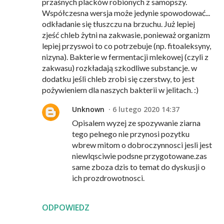
przaśnych placków robionych z samopszy.
Współczesna wersja może jedynie spowodować...
odkładanie się tłuszczu na brzuchu. Już lepiej
zjeść chleb żytni na zakwasie, ponieważ organizm
lepiej przyswoi to co potrzebuje (np. fitoaleksyny,
nizyna). Bakterie w fermentacji mlekowej (czyli z
zakwasu) rozkładają szkodliwe substancje. w
dodatku jeśli chleb zrobi się czerstwy, to jest
pożywieniem dla naszych bakterii w jelitach. :)
Unknown
6 lutego 2020 14:37
Opisalem wyzej ze spozywanie ziarna
tego pelnego nie przynosi pozytku
wbrew mitom o dobroczynnosci jesli jest
niewlqsciwie podsne przygotowane.zas
same zboza dzis to temat do dyskusji o
ich prozdrowotnosci.
ODPOWIEDZ