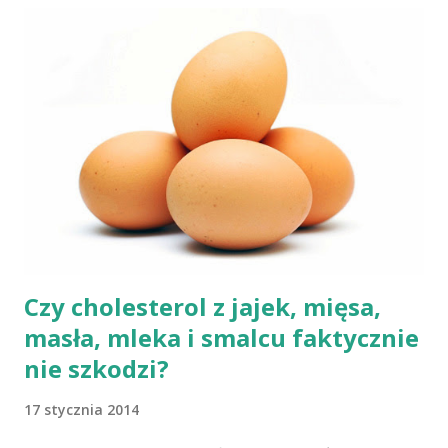
weganie (ludzie, którzy nie spożywają mięsa i produktów
pochodzenia zwierzęcego), laktoowowegetarianie (osoby, które
nie spożywają produktów mięsnych, ale włączają do diety
produkty pochodzenia zwierzęcego, takie jak mleko, przetwory
mleczne i jajka), osoby po 50 roku życia, niezależnie od ich diety,
osoby, które poddały się operacji żołądka lub którym wycięto
dolną część jelita cienkiego, a także osoby chorujące na AIDS.
Inni, w tym np. osoby chorujące na cukrzycę, a także każ...
Czy cholesterol z jajek, mięsa,
masła, mleka i smalcu faktycznie
nie szkodzi?
17 stycznia 2014