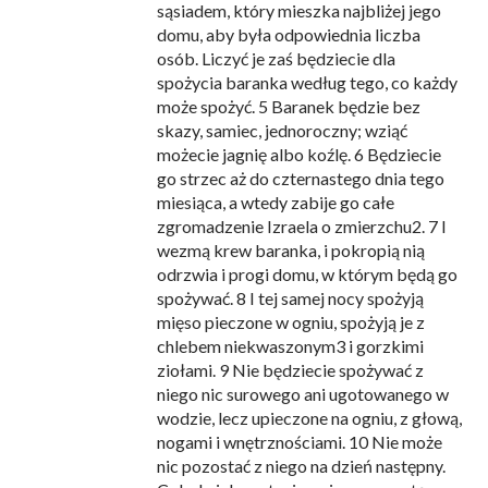
sąsiadem, który mieszka najbliżej jego
domu, aby była odpowiednia liczba
osób. Liczyć je zaś będziecie dla
spożycia baranka według tego, co każdy
może spożyć. 5 Baranek będzie bez
skazy, samiec, jednoroczny; wziąć
możecie jagnię albo koźlę. 6 Będziecie
go strzec aż do czternastego dnia tego
miesiąca, a wtedy zabije go całe
zgromadzenie Izraela o zmierzchu2. 7 I
wezmą krew baranka, i pokropią nią
odrzwia i progi domu, w którym będą go
spożywać. 8 I tej samej nocy spożyją
mięso pieczone w ogniu, spożyją je z
chlebem niekwaszonym3 i gorzkimi
ziołami. 9 Nie będziecie spożywać z
niego nic surowego ani ugotowanego w
wodzie, lecz upieczone na ogniu, z głową,
nogami i wnętrznościami. 10 Nie może
nic pozostać z niego na dzień następny.