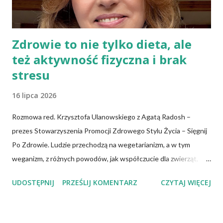
grupy robocze z różnych dziedzin publikują...
Zdrowie to nie tylko dieta, ale
też aktywność fizyczna i brak
stresu
16 lipca 2026
Rozmowa red. Krzysztofa Ulanowskiego z Agatą Radosh –
prezes Stowarzyszenia Promocji Zdrowego Stylu Życia – Sięgnij
Po Zdrowie. Ludzie przechodzą na wegetarianizm, a w tym
weganizm, z różnych powodów, jak współczucie dla zwierząt,
troska o klimat i środowisko czy zdrowie. No właśnie, zdrowie!
UDOSTĘPNIJ
PRZEŚLIJ KOMENTARZ
CZYTAJ WIĘCEJ
Wiadomo, że czerwone mięso zwiększa ryzyko nowotworów,
chorób serca, cukrzycy czy udaru mózgu, a przetworzone mięso
oznacza wyższe ryzyko zachorowania na raka. Czy jednak dieta