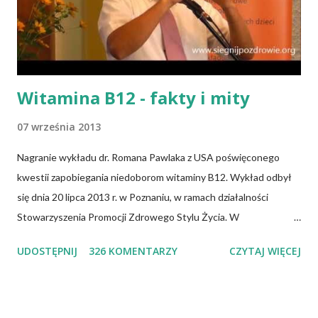
Witamina B12 - fakty i mity
07 września 2013
Nagranie wykładu dr. Romana Pawlaka z USA poświęconego
kwestii zapobiegania niedoborom witaminy B12. Wykład odbył
się dnia 20 lipca 2013 r. w Poznaniu, w ramach działalności
Stowarzyszenia Promocji Zdrowego Stylu Życia. W
zdecydowanej większości przypadków okazuje się, że wiedza jaką
UDOSTĘPNIJ
326 KOMENTARZY
CZYTAJ WIĘCEJ
posiadamy odnośnie witaminy B12 w świetle aktualnych
doniesień naukowych jest nieprawdziwa. Niedobór witaminy
B12 występuje dość powszechnie na całym świecie. W grupie
osób narażonych na jej niedobór znajdują się miedzy innymi