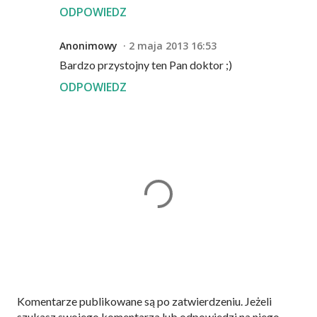
ODPOWIEDZ
Anonimowy
2 maja 2013 16:53
Bardzo przystojny ten Pan doktor ;)
ODPOWIEDZ
P
Komentarze publikowane są po zatwierdzeniu. Jeżeli
r
szukasz swojego komentarza lub odpowiedzi na niego,