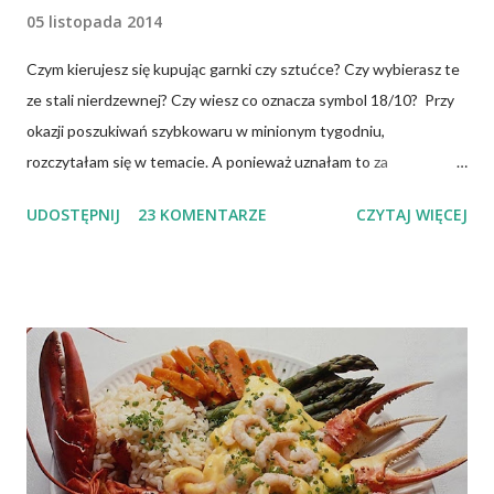
05 listopada 2014
Czym kierujesz się kupując garnki czy sztućce? Czy wybierasz te
ze stali nierdzewnej? Czy wiesz co oznacza symbol 18/10? Przy
okazji poszukiwań szybkowaru w minionym tygodniu,
rozczytałam się w temacie. A ponieważ uznałam to za
interesujące, dzielę się tym. Garnki mogą być wykonywane z
UDOSTĘPNIJ
23 KOMENTARZE
CZYTAJ WIĘCEJ
różnych materiałów odpornych na wysoką temperaturę i
deformację np.: ze stali węglowej (najczęściej emaliowane i
zdobione), stopów aluminium, stopów miedzi, stali nierdzewnej
chromowo-niklowej (INOX to jej symbol), żeliwa, szkła i
ceramiki (w tym gliny). Niewątpliwie, naczynia do naszej kuchni
powinny być mądrze wybrane, ponieważ używając
nieodpowiednich naczyń, łatwo o kłopoty ze zdrowiem .