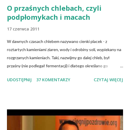
O przaśnych chlebach, czyli
podpłomykach i macach
17 czerwca 2011
W dawnych czasach chlebem nazywano cienki placek - z
roztartych kamieniami ziaren, wody i odrobiny soli, wypiekany na
rozgrzanych kamieniach. Taki, nazwijmy go dalej chleb, był
przaśny (nie podlegał fermentacji) i dlatego określano go
słowem "przaśnik". Słowianie takie pieczywo nazywali
UDOSTĘPNIJ
37 KOMENTARZY
CZYTAJ WIĘCEJ
podpłomykami. Hindusi mówią o nim czapatti, Żydzi maca, a
Indianie tortilla. Więc bez cienia wątpliwości rzec można, że
chleby przeszłości posiadały zdecydowanie inną recepturę niż
dzisiejsze chleby. Nie było w nich przede wszystkich ani drożdży,
ani zakwasu. Świeże, przaśne pieczywo jest zdrowe, w
przeciwieństwie do świeżego pieczywa na drożdżach czy