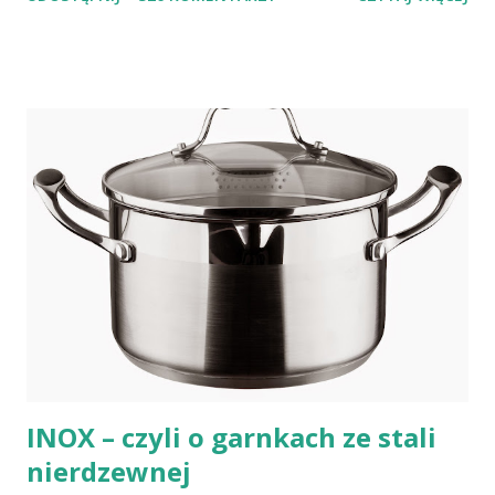
posiadamy odnośnie witaminy B12 w świetle aktualnych
doniesień naukowych jest nieprawdziwa. Niedobór witaminy
B12 występuje dość powszechnie na całym świecie. W grupie
osób narażonych na jej niedobór znajdują się miedzy innymi
weganie (ludzie, którzy nie spożywają mięsa i produktów
pochodzenia zwierzęcego), laktoowowegetarianie (osoby, które
nie spożywają produktów mięsnych, ale włączają do diety
produkty pochodzenia zwierzęcego, takie jak mleko, przetwory
mleczne i jajka), osoby po 50 roku życia, niezależnie od ich diety,
osoby, które poddały się operacji żołądka lub którym wycięto
dolną część jelita cienkiego, a także osoby chorujące na AIDS.
Inni, w tym np. osoby chorujące na cukrzycę, a także każ...
INOX – czyli o garnkach ze stali
nierdzewnej