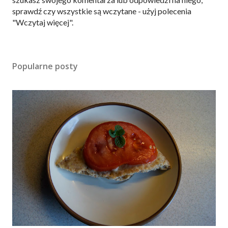
z
sprawdź czy wszystkie są wczytane - użyj polecenia
e
"Wczytaj więcej".
ś
l
i
Popularne posty
j
k
o
m
e
n
t
a
r
z