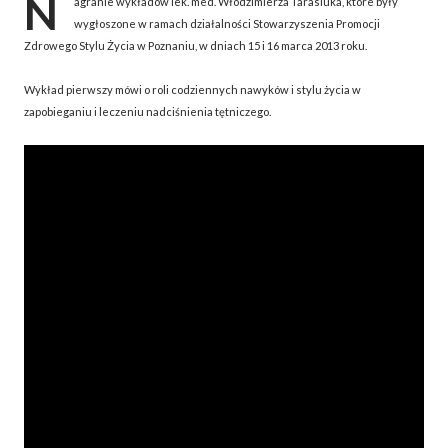
N
agranie wykładów lek. med. Włodzimierza Tarasiuka, które były
wygłoszone w ramach działalności Stowarzyszenia Promocji
Zdrowego Stylu Życia w Poznaniu, w dniach 15 i 16 marca 2013 roku.
Wykład pierwszy mówi o roli codziennych nawyków i stylu życia w
zapobieganiu i leczeniu nadciśnienia tętniczego.