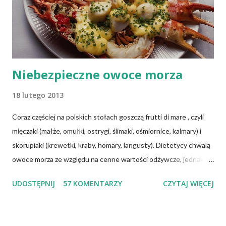
Niebezpieczne owoce morza
18 lutego 2013
Coraz częściej na polskich stołach goszczą frutti di mare , czyli
mięczaki (małże, omułki, ostrygi, ślimaki, ośmiornice, kalmary) i
skorupiaki (krewetki, kraby, homary, langusty). Dietetycy chwalą
owoce morza ze względu na cenne wartości odżywcze, jednak
ich spożywanie może wywołać zatrucia pokarmowe. Spożywanie
UDOSTĘPNIJ
57 KOMENTARZY
CZYTAJ WIĘCEJ
owoców morza staje się w Polsce coraz popularniejsze, a więc i
prawdopodobieństwo zatruć po ich spożyciu wzrasta. Większość
zatruć wywołuje negatywne objawy neurologiczne lub ze strony