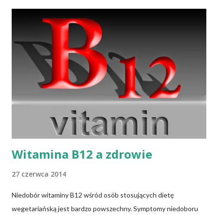
układu pokarmowego. Niektóre mogą być śmiertelne dla
człowieka — śmiertelność może sięgać 50 proc. przypadków.
Dlaczego tak się dzieje? Po pierwsze, zatrucia są spowodowane
zanieczyszczeniem środowiska życia tych stworzeń fekaliami
ludzkimi, w których mogą być obecne bakterie z rodzaju
Salmonella lub Clostridium. Po drugie, większość owoców morza
to filtratory — działają jak bardzo wydajny filtr wody. Można to
sprawdzić, wrzucając małża do akwarium, w którym dawno nie
wymieniano wody ...
Witamina B12 a zdrowie
27 czerwca 2014
Niedobór witaminy B12 wśród osób stosujących dietę
wegetariańską jest bardzo powszechny. Symptomy niedoboru