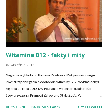
zakwasie. Przaśne podpłomyki nie obciążają żołądka kwasem i
fermentacją. Dziś, wzorem naszych prapradziadów możemy także
spożywać przaśny, niekwaszony chleb. Najprostszy przepis na
podpłomyki to: wziąć mąkę, wodę i trochę soli. Z tych składników
zagnieść ciasto, dodając mąkę w takiej ilości, aby ciasto nie kleiło
się do palców. Z kolei r...
Witamina B12 - fakty i mity
07 września 2013
Nagranie wykładu dr. Romana Pawlaka z USA poświęconego
kwestii zapobiegania niedoborom witaminy B12. Wykład odbył
się dnia 20 lipca 2013 r. w Poznaniu, w ramach działalności
Stowarzyszenia Promocji Zdrowego Stylu Życia. W
zdecydowanej większości przypadków okazuje się, że wiedza jaką
UDOSTĘPNIJ
326 KOMENTARZY
CZYTAJ WIĘCEJ