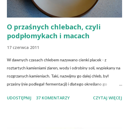
Inni, w tym np. osoby chorujące na cukrzycę, a także każ...
O przaśnych chlebach, czyli
podpłomykach i macach
17 czerwca 2011
W dawnych czasach chlebem nazywano cienki placek - z
roztartych kamieniami ziaren, wody i odrobiny soli, wypiekany na
rozgrzanych kamieniach. Taki, nazwijmy go dalej chleb, był
przaśny (nie podlegał fermentacji) i dlatego określano go
słowem "przaśnik". Słowianie takie pieczywo nazywali
UDOSTĘPNIJ
37 KOMENTARZY
CZYTAJ WIĘCEJ
podpłomykami. Hindusi mówią o nim czapatti, Żydzi maca, a
Indianie tortilla. Więc bez cienia wątpliwości rzec można, że
chleby przeszłości posiadały zdecydowanie inną recepturę niż
dzisiejsze chleby. Nie było w nich przede wszystkich ani drożdży,