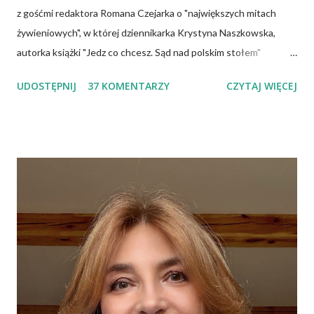
z gośćmi redaktora Romana Czejarka o "największych mitach
żywieniowych", w której dziennikarka Krystyna Naszkowska,
autorka książki "Jedz co chcesz. Sąd nad polskim stołem"
twierdzi, że wiedza specjalistów, osób mających ogromną wiedzę
UDOSTĘPNIJ
37 KOMENTARZY
CZYTAJ WIĘCEJ
na temat żywności, często nie przedostaje się do opinii
publicznej i dlatego społeczeństwo tkwi w stereotypach.
Uważa, że pogląd głoszący, iż cholesterol jest naszym
potwornym wrogiem jest największym oszustwem, a jaja
możemy jeść w dowolnej ilości, bo są zupełnie nieszkodliwe.
Wiele podobnych w treści informacji znajduje się także w
Internecie. Można spotkać nawet specjalistów, którzy mają
kompletnie odmienne spojrzenie na ten sam problem. To budzi
niepewność i brak zaufania do instytucji służby zdrowia, bowiem
społeczeństwo oczekuje konkretnych, jednolitych zaleceń.
Trzeba pamiętać, że każdego roku towarzystwa naukowe czy
grupy robocze z różnych dziedzin publikują...