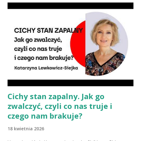
składników? Talerz, nie słupki Albo inaczej – czy przechodząc na
wegetarianizm, a zwłaszcza weganizm, trzeba się liczyć z tym, że
wszystkie składniki będzie się skrupulatnie sumowało w
słupkach? – Nie ma takiej potrzeby – uspokaja Agata Radosh,
prezes Stowarzyszenia Promocji Zdrowego Stylu Życia – Sięgnij
Po Zdrowie. – Choć owszem, gdy chcemy nauczyć się podstaw
komponowania diety wegańskiej, możemy spisywać to, co
spożywamy, w jakich ilościach, jaką ma to wartość od...
Cichy stan zapalny. Jak go
zwalczyć, czyli co nas truje i
czego nam brakuje?
18 kwietnia 2026