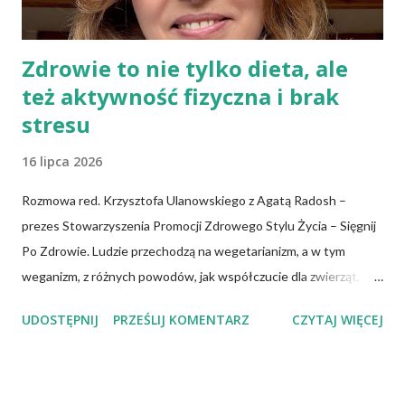
Zdrowie to nie tylko dieta, ale
też aktywność fizyczna i brak
stresu
16 lipca 2026
Rozmowa red. Krzysztofa Ulanowskiego z Agatą Radosh –
prezes Stowarzyszenia Promocji Zdrowego Stylu Życia – Sięgnij
Po Zdrowie. Ludzie przechodzą na wegetarianizm, a w tym
weganizm, z różnych powodów, jak współczucie dla zwierząt,
troska o klimat i środowisko czy zdrowie. No właśnie, zdrowie!
UDOSTĘPNIJ
PRZEŚLIJ KOMENTARZ
CZYTAJ WIĘCEJ
Wiadomo, że czerwone mięso zwiększa ryzyko nowotworów,
chorób serca, cukrzycy czy udaru mózgu, a przetworzone mięso
oznacza wyższe ryzyko zachorowania na raka. Czy jednak dieta
wegańska dostarczy organizmowi wszystkich niezbędnych