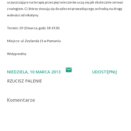
uczęszczające na terapię przez pięć wieczorów uczą się jak skutecznie zerwać
z nałogiem. Ci, którzy stosują się do zaleceń prowadzącego, wchodzą na drogę
wolności od nikotyny.
Termin: 19-23 marca, godz. 18-19.30.
Miejsce: ul. Zeylanda 11 w Poznaniu
Wstęp wolny.
NIEDZIELA, 10 MARCA 2013
UDOSTĘPNIJ
RZUCISZ PALENIE
Komentarze