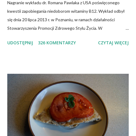
Nagranie wykładu dr. Romana Pawlaka z USA poświęconego
kwestii zapobiegania niedoborom witaminy B12. Wykład odbył
się dnia 20 lipca 2013 r. w Poznaniu, w ramach działalności
Stowarzyszenia Promocji Zdrowego Stylu Życia. W
zdecydowanej większości przypadków okazuje się, że wiedza jaką
UDOSTĘPNIJ
326 KOMENTARZY
CZYTAJ WIĘCEJ
posiadamy odnośnie witaminy B12 w świetle aktualnych
doniesień naukowych jest nieprawdziwa. Niedobór witaminy
B12 występuje dość powszechnie na całym świecie. W grupie
osób narażonych na jej niedobór znajdują się miedzy innymi
weganie (ludzie, którzy nie spożywają mięsa i produktów
pochodzenia zwierzęcego), laktoowowegetarianie (osoby, które
nie spożywają produktów mięsnych, ale włączają do diety
produkty pochodzenia zwierzęcego, takie jak mleko, przetwory
mleczne i jajka), osoby po 50 roku życia, niezależnie od ich diety,
osoby, które poddały się operacji żołądka lub którym wycięto
dolną część jelita cienkiego, a także osoby chorujące na AIDS.