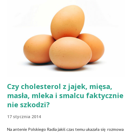
ani zakwasu. Świeże, przaśne pieczywo jest zdrowe, w
przeciwieństwie do świeżego pieczywa na drożdżach czy
zakwasie. Przaśne podpłomyki nie obciążają żołądka kwasem i
fermentacją. Dziś, wzorem naszych prapradziadów możemy także
spożywać przaśny, niekwaszony chleb. Najprostszy przepis na
podpłomyki to: wziąć mąkę, wodę i trochę soli. Z tych składników
zagnieść ciasto, dodając mąkę w takiej ilości, aby ciasto nie kleiło
się do palców. Z kolei r...
Czy cholesterol z jajek, mięsa,
masła, mleka i smalcu faktycznie
nie szkodzi?
17 stycznia 2014
Na antenie Polskiego Radia jakiś czas temu ukazała się rozmowa