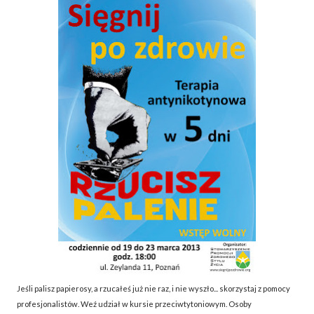
Jeśli palisz papierosy, a rzucałeś już nie raz, i nie wyszło... skorzystaj z pomocy
profesjonalistów. Weź udział w kursie przeciwtytoniowym. Osoby