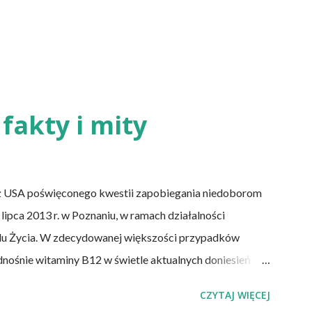
fakty i mity
z USA poświęconego kwestii zapobiegania niedoborom
lipca 2013 r. w Poznaniu, w ramach działalności
lu Życia. W zdecydowanej większości przypadków
dnośnie witaminy B12 w świetle aktualnych doniesień
 witaminy B12 występuje dość powszechnie na całym
CZYTAJ WIĘCEJ
 niedobór znajdują się miedzy innymi weganie (ludzie,