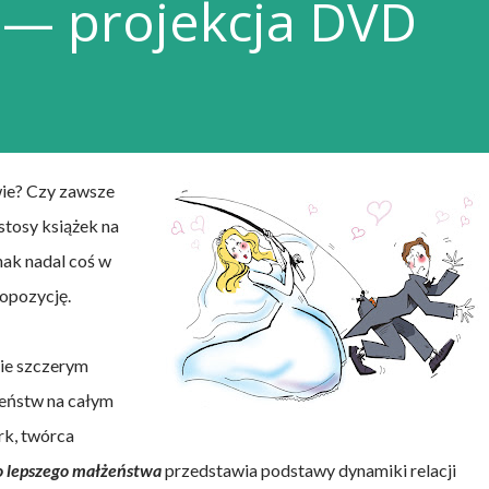
 — projekcja DVD
wie? Czy zawsze
 stosy książek na
nak nadal coś w
ropozycję.
ie szczerym
eństw na całym
rk, twórca
o lepszego małżeństwa
przedstawia podstawy dynamiki relacji