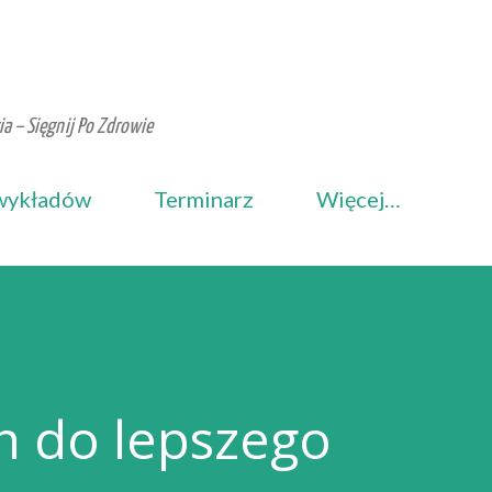
Przejdź do głównej zawartości
a – Sięgnij Po Zdrowie
wykładów
Terminarz
Więcej…
h do lepszego