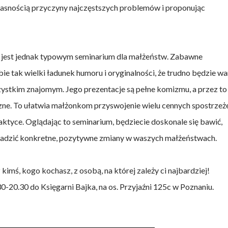
jasnością przyczyny najczęstszych problemów i proponując
 jest jednak typowym seminarium dla małżeństw. Zabawne
bie tak wielki ładunek humoru i oryginalności, że trudno będzie w
ystkim znajomym. Jego prezentacje są pełne komizmu, a przez to
zne. To ułatwia małżonkom przyswojenie wielu cennych spostrzeż
ktyce. Oglądając to seminarium, będziecie doskonale się bawić,
owadzić konkretne, pozytywne zmiany w waszych małżeństwach.
 kimś, kogo kochasz, z osobą, na której zależy ci najbardziej!
-20.30 do Księgarni Bajka, na os. Przyjaźni 125c w Poznaniu.