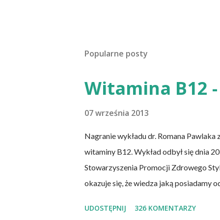
Popularne posty
Witamina B12 - 
07 września 2013
Nagranie wykładu dr. Romana Pawlaka 
witaminy B12. Wykład odbył się dnia 20 
Stowarzyszenia Promocji Zdrowego Sty
okazuje się, że wiedza jaką posiadamy o
naukowych jest nieprawdziwa. Niedobór
UDOSTĘPNIJ
326 KOMENTARZY
świecie. W grupie osób narażonych na jej