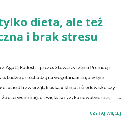
ka kwasem i fermentacją. Dziś, wzorem naszych
rzaśny, niekwaszony chleb. Najprostszy przepis na
tylko dieta, ale też
ę soli. Z tych składników zagnieść ciasto, dodając mąkę
czna i brak stresu
 palców. Z kolei r...
 z Agatą Radosh – prezes Stowarzyszenia Promocji
wie. Ludzie przechodzą na wegetarianizm, a w tym
zucie dla zwierząt, troska o klimat i środowisko czy
o, że czerwone mięso zwiększa ryzyko nowotworów,
u, a przetworzone mięso oznacza wyższe ryzyko
CZYTAJ WIĘCEJ
a wegańska dostarczy organizmowi wszystkich
pki Albo inaczej – czy przechodząc na wegetarianizm, a
tym, że wszystkie składniki będzie się skrupulatnie