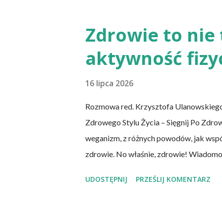
Przaśne podpłomyki nie obciążają żołąd
prapradziadów możemy także spożywać p
Zdrowie to nie 
podpłomyki to: wziąć mąkę, wodę i troch
aktywność fizy
w takiej ilości, aby ciasto nie kleiło się do
16 lipca 2026
Rozmowa red. Krzysztofa Ulanowskiego
Zdrowego Stylu Życia – Sięgnij Po Zdro
weganizm, z różnych powodów, jak współc
zdrowie. No właśnie, zdrowie! Wiadom
chorób serca, cukrzycy czy udaru mózg
UDOSTĘPNIJ
PRZEŚLIJ KOMENTARZ
zachorowania na raka. Czy jednak diet
niezbędnych składników? Talerz, nie słu
zwłaszcza weganizm, trzeba się liczyć z 