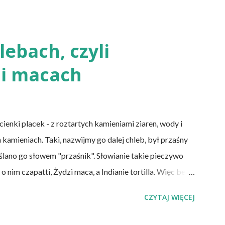
w pochodzenia zwierzęcego), laktoowowegetarianie
mięsnych, ale włączają do diety produkty pochodzenia
mleczne i jajka), osoby po 50 roku życia, niezależnie od
ebach, czyli
cji żołądka lub którym wycięto dolną część jelita
i macach
DS. Inni, w tym np. osoby chorujące na cukrzycę, a także
nki placek - z roztartych kamieniami ziaren, wody i
 kamieniach. Taki, nazwijmy go dalej chleb, był przaśny
eślano go słowem "przaśnik". Słowianie takie pieczywo
nim czapatti, Żydzi maca, a Indianie tortilla. Więc bez
y przeszłości posiadały zdecydowanie inną recepturę niż
CZYTAJ WIĘCEJ
e wszystkich ani drożdży, ani zakwasu. Świeże, przaśne
e do świeżego pieczywa na drożdżach czy zakwasie.