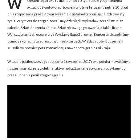
W
rzesień tego roku to dla nas – po 10. tys. subskrypcji – kolejna
okazja do świętowania, bowiem właśnie teraz mija pełne 10 lat od
dnia rozpoczęcia przez Stowarzyszenie działalności promującej zdrowy styl
życia. W tym czasie zorganizowaliśmy dziesiątki wykładów, terapii Rzucisz
palenie, Szkół pieczenia chleba, Szkół zdrowego gotowania, a także liczne
Warsztaty antystresowe oraz Wystawy Expo Zdrowie i Koncerty. Udzieliliśmy
pomocy i konsultacji zdrowotnych setkom osób. Wiedzą i doświadczeniem
służyliśmy również poza Poznaniem, a nawet poza granicami kraju.
W czasie jubileuszowego spotkania 16 września 2017 roku poinformowaliśmy o
naszej misji i dziesięcioletniej aktywności. Zainteresowanych odsyłamy do
przesłuchania poniższego nagrania.