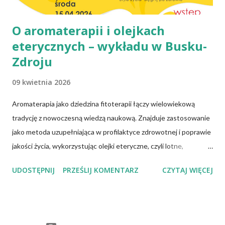
O aromaterapii i olejkach
eterycznych – wykładu w Busku-
Zdroju
09 kwietnia 2026
Aromaterapia jako dziedzina fitoterapii łączy wielowiekową
tradycję z nowoczesną wiedzą naukową. Znajduje zastosowanie
jako metoda uzupełniająca w profilaktyce zdrowotnej i poprawie
jakości życia, wykorzystując olejki eteryczne, czyli lotne,
biologicznie czynne związki chemiczne pozyskiwane z różnych
UDOSTĘPNIJ
PRZEŚLIJ KOMENTARZ
CZYTAJ WIĘCEJ
części roślin. Olejki te wykazują określone właściwości
farmakologiczne. Kluczowe znaczenie ma właściwy ich dobór,
jakość chemiczna oraz bezpieczne formy stosowania. Podczas
prelekcji omówione zostaną m.in. następujące zagadnienia: czym