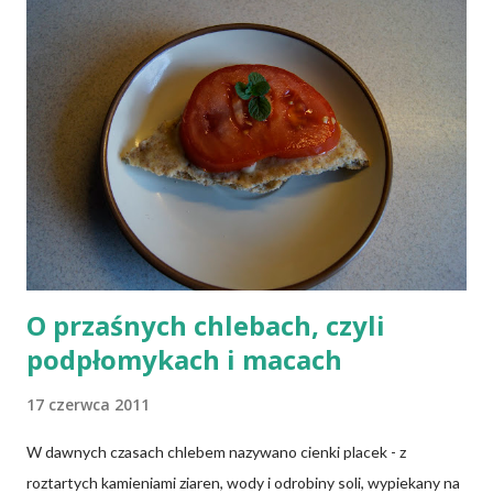
weganie (ludzie, którzy nie spożywają mięsa i produktów
pochodzenia zwierzęcego), laktoowowegetarianie (osoby, które
nie spożywają produktów mięsnych, ale włączają do diety
produkty pochodzenia zwierzęcego, takie jak mleko, przetwory
mleczne i jajka), osoby po 50 roku życia, niezależnie od ich diety,
osoby, które poddały się operacji żołądka lub którym wycięto
dolną część jelita cienkiego, a także osoby chorujące na AIDS.
Inni, w tym np. osoby chorujące na cukrzycę, a także każ...
O przaśnych chlebach, czyli
podpłomykach i macach
17 czerwca 2011
W dawnych czasach chlebem nazywano cienki placek - z
roztartych kamieniami ziaren, wody i odrobiny soli, wypiekany na