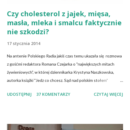
Czy cholesterol z jajek, mięsa,
masła, mleka i smalcu faktycznie
nie szkodzi?
17 stycznia 2014
Na antenie Polskiego Radia jakiś czas temu ukazała się rozmowa
z gośćmi redaktora Romana Czejarka o "największych mitach
żywieniowych", w której dziennikarka Krystyna Naszkowska,
autorka książki "Jedz co chcesz. Sąd nad polskim stołem"
twierdzi, że wiedza specjalistów, osób mających ogromną wiedzę
UDOSTĘPNIJ
37 KOMENTARZY
CZYTAJ WIĘCEJ
na temat żywności, często nie przedostaje się do opinii
publicznej i dlatego społeczeństwo tkwi w stereotypach.
Uważa, że pogląd głoszący, iż cholesterol jest naszym
potwornym wrogiem jest największym oszustwem, a jaja
możemy jeść w dowolnej ilości, bo są zupełnie nieszkodliwe.