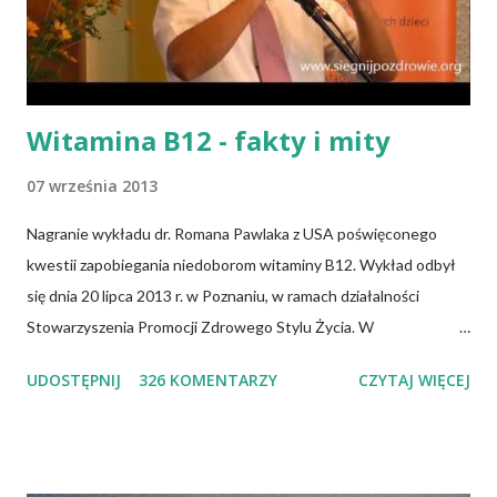
Witamina B12 - fakty i mity
07 września 2013
Nagranie wykładu dr. Romana Pawlaka z USA poświęconego
kwestii zapobiegania niedoborom witaminy B12. Wykład odbył
się dnia 20 lipca 2013 r. w Poznaniu, w ramach działalności
Stowarzyszenia Promocji Zdrowego Stylu Życia. W
zdecydowanej większości przypadków okazuje się, że wiedza jaką
UDOSTĘPNIJ
326 KOMENTARZY
CZYTAJ WIĘCEJ
posiadamy odnośnie witaminy B12 w świetle aktualnych
doniesień naukowych jest nieprawdziwa. Niedobór witaminy
B12 występuje dość powszechnie na całym świecie. W grupie
osób narażonych na jej niedobór znajdują się miedzy innymi