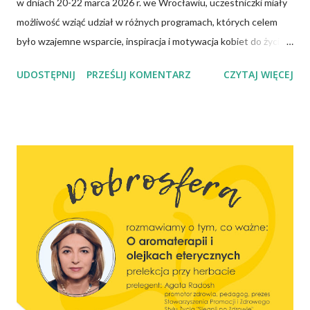
w dniach 20-22 marca 2026 r. we Wrocławiu, uczestniczki miały
możliwość wziąć udział w różnych programach, których celem
było wzajemne wsparcie, inspiracja i motywacja kobiet do życia
jako dar dla drugiego człowieka. Główna mówczyni, Sylvia
UDOSTĘPNIJ
PRZEŚLIJ KOMENTARZ
CZYTAJ WIĘCEJ
Mendez, uczyła jak demaskować ograniczające przekonania i
przekuwać wewnętrzne przeżycia w świadome i odważne
działanie. Była to inspirująca lekcja zarządzania własnym
wnętrzem w oparciu o ponadczasowe wzorce. W niedzielę
natomiast odbyła się prelekcja na temat aromaterapii i olejków
eterycznych, którą przedstawiła Agata Radosh ze
Stowarzyszenia Promocji Zdrowego Stylu Życia – Sięgnij Po
Zdrowie. Słuchaczki poznały m.in. historię aromaterapii, działanie
olejków eterycznych na ciało i umysł oraz zasady bezpiecznego
stosowania olejków w codziennym życiu. Organizatorem zjazdu
była Misja Kobiet przy Zarządzie Kościoła Adwentystów Dnia
Siódmego.