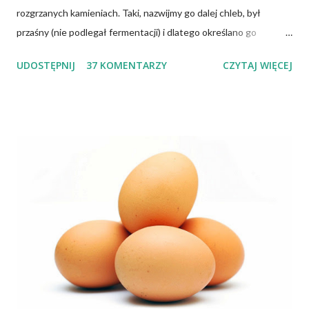
rozgrzanych kamieniach. Taki, nazwijmy go dalej chleb, był
przaśny (nie podlegał fermentacji) i dlatego określano go
słowem "przaśnik". Słowianie takie pieczywo nazywali
UDOSTĘPNIJ
37 KOMENTARZY
CZYTAJ WIĘCEJ
podpłomykami. Hindusi mówią o nim czapatti, Żydzi maca, a
Indianie tortilla. Więc bez cienia wątpliwości rzec można, że
chleby przeszłości posiadały zdecydowanie inną recepturę niż
dzisiejsze chleby. Nie było w nich przede wszystkich ani drożdży,
ani zakwasu. Świeże, przaśne pieczywo jest zdrowe, w
przeciwieństwie do świeżego pieczywa na drożdżach czy
zakwasie. Przaśne podpłomyki nie obciążają żołądka kwasem i
fermentacją. Dziś, wzorem naszych prapradziadów możemy także
spożywać przaśny, niekwaszony chleb. Najprostszy przepis na
podpłomyki to: wziąć mąkę, wodę i trochę soli. Z tych składników
zagnieść ciasto, dodając mąkę w takiej ilości, aby ciasto nie kleiło
się do palców. Z kolei r...