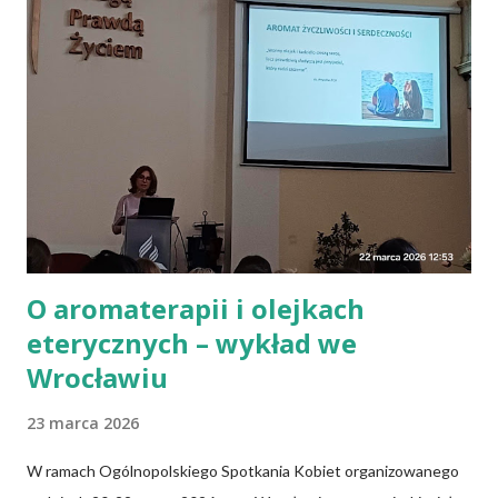
Wiele podobnych w treści informacji znajduje się także w
Internecie. Można spotkać nawet specjalistów, którzy mają
kompletnie odmienne spojrzenie na ten sam problem. To budzi
niepewność i brak zaufania do instytucji służby zdrowia, bowiem
społeczeństwo oczekuje konkretnych, jednolitych zaleceń.
Trzeba pamiętać, że każdego roku towarzystwa naukowe czy
grupy robocze z różnych dziedzin publikują...
O aromaterapii i olejkach
eterycznych – wykład we
Wrocławiu
23 marca 2026
W ramach Ogólnopolskiego Spotkania Kobiet organizowanego