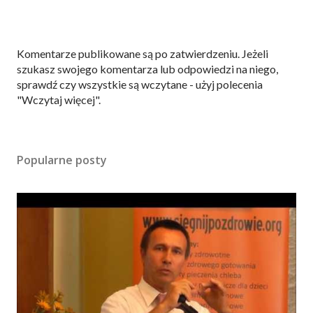
P
Komentarze publikowane są po zatwierdzeniu. Jeżeli
r
szukasz swojego komentarza lub odpowiedzi na niego,
z
sprawdź czy wszystkie są wczytane - użyj polecenia
e
"Wczytaj więcej".
ś
l
i
Popularne posty
j
k
o
m
e
n
t
a
r
z