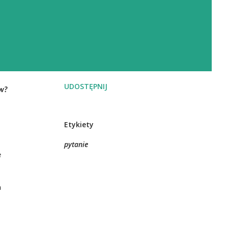
UDOSTĘPNIJ
w?
Etykiety
pytanie
e
a