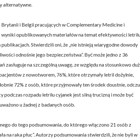
y alternatywne.
 Brytanii i Belgii pracujących w Complementary Medicine i
wyniki opublikowanych materiałów na temat efektywności letrilu
publikacjach. Stwierdzili oni, że „nie istnieją wiarygodne dowody
tpliwości odnośnie jego bezpieczeństwa”. Być może jedno z 36
 zasługuje na szczególną uwagę, ze względu na stosunkowo duż
pacjentów z nowotworem, 76%, które otrzymały letril dożylnie,
obnie 72% z osób, które przyjmowały ten środek doustnie, odczu
podczas rozpadu letrilu cyjanek jest silną trucizną i może być
auważono u żadnej z badanych osób.
nego do tego podsumowania, do którego włączono 21 osób z
ała na raka płuc”. Autorzy podsumowania stwierdzili, że nie byli w