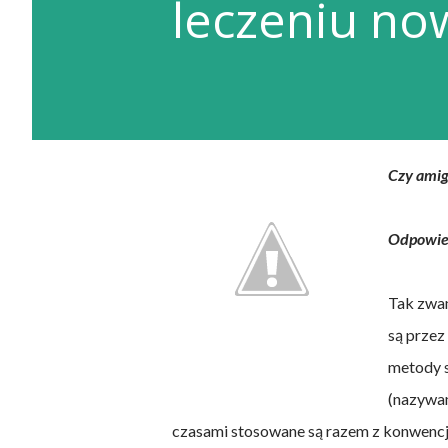
leczeniu n
Czy amig
Odpowied
Tak zwa
są przez
metody s
(nazywan
czasami stosowane są razem z konwencj