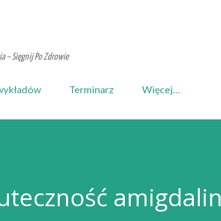
Przejdź do głównej zawartości
a – Sięgnij Po Zdrowie
wykładów
Terminarz
Więcej…
kuteczność amigdali