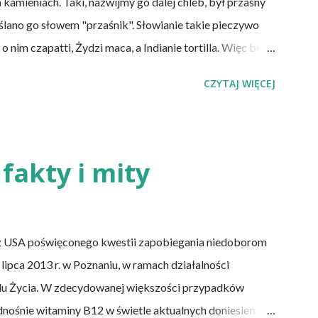
 kamieniach. Taki, nazwijmy go dalej chleb, był przaśny
eślano go słowem "przaśnik". Słowianie takie pieczywo
nim czapatti, Żydzi maca, a Indianie tortilla. Więc bez
y przeszłości posiadały zdecydowanie inną recepturę niż
CZYTAJ WIĘCEJ
e wszystkich ani drożdży, ani zakwasu. Świeże, przaśne
e do świeżego pieczywa na drożdżach czy zakwasie.
ka kwasem i fermentacją. Dziś, wzorem naszych
rzaśny, niekwaszony chleb. Najprostszy przepis na
fakty i mity
ę soli. Z tych składników zagnieść ciasto, dodając mąkę
 palców. Z kolei r...
z USA poświęconego kwestii zapobiegania niedoborom
lipca 2013 r. w Poznaniu, w ramach działalności
lu Życia. W zdecydowanej większości przypadków
dnośnie witaminy B12 w świetle aktualnych doniesień