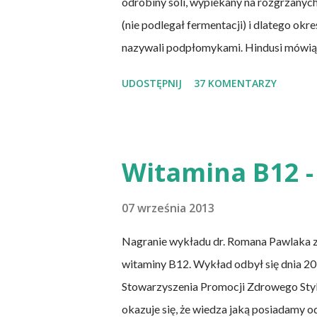
odrobiny soli, wypiekany na rozgrzanych
(nie podlegał fermentacji) i dlatego okr
nazywali podpłomykami. Hindusi mówią o 
cienia wątpliwości rzec można, że chleb
UDOSTĘPNIJ
37 KOMENTARZY
dzisiejsze chleby. Nie było w nich przed
pieczywo jest zdrowe, w przeciwieństwi
Przaśne podpłomyki nie obciążają żołąd
prapradziadów możemy także spożywać p
Witamina B12 - 
podpłomyki to: wziąć mąkę, wodę i troch
w takiej ilości, aby ciasto nie kleiło się do
07 września 2013
Nagranie wykładu dr. Romana Pawlaka 
witaminy B12. Wykład odbył się dnia 20 
Stowarzyszenia Promocji Zdrowego Sty
okazuje się, że wiedza jaką posiadamy o