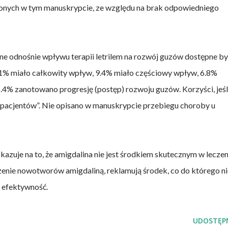
onych w tym manuskrypcie, ze względu na brak odpowiedniego
ne odnośnie wpływu terapii letrilem na rozwój guzów dostępne by
.1% miało całkowity wpływ, 9.4% miało częściowy wpływ, 6.8%
.4% zanotowano progresję (postęp) rozwoju guzów. Korzyści, jeśl
pacjentów”. Nie opisano w manuskrypcie przebiegu choroby u
uje na to, że amigdalina nie jest środkiem skutecznym w leczen
enie nowotworów amigdaliną, reklamują środek, co do którego ni
 efektywność.
UDOSTĘPN