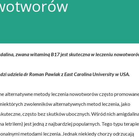
owotworów
dalina, zwana witaminą B17 jest skuteczna w leczeniu nowotworó
zi udziela dr Roman Pawlak z
East Carolina University w USA.
ne alternatywne metody leczenia nowotworów często promowan
 niektórych zwolenników alternatywnych metod leczenia, jako
kuteczne, często bez skutków ubocznych. Wśród nich amigdalin
a letrilem) jest jedną z najbardziej popularnych. Tego typu terapie
onalnymi metodami leczenia. Jednak niekiedy chorzy odrzucają