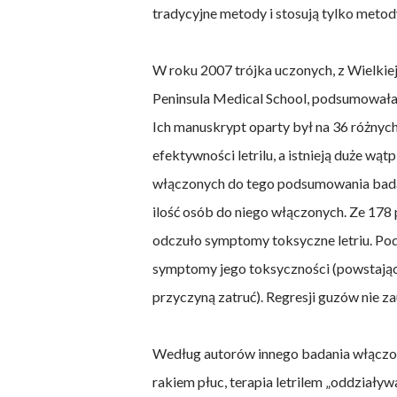
tradycyjne metody i stosują tylko metod
W roku 2007 trójka uczonych, z Wielkiej
Peninsula Medical School, podsumowała 
Ich manuskrypt oparty był na 36 różnych 
efektywności letrilu, a istnieją duże wą
włączonych do tego podsumowania badań
ilość osób do niego włączonych. Ze 178 
odczuło symptomy toksyczne letriu. Pod
symptomy jego toksyczności (powstający 
przyczyną zatruć). Regresji guzów nie z
Według autorów innego badania włączo
rakiem płuc, terapia letrilem „oddziaływ