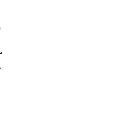
.
ą
ło