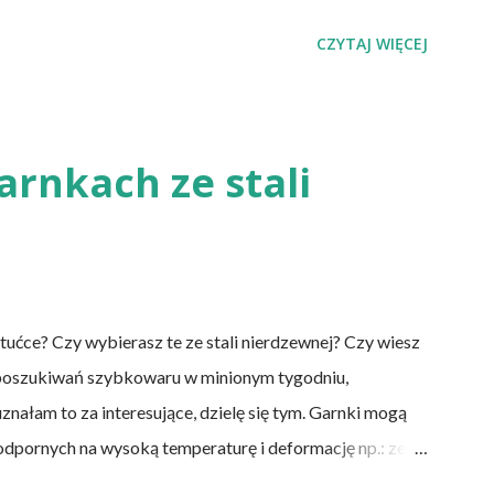
 witaminy B12 występuje dość powszechnie na całym
CZYTAJ WIĘCEJ
 niedobór znajdują się miedzy innymi weganie (ludzie,
w pochodzenia zwierzęcego), laktoowowegetarianie
mięsnych, ale włączają do diety produkty pochodzenia
mleczne i jajka), osoby po 50 roku życia, niezależnie od
garnkach ze stali
cji żołądka lub którym wycięto dolną część jelita
DS. Inni, w tym np. osoby chorujące na cukrzycę, a także
ztućce? Czy wybierasz te ze stali nierdzewnej? Czy wiesz
 poszukiwań szybkowaru w minionym tygodniu,
znałam to za interesujące, dzielę się tym. Garnki mogą
dpornych na wysoką temperaturę i deformację np.: ze
 zdobione), stopów aluminium, stopów miedzi, stali