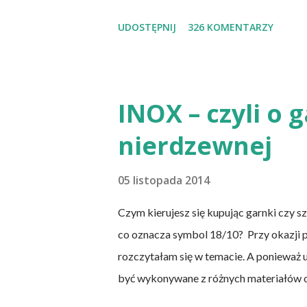
naukowych jest nieprawdziwa. Niedobór
UDOSTĘPNIJ
326 KOMENTARZY
świecie. W grupie osób narażonych na jej
którzy nie spożywają mięsa i produktó
(osoby, które nie spożywają produktów 
zwierzęcego, takie jak mleko, przetwory 
INOX – czyli o 
ich diety, osoby, które poddały się opera
nierdzewnej
cienkiego, a także osoby chorujące na AI
każ...
05 listopada 2014
Czym kierujesz się kupując garnki czy s
co oznacza symbol 18/10? Przy okazji
rozczytałam się w temacie. A ponieważ u
być wykonywane z różnych materiałów o
stali węglowej (najczęściej emaliowane i