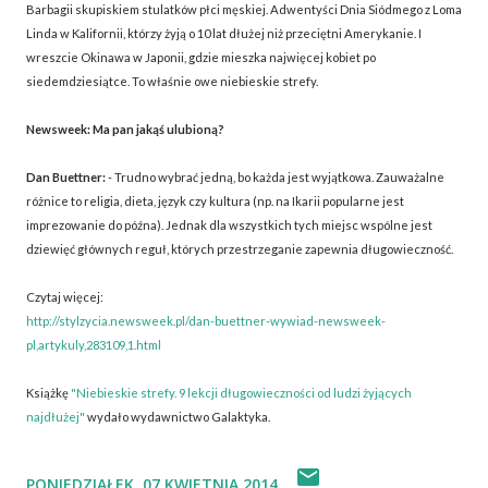
Barbagii skupiskiem stulatków płci męskiej. Adwentyści Dnia Siódmego z Loma
Linda w Kalifornii, którzy żyją o 10 lat dłużej niż przeciętni Amerykanie. I
wreszcie Okinawa w Japonii, gdzie mieszka najwięcej kobiet po
siedemdziesiątce. To właśnie owe niebieskie strefy.
Newsweek: Ma pan jakąś ulubioną?
Dan Buettner:
- Trudno wybrać jedną, bo każda jest wyjątkowa. Zauważalne
różnice to religia, dieta, język czy kultura (np. na Ikarii popularne jest
imprezowanie do późna). Jednak dla wszystkich tych miejsc wspólne jest
dziewięć głównych reguł, których przestrzeganie zapewnia długowieczność.
Czytaj więcej:
http://stylzycia.newsweek.pl/dan-buettner-wywiad-newsweek-
pl,artykuly,283109,1.html
Książkę
"Niebieskie strefy. 9 lekcji długowieczności od ludzi żyjących
najdłużej"
wydało wydawnictwo Galaktyka.
PONIEDZIAŁEK, 07 KWIETNIA 2014