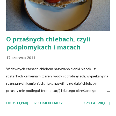
O przaśnych chlebach, czyli
podpłomykach i macach
17 czerwca 2011
W dawnych czasach chlebem nazywano cienki placek - z
roztartych kamieniami ziaren, wody i odrobiny soli, wypiekany na
rozgrzanych kamieniach. Taki, nazwijmy go dalej chleb, był
przaśny (nie podlegał fermentacji) i dlatego określano go
słowem "przaśnik". Słowianie takie pieczywo nazywali
UDOSTĘPNIJ
37 KOMENTARZY
CZYTAJ WIĘCEJ
podpłomykami. Hindusi mówią o nim czapatti, Żydzi maca, a
Indianie tortilla. Więc bez cienia wątpliwości rzec można, że