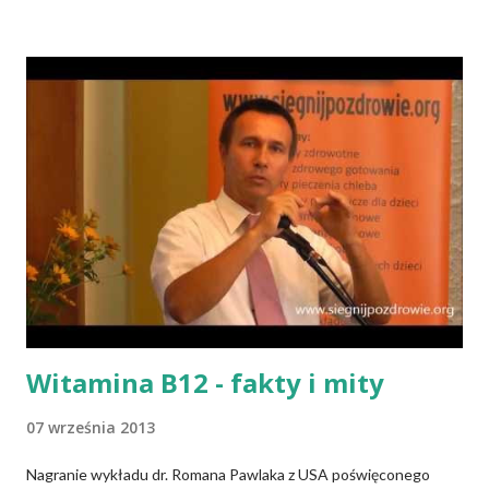
chleby przeszłości posiadały zdecydowanie inną recepturę niż
dzisiejsze chleby. Nie było w nich przede wszystkich ani drożdży,
ani zakwasu. Świeże, przaśne pieczywo jest zdrowe, w
przeciwieństwie do świeżego pieczywa na drożdżach czy
zakwasie. Przaśne podpłomyki nie obciążają żołądka kwasem i
fermentacją. Dziś, wzorem naszych prapradziadów możemy także
spożywać przaśny, niekwaszony chleb. Najprostszy przepis na
podpłomyki to: wziąć mąkę, wodę i trochę soli. Z tych składników
zagnieść ciasto, dodając mąkę w takiej ilości, aby ciasto nie kleiło
się do palców. Z kolei r...
Witamina B12 - fakty i mity
07 września 2013
Nagranie wykładu dr. Romana Pawlaka z USA poświęconego