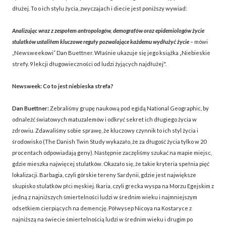
dłużej. To o ich stylu życia, zwyczajach i diecie jest poniższy wywiad:
Analizując wraz z zespołem antropologów, demografów oraz epidemiologów życie
stulatków ustaliłem kluczowe reguły pozwalające każdemu wydłużyć życie
– mówi
„Newsweekowi” Dan Buettner. Właśnie ukazuje się jego książka „Niebieskie
strefy. 9 lekcji długowieczności od ludzi żyjących najdłużej".
Newsweek: Co to jest niebieska strefa?
Dan Buettner:
Zebraliśmy grupę naukową pod egidą National Geographic, by
odnaleźć światowych matuzalemów i odkryć sekret ich długiego życia w
zdrowiu. Zdawaliśmy sobie sprawę, że kluczowy czynnik to ich styl życia i
środowisko (The Danish Twin Study wykazało, że za długość życia tylko w 20
procentach odpowiadają geny). Następnie zaczęliśmy szukać na mapie miejsc,
gdzie mieszka najwięcej stulatków. Okazało się, że takie kryteria spełnia pięć
lokalizacji. Barbagia, czyli górskie tereny Sardynii, gdzie jest największe
skupisko stulatków płci męskiej. Ikaria, czyli grecka wyspa na Morzu Egejskim z
jedną z najniższych śmiertelności ludzi w średnim wieku i najmniejszym
odsetkiem cierpiących na demencję. Półwysep Nicoya na Kostaryce z
najniższą na świecie śmiertelnością ludzi w średnim wieku i drugim po