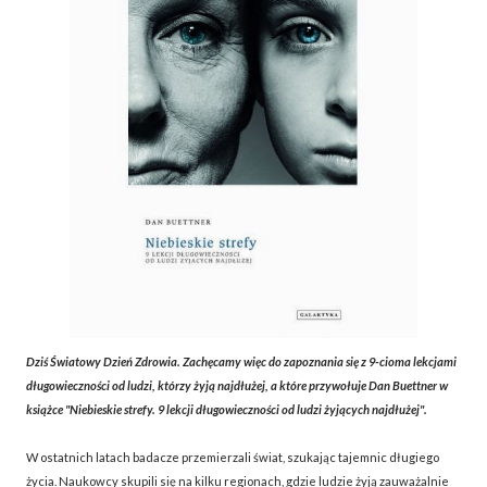
Dziś Światowy Dzień Zdrowia. Zachęcamy więc do zapoznania się z 9-cioma lekcjami
długowieczności od ludzi, którzy żyją najdłużej, a które przywołuje Dan Buettner w
książce "Niebieskie strefy. 9 lekcji długowieczności od ludzi żyjących najdłużej".
W ostatnich latach badacze przemierzali świat, szukając tajemnic długiego
życia. Naukowcy skupili się na kilku regionach, gdzie ludzie żyją zauważalnie