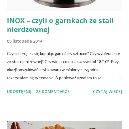
INOX – czyli o garnkach ze stali
nierdzewnej
05 listopada 2014
Czym kierujesz się kupując garnki czy sztućce? Czy wybierasz te
ze stali nierdzewnej? Czy wiesz co oznacza symbol 18/10? Przy
okazji poszukiwań szybkowaru w minionym tygodniu,
rozczytałam się w temacie. A ponieważ uznałam to za
interesujące, dzielę się tym. Garnki mogą być wykonywane z
UDOSTĘPNIJ
23 KOMENTARZE
CZYTAJ WIĘCEJ
różnych materiałów odpornych na wysoką temperaturę i
deformację np.: ze stali węglowej (najczęściej emaliowane i
zdobione), stopów aluminium, stopów miedzi, stali nierdzewnej
chromowo-niklowej (INOX to jej symbol), żeliwa, szkła i
ceramiki (w tym gliny). Niewątpliwie, naczynia do naszej kuchni