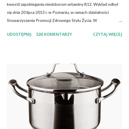
kwestii zapobiegania niedoborom witaminy B12. Wykład odbył
się dnia 20 lipca 2013 r. w Poznaniu, w ramach działalności
Stowarzyszenia Promocji Zdrowego Stylu Życia. W
zdecydowanej większości przypadków okazuje się, że wiedza jaką
UDOSTĘPNIJ
326 KOMENTARZY
CZYTAJ WIĘCEJ
posiadamy odnośnie witaminy B12 w świetle aktualnych
doniesień naukowych jest nieprawdziwa. Niedobór witaminy
B12 występuje dość powszechnie na całym świecie. W grupie
osób narażonych na jej niedobór znajdują się miedzy innymi
weganie (ludzie, którzy nie spożywają mięsa i produktów
pochodzenia zwierzęcego), laktoowowegetarianie (osoby, które
nie spożywają produktów mięsnych, ale włączają do diety
produkty pochodzenia zwierzęcego, takie jak mleko, przetwory
mleczne i jajka), osoby po 50 roku życia, niezależnie od ich diety,
osoby, które poddały się operacji żołądka lub którym wycięto
dolną część jelita cienkiego, a także osoby chorujące na AIDS.
Inni, w tym np. osoby chorujące na cukrzycę, a także każ...