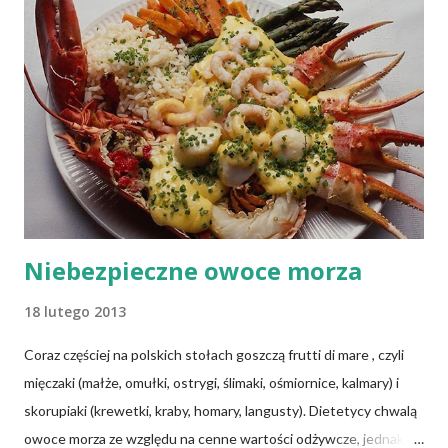
powinny być mądrze wybrane, ponieważ używając
nieodpowiednich naczyń, łatwo o kłopoty ze zdrowiem .
Niebezpieczne owoce morza
18 lutego 2013
Coraz częściej na polskich stołach goszczą frutti di mare , czyli
mięczaki (małże, omułki, ostrygi, ślimaki, ośmiornice, kalmary) i
skorupiaki (krewetki, kraby, homary, langusty). Dietetycy chwalą
owoce morza ze względu na cenne wartości odżywcze, jednak