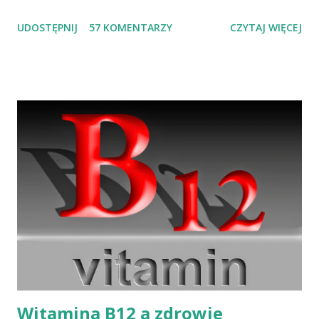
ich spożywanie może wywołać zatrucia pokarmowe. Spożywanie
UDOSTĘPNIJ
57 KOMENTARZY
CZYTAJ WIĘCEJ
owoców morza staje się w Polsce coraz popularniejsze, a więc i
prawdopodobieństwo zatruć po ich spożyciu wzrasta. Większość
zatruć wywołuje negatywne objawy neurologiczne lub ze strony
układu pokarmowego. Niektóre mogą być śmiertelne dla
człowieka — śmiertelność może sięgać 50 proc. przypadków.
Dlaczego tak się dzieje? Po pierwsze, zatrucia są spowodowane
zanieczyszczeniem środowiska życia tych stworzeń fekaliami
ludzkimi, w których mogą być obecne bakterie z rodzaju
Salmonella lub Clostridium. Po drugie, większość owoców morza
to filtratory — działają jak bardzo wydajny filtr wody. Można to
sprawdzić, wrzucając małża do akwarium, w którym dawno nie
wymieniano wody ...
Witamina B12 a zdrowie