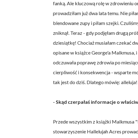
fanką. Ale kluczową rolę w zdrowieniu 
prowadziłam już dwa lata temu. Nie piła
blendowane zupy i piłam szejki. Czuliśmy
zniknął. Teraz - gdy podjęłam drugą prób
dziesiątkę! Chociaż musiałam czekać dwa
opisane w książce George'a Malkmusa, i
odczuwała poprawę zdrowia po miesiącu lu
cierpliwość i konsekwencja - wsparte mod
tak jest do dziś. Dlatego mówię: alleluja!
- Skąd czerpałaś informacje o właści
Przede wszystkim z książki Malkmusa "Lec
stowarzyszenie Hallelujah Acres prowad