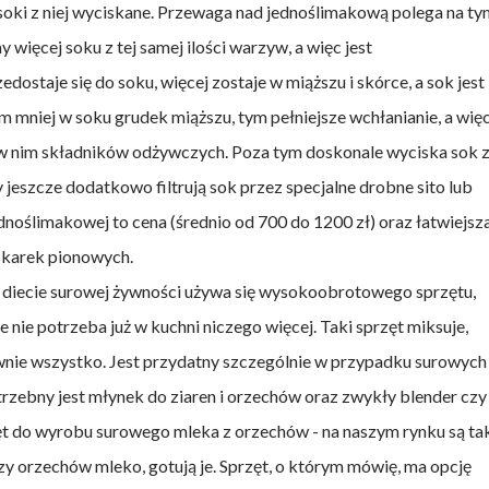
soki z niej wyciskane. Przewaga nad jednoślimakową polega na ty
więcej soku z tej samej ilości warzyw, a więc jest
ostaje się do soku, więcej zostaje w miąższu i skórce, a sok jest
im mniej w soku grudek miąższu, tym pełniejsze wchłanianie, a wię
h w nim składników odżywczych. Poza tym doskonale wyciska sok 
 jeszcze dodatkowo filtrują sok przez specjalne drobne sito lub
ednoślimakowej to cena (średnio od 700 do 1200 zł) oraz łatwiejsz
skarek pionowych.
w diecie surowej żywności używa się wysokoobrotowego sprzętu,
ale nie potrzeba już w kuchni niczego więcej. Taki sprzęt miksuje,
słownie wszystko. Jest przydatny szczególnie w przypadku surowych
otrzebny jest młynek do ziaren i orzechów oraz zwykły blender czy
zęt do wyrobu surowego mleka z orzechów - na naszym rynku są ta
zy orzechów mleko, gotują je. Sprzęt, o którym mówię, ma opcję