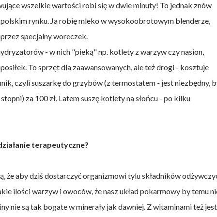
ujące wszelkie wartości robi się w dwie minuty! To jednak znów
 polskim rynku. Ja robię mleko w wysokoobrotowym blenderze,
 przez specjalny woreczek.
ydryzatorów - w nich "pieką" np. kotlety z warzyw czy nasion,
posiłek. To sprzęt dla zaawansowanych, ale też drogi - kosztuje
nik, czyli suszarkę do grzybów (z termostatem - jest niezbędny, 
stopni) za 100 zł. Latem suszę kotlety na słońcu - po kilku
 działanie terapeutyczne?
 że aby dziś dostarczyć organizmowi tylu składników odżywczy
takie ilości warzyw i owoców, że nasz układ pokarmowy by temu ni
ny nie są tak bogate w minerały jak dawniej. Z witaminami też jest