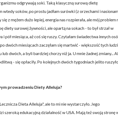
organizmu odgrywają soki. Taką klasyczną surową dietę
m wtedy soków, po prostu jadłam surówki (z orzechami i nasionami
 się z mężem dużo lepiej, energia nas rozpierała, ale mój problem 
ę diety surowej żywności, ale opartą na sokach - to był strzał w
 i pół miesiąca, aż coś się ruszy. Czytałam świadectwa innych osó
 po dwóch miesiącach zaczęłam się martwić - większość tych ludzi
b dwóch, a byli bardziej chorzy niż ja. U mnie żadnej zmiany... A
litwą - się opłaciły. Po kolejnych dwóch tygodniach jelito ruszyło
wym prowadzeniu Diety Alleluja?
znicza Dieta Alleluja", ale to mi nie wystarczyło. Jego
zi szeroką edukacyjną działalność w USA. Mają też swoją stronę 