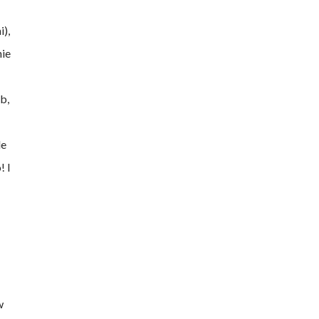
),
nie
b,
le
! I
w