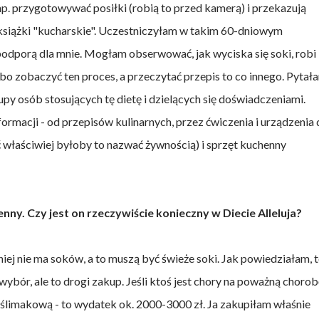
p. przygotowywać posiłki (robią to przed kamerą) i przekazują
siążki "kucharskie". Uczestniczyłam w takim 60-dniowym
podporą dla mnie. Mogłam obserwować, jak wyciska się soki, robi
 bo zobaczyć ten proces, a przeczytać przepis to co innego. Pytał
upy osób stosujących tę dietę i dzielących się doświadczeniami.
nformacji - od przepisów kulinarnych, przez ćwiczenia i urządzenia
 właściwiej byłoby to nazwać żywnością) i sprzęt kuchenny
enny. Czy jest on rzeczywiście konieczny w Diecie Alleluja?
ej nie ma soków, a to muszą być świeże soki. Jak powiedziałam, 
wybór, ale to drogi zakup. Jeśli ktoś jest chory na poważną chorob
uślimakową - to wydatek ok. 2000-3000 zł. Ja zakupiłam właśnie