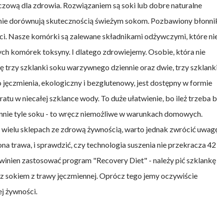
czową dla zdrowia. Rozwiązaniem są soki lub dobre naturalne
e nie dorównują skutecznością świeżym sokom. Pozbawiony błonni
ści. Nasze komórki są zalewane składnikami odżywczymi, które ni
orych komórek toksyny. I dlatego zdrowiejemy. Osobie, która nie
ię trzy szklanki soku warzywnego dziennie oraz dwie, trzy szklank
 jęczmienia, ekologiczny i bezglutenowy, jest dostępny w formie
atu w niecałej szklance wody. To duże ułatwienie, bo ileż trzeba 
nnie tyle soku - to wręcz niemożliwe w warunkach domowych.
wielu sklepach ze zdrową żywnością, warto jednak zwrócić uwagę
zona trawa, i sprawdzić, czy technologia suszenia nie przekracza 42
 powinien zastosować program "Recovery Diet" - należy pić szklankę
z sokiem z trawy jęczmiennej. Oprócz tego jemy oczywiście
j żywności.