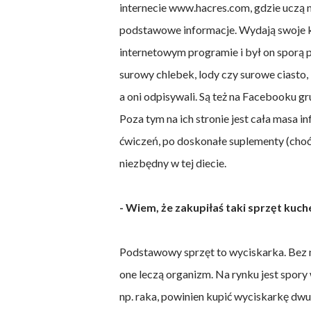
internecie www.hacres.com, gdzie uczą n
podstawowe informacje. Wydają swoje k
internetowym programie i był on sporą 
surowy chlebek, lody czy surowe ciasto,
a oni odpisywali. Są też na Facebooku gr
Poza tym na ich stronie jest cała masa i
ćwiczeń, po doskonałe suplementy (choć
niezbędny w tej diecie.
- Wiem, że zakupiłaś taki sprzęt kuch
Podstawowy sprzęt to wyciskarka. Bez ni
one leczą organizm. Na rynku jest spory 
np. raka, powinien kupić wyciskarkę dw