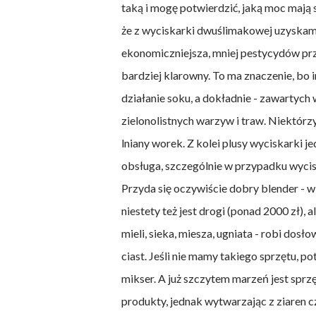
taką i mogę potwierdzić, jaką moc mają 
że z wyciskarki dwuślimakowej uzyskamy 
ekonomiczniejsza, mniej pestycydów przed
bardziej klarowny. To ma znaczenie, bo 
działanie soku, a dokładnie - zawartyc
zielonolistnych warzyw i traw. Niektórzy
lniany worek. Z kolei plusy wyciskarki j
obsługa, szczególnie w przypadku wyci
Przyda się oczywiście dobry blender - 
niestety też jest drogi (ponad 2000 zł), 
mieli, sieka, miesza, ugniata - robi do
ciast. Jeśli nie mamy takiego sprzętu, p
mikser. A już szczytem marzeń jest spr
produkty, jednak wytwarzając z ziaren c