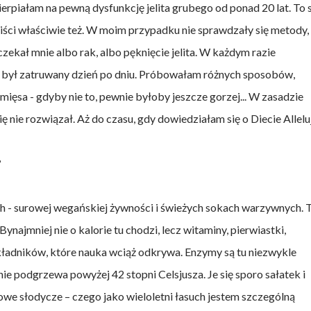
piałam na pewną dysfunkcję jelita grubego od ponad 20 lat. To s
aliści właściwie też. W moim przypadku nie sprawdzały się metody,
zekał mnie albo rak, albo pęknięcie jelita. W każdym razie
 był zatruwany dzień po dniu. Próbowałam różnych sposobów,
ęsa - gdyby nie to, pewnie byłoby jeszcze gorzej... W zasadzie
 nie rozwiązał. Aż do czasu, gdy dowiedziałam się o Diecie Allelu
?
rach - surowej wegańskiej żywności i świeżych sokach warzywnych. 
ynajmniej nie o kalorie tu chodzi, lecz witaminy, pierwiastki,
oskładników, które nauka wciąż odkrywa. Enzymy są tu niezwykle
 nie podgrzewa powyżej 42 stopni Celsjusza. Je się sporo sałatek i
owe słodycze – czego jako wieloletni łasuch jestem szczególną