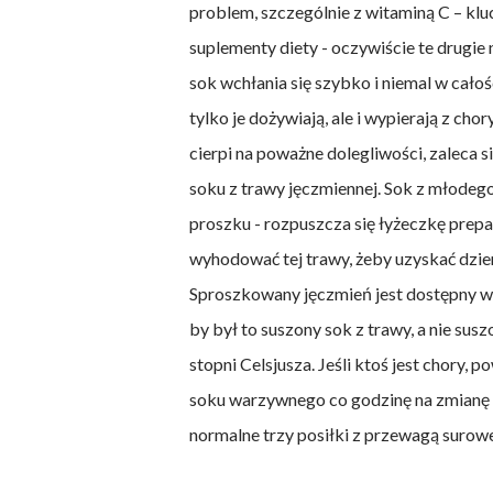
problem, szczególnie z witaminą C – klu
suplementy diety - oczywiście te drugi
sok wchłania się szybko i niemal w cało
tylko je dożywiają, ale i wypierają z ch
cierpi na poważne dolegliwości, zaleca s
soku z trawy jęczmiennej. Sok z młodego
proszku - rozpuszcza się łyżeczkę prepar
wyhodować tej trawy, żeby uzyskać dzie
Sproszkowany jęczmień jest dostępny w 
by był to suszony sok z trawy, a nie sus
stopni Celsjusza. Jeśli ktoś jest chory,
soku warzywnego co godzinę na zmianę 
normalne trzy posiłki z przewagą surowe