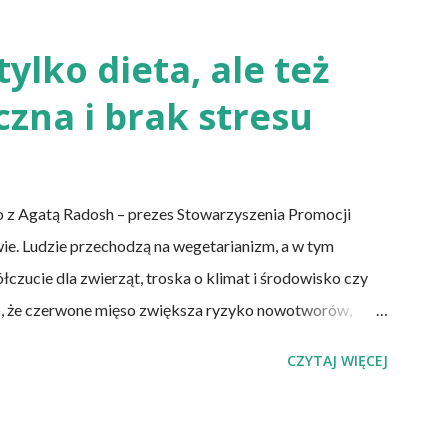
ka kwasem i fermentacją. Dziś, wzorem naszych
rzaśny, niekwaszony chleb. Najprostszy przepis na
tylko dieta, ale też
ę soli. Z tych składników zagnieść ciasto, dodając mąkę
czna i brak stresu
 palców. Z kolei r...
 z Agatą Radosh – prezes Stowarzyszenia Promocji
wie. Ludzie przechodzą na wegetarianizm, a w tym
zucie dla zwierząt, troska o klimat i środowisko czy
o, że czerwone mięso zwiększa ryzyko nowotworów,
u, a przetworzone mięso oznacza wyższe ryzyko
CZYTAJ WIĘCEJ
a wegańska dostarczy organizmowi wszystkich
pki Albo inaczej – czy przechodząc na wegetarianizm, a
tym, że wszystkie składniki będzie się skrupulatnie