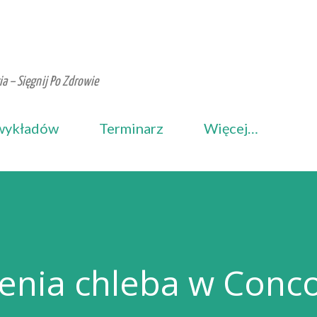
Przejdź do głównej zawartości
a – Sięgnij Po Zdrowie
wykładów
Terminarz
Więcej…
zenia chleba w Conc