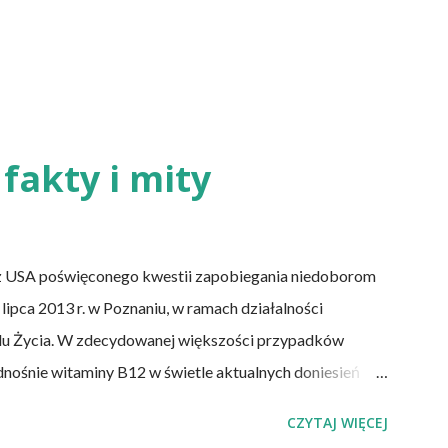
fakty i mity
z USA poświęconego kwestii zapobiegania niedoborom
lipca 2013 r. w Poznaniu, w ramach działalności
lu Życia. W zdecydowanej większości przypadków
dnośnie witaminy B12 w świetle aktualnych doniesień
 witaminy B12 występuje dość powszechnie na całym
CZYTAJ WIĘCEJ
 niedobór znajdują się miedzy innymi weganie (ludzie,