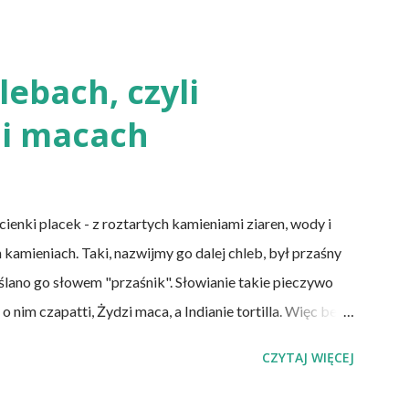
w pochodzenia zwierzęcego), laktoowowegetarianie
mięsnych, ale włączają do diety produkty pochodzenia
mleczne i jajka), osoby po 50 roku życia, niezależnie od
ebach, czyli
cji żołądka lub którym wycięto dolną część jelita
i macach
DS. Inni, w tym np. osoby chorujące na cukrzycę, a także
nki placek - z roztartych kamieniami ziaren, wody i
 kamieniach. Taki, nazwijmy go dalej chleb, był przaśny
eślano go słowem "przaśnik". Słowianie takie pieczywo
nim czapatti, Żydzi maca, a Indianie tortilla. Więc bez
y przeszłości posiadały zdecydowanie inną recepturę niż
CZYTAJ WIĘCEJ
e wszystkich ani drożdży, ani zakwasu. Świeże, przaśne
e do świeżego pieczywa na drożdżach czy zakwasie.