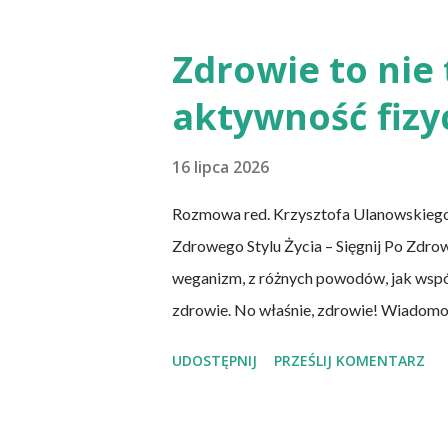
Przaśne podpłomyki nie obciążają żołąd
prapradziadów możemy także spożywać p
Zdrowie to nie 
podpłomyki to: wziąć mąkę, wodę i troch
aktywność fizy
w takiej ilości, aby ciasto nie kleiło się do
16 lipca 2026
Rozmowa red. Krzysztofa Ulanowskiego
Zdrowego Stylu Życia – Sięgnij Po Zdro
weganizm, z różnych powodów, jak współc
zdrowie. No właśnie, zdrowie! Wiadom
chorób serca, cukrzycy czy udaru mózg
UDOSTĘPNIJ
PRZEŚLIJ KOMENTARZ
zachorowania na raka. Czy jednak diet
niezbędnych składników? Talerz, nie słu
zwłaszcza weganizm, trzeba się liczyć z 