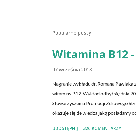
Popularne posty
Witamina B12 - 
07 września 2013
Nagranie wykładu dr. Romana Pawlaka 
witaminy B12. Wykład odbył się dnia 20 
Stowarzyszenia Promocji Zdrowego Sty
okazuje się, że wiedza jaką posiadamy o
naukowych jest nieprawdziwa. Niedobór
UDOSTĘPNIJ
326 KOMENTARZY
świecie. W grupie osób narażonych na jej