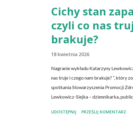
sumowało w słupkach? – Nie ma takiej p
Cichy stan zapa
Stowarzyszenia Promocji Zdrowego Stylu
czyli co nas tr
chcemy nauczyć się podstaw komponowan
spożywamy, w jakich ilościach, jaką ma to
brakuje?
18 kwietnia 2026
Nagranie wykładu Katarzyny Lewkowicz-Sie
nas truje i czego nam brakuje? ”, który
spotkania Stowarzyszenia Promocji Zdro
Lewkowicz-Siejka – dziennikarka, publi
artykułów o tematyce zdrowotnej i społ
UDOSTĘPNIJ
PRZEŚLIJ KOMENTARZ