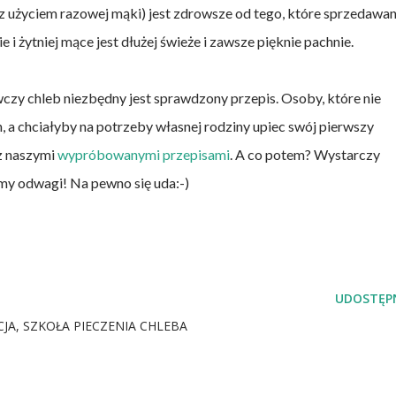
 użyciem razowej mąki) jest zdrowsze od tego, które sprzedawa
 i żytniej mące jest dłużej świeże i zawsze pięknie pachnie.
czy chleb niezbędny jest sprawdzony przepis. Osoby, które nie
, a chciałyby na potrzeby własnej rodziny upiec swój pierwszy
 z naszymi
wypróbowanymi przepisami
. A co potem? Wystarczy
zymy odwagi! Na pewno się uda:-)
UDOSTĘPN
CJA
SZKOŁA PIECZENIA CHLEBA