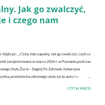
otrzeby – uspokaja Agata Radosh, prezes
lny. Jak go zwalczyć,
 Życia – Sięgnij Po Zdrowie. – Choć owszem, gdy
uje i czego nam
ia diety wegańskiej, możemy spisywać to, co
 wartość od...
jki pt.: „ Cichy stan zapalny. Jak go zwalczyć, czyli co
 został zarejestrowany w marcu 2026 r. w Poznaniu podczas
wego Stylu Życia – Sięgnij Po Zdrowie. Katarzyna
cystka, promotorka zdrowego stylu życia, autorka
ecznej, redaktorka miesięcznika "Znaki Czasu".
CZYTAJ WIĘCEJ