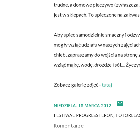
trudne, a domowe pieczywo (zwłaszcza z
jest w sklepach. To upieczone na zakwasie
Aby upiec samodzielnie smaczny i odżyw
mogły wziąć udziału w naszych zajęciach
chleb, zapraszamy do wejścia na stronę
wziąć mąkę, wodę, drożdże i sól.... Życ
Zobacz galerię zdjęć -
tutaj
NIEDZIELA, 18 MARCA 2012
FESTIWAL PROGRESSTERON
FOTORELA
Komentarze