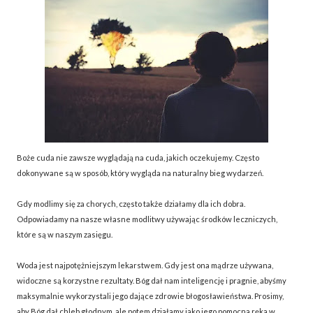
Boże cuda nie zawsze wyglądają na cuda, jakich oczekujemy. Często
dokonywane są w sposób, który wygląda na naturalny bieg wydarzeń.
Gdy modlimy się za chorych, często także działamy dla ich dobra.
Odpowiadamy na nasze własne modlitwy używając środków leczniczych,
które są w naszym zasięgu.
Woda jest najpotężniejszym lekarstwem. Gdy jest ona mądrze używana,
widoczne są korzystne rezultaty. Bóg dał nam inteligencję i pragnie, abyśmy
maksymalnie wykorzystali jego dające zdrowie błogosławieństwa. Prosimy,
aby Bóg dał chleb głodnym, ale potem działamy jako jego pomocna ręka w