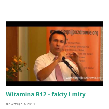
Indianie tortilla. Więc bez cienia wątpliwości rzec można, że
chleby przeszłości posiadały zdecydowanie inną recepturę niż
dzisiejsze chleby. Nie było w nich przede wszystkich ani drożdży,
ani zakwasu. Świeże, przaśne pieczywo jest zdrowe, w
przeciwieństwie do świeżego pieczywa na drożdżach czy
zakwasie. Przaśne podpłomyki nie obciążają żołądka kwasem i
fermentacją. Dziś, wzorem naszych prapradziadów możemy także
spożywać przaśny, niekwaszony chleb. Najprostszy przepis na
podpłomyki to: wziąć mąkę, wodę i trochę soli. Z tych składników
zagnieść ciasto, dodając mąkę w takiej ilości, aby ciasto nie kleiło
się do palców. Z kolei r...
Witamina B12 - fakty i mity
07 września 2013