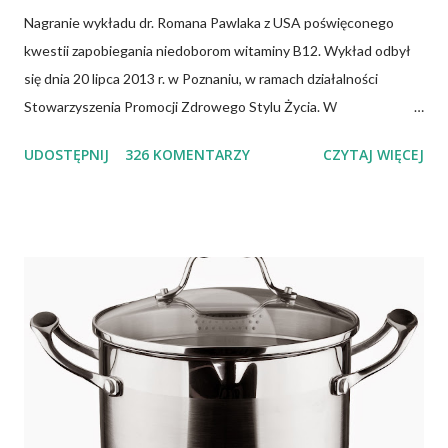
Nagranie wykładu dr. Romana Pawlaka z USA poświęconego
kwestii zapobiegania niedoborom witaminy B12. Wykład odbył
się dnia 20 lipca 2013 r. w Poznaniu, w ramach działalności
Stowarzyszenia Promocji Zdrowego Stylu Życia. W
zdecydowanej większości przypadków okazuje się, że wiedza jaką
UDOSTĘPNIJ
326 KOMENTARZY
CZYTAJ WIĘCEJ
posiadamy odnośnie witaminy B12 w świetle aktualnych
doniesień naukowych jest nieprawdziwa. Niedobór witaminy
B12 występuje dość powszechnie na całym świecie. W grupie
osób narażonych na jej niedobór znajdują się miedzy innymi
weganie (ludzie, którzy nie spożywają mięsa i produktów
pochodzenia zwierzęcego), laktoowowegetarianie (osoby, które
nie spożywają produktów mięsnych, ale włączają do diety
produkty pochodzenia zwierzęcego, takie jak mleko, przetwory
mleczne i jajka), osoby po 50 roku życia, niezależnie od ich diety,
osoby, które poddały się operacji żołądka lub którym wycięto
dolną część jelita cienkiego, a także osoby chorujące na AIDS.