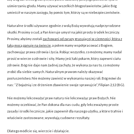
uśmierzaniu głodu. Mamy używać wszelkich błogosławieństw, jakie Bóg
umieścił w naszym zasięgu, by pomóc tym, którzy są w niebezpieczeństwie.
Naturalne środki używane zgodnie z wolą Bożą wywołują nadprzyrodzone
skutki. Prosimy o cud, a Pan kieruje umysł na jakiś prosty środek leczniczy.
Prosimy, abyśmy zostali
zachowani od zarazy grasującej w ciemności, która z
taką mocą panuje na świecie
, a potem mamy współpracować z Bogiem,
zachowując prawa zdrowia i życia. Robiąc wszystko, co możemy, mamy nadal
prosić w wierze o zdrowie i siłę. Mamy jeść taki pokarm, który zapewni ciału
zdrowie. Bóg nie daje nam żadnej zachęty, że wykona za nas to, co możemy
zrobić dla siebie samych. Naturalnym prawom należy okazywać
posłuszeństwo. Nie możemy zawieść w wykonaniu naszej roli. Bóg mówi do
nas: “Z bojaźnią i ze drżeniem zbawienie swoje sprawujcie”, Filipian 2,12 (BG).
Nie możemy lekceważyć praw natury nie lekceważąc praw Bożych. Nie
możemy oczekiwać, że Pan dokona dla nas cudu, gdy lekceważymy proste
zasady i środki lecznicze, jakie zapewnił dla naszego użytku, a które trafnie i
właściwie zastosowane, wywołają cudowne rezultaty.
Dlatego módlcie się, wierzcie i działajcie.