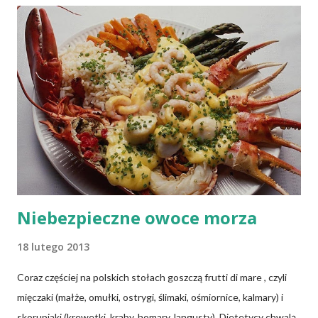
ceramiki (w tym gliny). Niewątpliwie, naczynia do naszej kuchni
powinny być mądrze wybrane, ponieważ używając
nieodpowiednich naczyń, łatwo o kłopoty ze zdrowiem .
Niebezpieczne owoce morza
18 lutego 2013
Coraz częściej na polskich stołach goszczą frutti di mare , czyli
mięczaki (małże, omułki, ostrygi, ślimaki, ośmiornice, kalmary) i
skorupiaki (krewetki, kraby, homary, langusty). Dietetycy chwalą