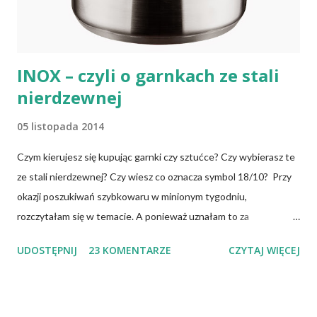
Inni, w tym np. osoby chorujące na cukrzycę, a także każ...
INOX – czyli o garnkach ze stali
nierdzewnej
05 listopada 2014
Czym kierujesz się kupując garnki czy sztućce? Czy wybierasz te
ze stali nierdzewnej? Czy wiesz co oznacza symbol 18/10? Przy
okazji poszukiwań szybkowaru w minionym tygodniu,
rozczytałam się w temacie. A ponieważ uznałam to za
interesujące, dzielę się tym. Garnki mogą być wykonywane z
UDOSTĘPNIJ
23 KOMENTARZE
CZYTAJ WIĘCEJ
różnych materiałów odpornych na wysoką temperaturę i
deformację np.: ze stali węglowej (najczęściej emaliowane i
zdobione), stopów aluminium, stopów miedzi, stali nierdzewnej
chromowo-niklowej (INOX to jej symbol), żeliwa, szkła i