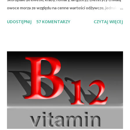
owoce morza ze względu na cenne wartości odżywcze, jednak
ich spożywanie może wywołać zatrucia pokarmowe. Spożywanie
UDOSTĘPNIJ
57 KOMENTARZY
CZYTAJ WIĘCEJ
owoców morza staje się w Polsce coraz popularniejsze, a więc i
prawdopodobieństwo zatruć po ich spożyciu wzrasta. Większość
zatruć wywołuje negatywne objawy neurologiczne lub ze strony
układu pokarmowego. Niektóre mogą być śmiertelne dla
człowieka — śmiertelność może sięgać 50 proc. przypadków.
Dlaczego tak się dzieje? Po pierwsze, zatrucia są spowodowane
zanieczyszczeniem środowiska życia tych stworzeń fekaliami
ludzkimi, w których mogą być obecne bakterie z rodzaju
Salmonella lub Clostridium. Po drugie, większość owoców morza
to filtratory — działają jak bardzo wydajny filtr wody. Można to
sprawdzić, wrzucając małża do akwarium, w którym dawno nie
wymieniano wody ...