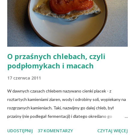
O przaśnych chlebach, czyli
podpłomykach i macach
17 czerwca 2011
W dawnych czasach chlebem nazywano cienki placek - z
roztartych kamieniami ziaren, wody i odrobiny soli, wypiekany na
rozgrzanych kamieniach. Taki, nazwijmy go dalej chleb, był
przaśny (nie podlegał fermentacji) i dlatego określano go
słowem "przaśnik". Słowianie takie pieczywo nazywali
UDOSTĘPNIJ
37 KOMENTARZY
CZYTAJ WIĘCEJ
podpłomykami. Hindusi mówią o nim czapatti, Żydzi maca, a