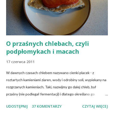
mleczne i jajka), osoby po 50 roku życia, niezależnie od ich diety,
osoby, które poddały się operacji żołądka lub którym wycięto
dolną część jelita cienkiego, a także osoby chorujące na AIDS.
Inni, w tym np. osoby chorujące na cukrzycę, a także każ...
O przaśnych chlebach, czyli
podpłomykach i macach
17 czerwca 2011
W dawnych czasach chlebem nazywano cienki placek - z
roztartych kamieniami ziaren, wody i odrobiny soli, wypiekany na
rozgrzanych kamieniach. Taki, nazwijmy go dalej chleb, był
przaśny (nie podlegał fermentacji) i dlatego określano go
słowem "przaśnik". Słowianie takie pieczywo nazywali
UDOSTĘPNIJ
37 KOMENTARZY
CZYTAJ WIĘCEJ
podpłomykami. Hindusi mówią o nim czapatti, Żydzi maca, a