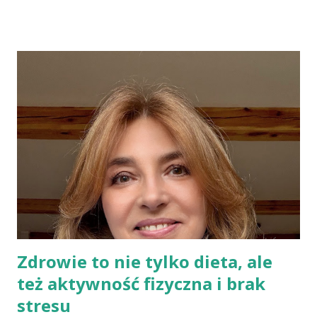
Indianie tortilla. Więc bez cienia wątpliwości rzec można, że
chleby przeszłości posiadały zdecydowanie inną recepturę niż
dzisiejsze chleby. Nie było w nich przede wszystkich ani drożdży,
ani zakwasu. Świeże, przaśne pieczywo jest zdrowe, w
przeciwieństwie do świeżego pieczywa na drożdżach czy
zakwasie. Przaśne podpłomyki nie obciążają żołądka kwasem i
fermentacją. Dziś, wzorem naszych prapradziadów możemy także
spożywać przaśny, niekwaszony chleb. Najprostszy przepis na
podpłomyki to: wziąć mąkę, wodę i trochę soli. Z tych składników
zagnieść ciasto, dodając mąkę w takiej ilości, aby ciasto nie kleiło
się do palców. Z kolei r...
Zdrowie to nie tylko dieta, ale
też aktywność fizyczna i brak
stresu