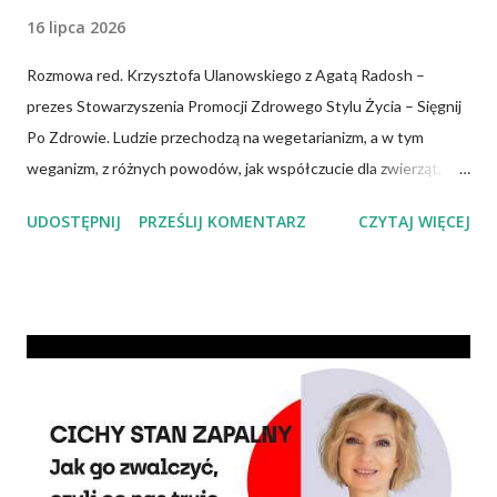
16 lipca 2026
Rozmowa red. Krzysztofa Ulanowskiego z Agatą Radosh –
prezes Stowarzyszenia Promocji Zdrowego Stylu Życia – Sięgnij
Po Zdrowie. Ludzie przechodzą na wegetarianizm, a w tym
weganizm, z różnych powodów, jak współczucie dla zwierząt,
troska o klimat i środowisko czy zdrowie. No właśnie, zdrowie!
UDOSTĘPNIJ
PRZEŚLIJ KOMENTARZ
CZYTAJ WIĘCEJ
Wiadomo, że czerwone mięso zwiększa ryzyko nowotworów,
chorób serca, cukrzycy czy udaru mózgu, a przetworzone mięso
oznacza wyższe ryzyko zachorowania na raka. Czy jednak dieta
wegańska dostarczy organizmowi wszystkich niezbędnych
składników? Talerz, nie słupki Albo inaczej – czy przechodząc na
wegetarianizm, a zwłaszcza weganizm, trzeba się liczyć z tym, że
wszystkie składniki będzie się skrupulatnie sumowało w
słupkach? – Nie ma takiej potrzeby – uspokaja Agata Radosh,
prezes Stowarzyszenia Promocji Zdrowego Stylu Życia – Sięgnij