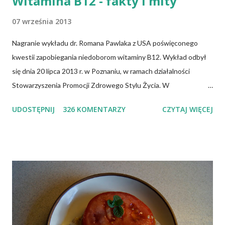
Witamina B12 - fakty i mity
07 września 2013
Nagranie wykładu dr. Romana Pawlaka z USA poświęconego
kwestii zapobiegania niedoborom witaminy B12. Wykład odbył
się dnia 20 lipca 2013 r. w Poznaniu, w ramach działalności
Stowarzyszenia Promocji Zdrowego Stylu Życia. W
zdecydowanej większości przypadków okazuje się, że wiedza jaką
UDOSTĘPNIJ
326 KOMENTARZY
CZYTAJ WIĘCEJ
posiadamy odnośnie witaminy B12 w świetle aktualnych
doniesień naukowych jest nieprawdziwa. Niedobór witaminy
B12 występuje dość powszechnie na całym świecie. W grupie
osób narażonych na jej niedobór znajdują się miedzy innymi
weganie (ludzie, którzy nie spożywają mięsa i produktów
pochodzenia zwierzęcego), laktoowowegetarianie (osoby, które
nie spożywają produktów mięsnych, ale włączają do diety
produkty pochodzenia zwierzęcego, takie jak mleko, przetwory