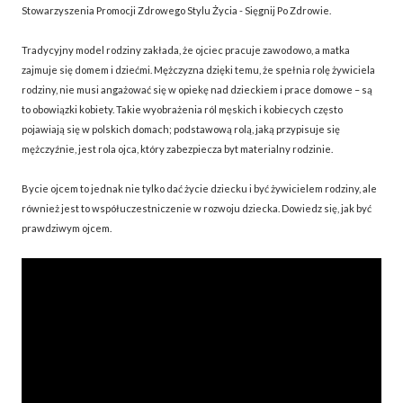
Stowarzyszenia Promocji Zdrowego Stylu Życia - Sięgnij Po Zdrowie.
Tradycyjny model rodziny zakłada, że ojciec pracuje zawodowo, a matka
zajmuje się domem i dziećmi. Mężczyzna dzięki temu, że spełnia rolę żywiciela
rodziny, nie musi angażować się w opiekę nad dzieckiem i prace domowe – są
to obowiązki kobiety. Takie wyobrażenia ról męskich i kobiecych często
pojawiają się w polskich domach; podstawową rolą, jaką przypisuje się
mężczyźnie, jest rola ojca, który zabezpiecza byt materialny rodzinie.
Bycie ojcem to jednak nie tylko dać życie dziecku i być żywicielem rodziny, ale
również jest to współuczestniczenie w rozwoju dziecka. Dowiedz się, jak być
prawdziwym ojcem.