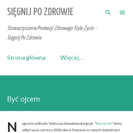
Przejdź do głównej zawartości
SIĘGNIJ PO ZDROWIE
Stowarzyszenie Promocji Zdrowego Stylu Życia –
Sięgnij Po Zdrowie
Strona główna
Więcej…
Być ojcem
N
agranie wykładu Tadeusza Nowakowskiego pt.: "
Być ojcem
​", który
odbył się w czerwcu 2018 roku w Poznaniu w ramach działalności