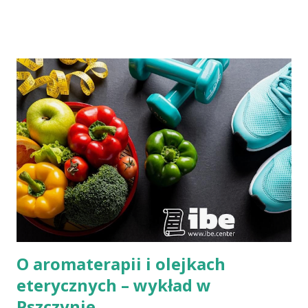
autorka artykułów o tematyce zdrowotnej i społecznej,
redaktorka miesięcznika "Znaki Czasu".
O aromaterapii i olejkach
eterycznych – wykład w
Pszczynie