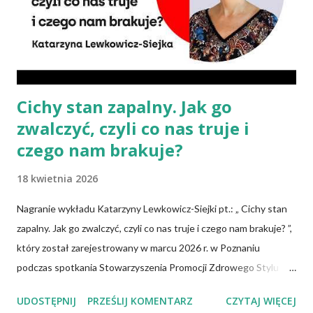
Po Zdrowie. – Choć owszem, gdy chcemy nauczyć się podstaw
komponowania diety wegańskiej, możemy spisywać to, co
spożywamy, w jakich ilościach, jaką ma to wartość od...
Cichy stan zapalny. Jak go
zwalczyć, czyli co nas truje i
czego nam brakuje?
18 kwietnia 2026
Nagranie wykładu Katarzyny Lewkowicz-Siejki pt.: „ Cichy stan
zapalny. Jak go zwalczyć, czyli co nas truje i czego nam brakuje? ”,
który został zarejestrowany w marcu 2026 r. w Poznaniu
podczas spotkania Stowarzyszenia Promocji Zdrowego Stylu
Życia – Sięgnij Po Zdrowie. Katarzyna Lewkowicz-Siejka –
UDOSTĘPNIJ
PRZEŚLIJ KOMENTARZ
CZYTAJ WIĘCEJ
dziennikarka, publicystka, promotorka zdrowego stylu życia,