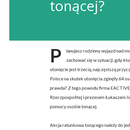
tonącej?
P
lanujesz rodzinny wyjazd nad m
zachować się w sytuacji, gdy kt
utonięcie jest trzecią, najczęstszą prz
Polsce na skutek utonięcia zginęły 64 o
prawda? Z tego powodu firma EACTIV
Rzeczpospolitej i prezesem Łukaszem Is
pomocy osobie tonącej.
Akcja ratunkowa tonącego należy do jedne