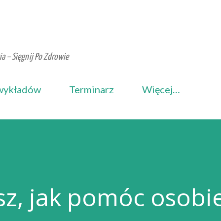
Przejdź do głównej zawartości
a – Sięgnij Po Zdrowie
wykładów
Terminarz
Więcej…
sz, jak pomóc osobi