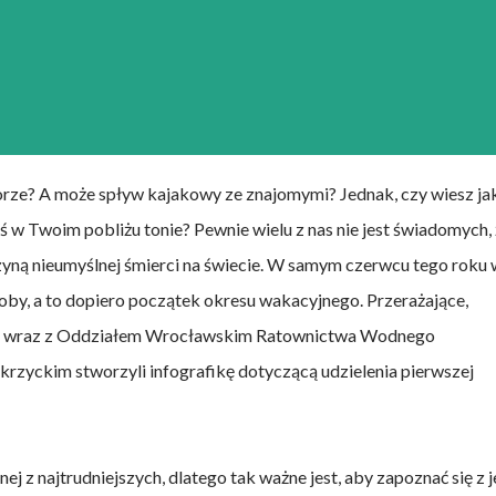
orze? A może spływ kajakowy ze znajomymi? Jednak, czy wiesz ja
oś w Twoim pobliżu tonie? Pewnie wielu z nas nie jest świadomych,
yczyną nieumyślnej śmierci na świecie. W samym czerwcu tego roku
soby, a to dopiero początek okresu wakacyjnego. Przerażające,
E wraz z Oddziałem Wrocławskim Ratownictwa Wodnego
krzyckim stworzyli infografikę dotyczącą udzielenia pierwszej
j z najtrudniejszych, dlatego tak ważne jest, aby zapoznać się z j