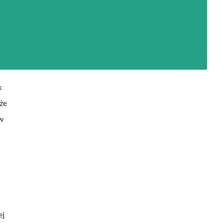
k
 że
 w
ej