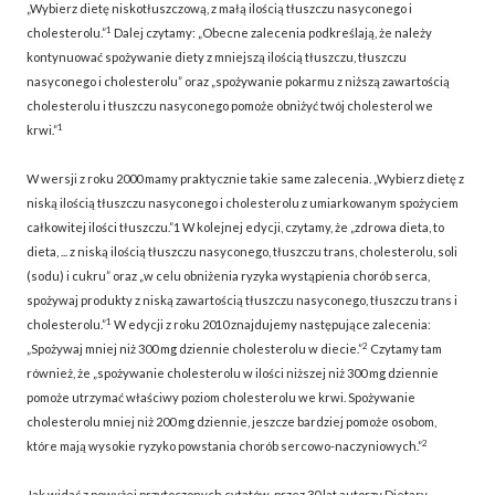
„Wybierz dietę niskotłuszczową, z małą ilością tłuszczu nasyconego i
1
cholesterolu.”
Dalej czytamy: „Obecne zalecenia podkreślają, że należy
kontynuować spożywanie diety z mniejszą ilością tłuszczu, tłuszczu
nasyconego i cholesterolu” oraz „spożywanie pokarmu z niższą zawartością
cholesterolu i tłuszczu nasyconego pomoże obniżyć twój cholesterol we
1
krwi.”
W wersji z roku 2000 mamy praktycznie takie same zalecenia. „Wybierz dietę z
niską ilością tłuszczu nasyconego i cholesterolu z umiarkowanym spożyciem
całkowitej ilości tłuszczu.”1 W kolejnej edycji, czytamy, że „zdrowa dieta, to
dieta, ... z niską ilością tłuszczu nasyconego, tłuszczu trans, cholesterolu, soli
(sodu) i cukru” oraz „w celu obniżenia ryzyka wystąpienia chorób serca,
spożywaj produkty z niską zawartością tłuszczu nasyconego, tłuszczu trans i
1
cholesterolu.”
W edycji z roku 2010 znajdujemy następujące zalecenia:
2
„Spożywaj mniej niż 300 mg dziennie cholesterolu w diecie.”
Czytamy tam
również, że „spożywanie cholesterolu w ilości niższej niż 300 mg dziennie
pomoże utrzymać właściwy poziom cholesterolu we krwi. Spożywanie
cholesterolu mniej niż 200 mg dziennie, jeszcze bardziej pomoże osobom,
2
które mają wysokie ryzyko powstania chorób sercowo-naczyniowych.”
Jak widać z powyżej przytoczonych cytatów, przez 30 lat autorzy Dietary