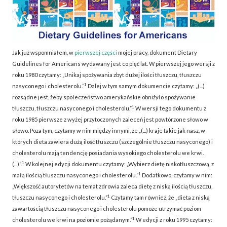
Jak już wspomniałem, w
pierwszej części
mojej pracy, dokument Dietary
Guidelines for Americans wydawany jest co pięć lat. W pierwszej jego wersji z
roku 1980 czytamy: „Unikaj spożywania zbyt dużej ilości tłuszczu, tłuszczu
1
nasyconego i cholesterolu.”
Dalej w tym samym dokumencie czytamy: „(...)
rozsądne jest, żeby społeczeństwo amerykańskie obniżyło spożywanie
1
tłuszczu, tłuszczu nasyconego i cholesterolu.”
W wersji tego dokumentu z
roku 1985 pierwsze z wyżej przytoczonych zaleceń jest powtórzone słowo w
słowo. Poza tym, czytamy w nim między innymi, że „(...) kraje takie jak nasz, w
których dieta zawiera dużą ilość tłuszczu (szczególnie tłuszczu nasyconego) i
cholesterolu mają tendencję posiadania wysokiego cholesterolu we krwi.
1
(...)”.
W kolejnej edycji dokumentu czytamy: „Wybierz dietę niskotłuszczową, z
1
małą ilością tłuszczu nasyconego i cholesterolu.”
Dodatkowo, czytamy w nim:
„Większość autorytetów na temat zdrowia zaleca dietę z niską ilością tłuszczu,
1
tłuszczu nasyconego i cholesterolu.”
Czytamy tam również, że „dieta z niską
zawartością tłuszczu nasyconego i cholesterolu pomoże utrzymać poziom
1
cholesterolu we krwi na poziomie pożądanym.”
W edycji z roku 1995 czytamy: