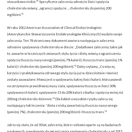
5
stosunkowo niskie.”
Specyficzne zalecenia odnoście ilości spożycia
cholesterolu mówią: „ogranicz spożycie ... cholesterolu do poniżej 200
5
mg/dzień.”
W roku 2012 American Association of Clinical Endocrinologists
(Amerykanckie Stowarzyszenie Endokrynologów Klinicznych) wydało swoje
zalecenia. Ten 78 stronicowy dokument zawiera następujące zalecenia
odnośnie spożywania cholesterolu w diecie: „Dodatkowe zalecenia, takie jak
te, zawarte w leczniczych zmianach stylu życia i diety, mówią o ograniczeniu
spożycia tłuszczu nasyconego (poniżej 7% kalorii), tłuszczu trans (poniżej 1%
6
kalorii) i cholesterolu (poniżej 200 mg/dzień).”
Dalej czytamy, „Co więcej,
korzyści z praktykowania zdrowego stylu życia już w dzieciństwie również
zostały zauważone. Mowa jest o spożywaniu takiej ilości kalorii, która pozwoli
na utrzymanie prawidłowej masy ciała, spożywania tłuszczu w ilości 30%
spożywanych kalorii, spożywanie 15 do 20% kalorii z białka i spożycia mniej niż
6
200 mg cholesterolu dziennie.”
Dla kobiet o wysokim ryzyku zaleca się
następujący tok leczenia: “dieta z niską zawartością tłuszczu nasyconego
6
(poniżej 7%), cholesterolu (poniżej 200 mg/dzień) i tłuszczu trans.”
Jak to się stało, że od 30 lat, zalecenia, które rzekomo oparte są na badaniach
naukowych, nawoływały do ograniczenia spożywania cholesterolu a od 2015