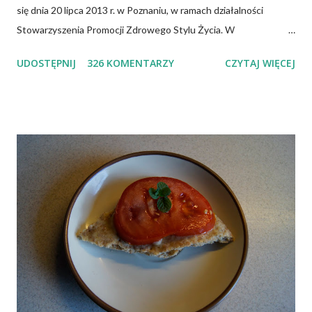
się dnia 20 lipca 2013 r. w Poznaniu, w ramach działalności
Stowarzyszenia Promocji Zdrowego Stylu Życia. W
zdecydowanej większości przypadków okazuje się, że wiedza jaką
UDOSTĘPNIJ
326 KOMENTARZY
CZYTAJ WIĘCEJ
posiadamy odnośnie witaminy B12 w świetle aktualnych
doniesień naukowych jest nieprawdziwa. Niedobór witaminy
B12 występuje dość powszechnie na całym świecie. W grupie
osób narażonych na jej niedobór znajdują się miedzy innymi
weganie (ludzie, którzy nie spożywają mięsa i produktów
pochodzenia zwierzęcego), laktoowowegetarianie (osoby, które
nie spożywają produktów mięsnych, ale włączają do diety
produkty pochodzenia zwierzęcego, takie jak mleko, przetwory
mleczne i jajka), osoby po 50 roku życia, niezależnie od ich diety,
osoby, które poddały się operacji żołądka lub którym wycięto
dolną część jelita cienkiego, a także osoby chorujące na AIDS.
Inni, w tym np. osoby chorujące na cukrzycę, a także każ...