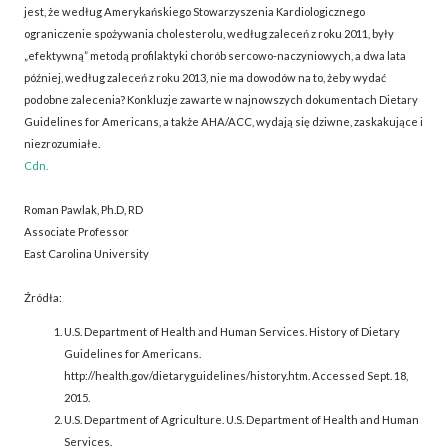
jest, że według Amerykańskiego Stowarzyszenia Kardiologicznego
ograniczenie spożywania cholesterolu, według zaleceń z roku 2011, były
„efektywną” metodą profilaktyki chorób sercowo-naczyniowych, a dwa lata
później, według zaleceń z roku 2013, nie ma dowodów na to, żeby wydać
podobne zalecenia? Konkluzje zawarte w najnowszych dokumentach Dietary
Guidelines for Americans, a także AHA/ACC, wydają się dziwne, zaskakujące i
niezrozumiałe.
Cdn.
Roman Pawlak, Ph.D, RD
Associate Professor
East Carolina University
Źródła:
U.S. Department of Health and Human Services. History of Dietary
Guidelines for Americans.
http://health.gov/dietaryguidelines/history.htm. Accessed Sept. 18,
2015.
U.S. Department of Agriculture. U.S. Department of Health and Human
Services.