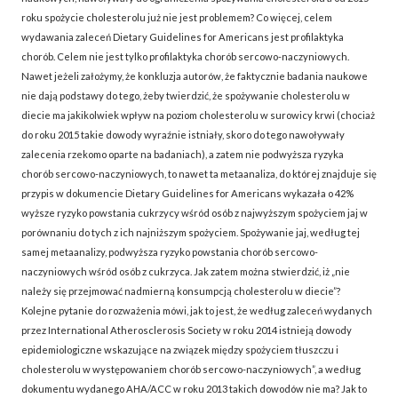
roku spożycie cholesterolu już nie jest problemem? Co więcej, celem
wydawania zaleceń Dietary Guidelines for Americans jest profilaktyka
chorób. Celem nie jest tylko profilaktyka chorób sercowo-naczyniowych.
Nawet jeżeli założymy, że konkluzja autorów, że faktycznie badania naukowe
nie dają podstawy do tego, żeby twierdzić, że spożywanie cholesterolu w
diecie ma jakikolwiek wpływ na poziom cholesterolu w surowicy krwi (chociaż
do roku 2015 takie dowody wyraźnie istniały, skoro do tego nawoływały
zalecenia rzekomo oparte na badaniach), a zatem nie podwyższa ryzyka
chorób sercowo-naczyniowych, to nawet ta metaanaliza, do której znajduje się
przypis w dokumencie Dietary Guidelines for Americans wykazała o 42%
wyższe ryzyko powstania cukrzycy wśród osób z najwyższym spożyciem jaj w
porównaniu do tych z ich najniższym spożyciem. Spożywanie jaj, według tej
samej metaanalizy, podwyższa ryzyko powstania chorób sercowo-
naczyniowych wśród osób z cukrzyca. Jak zatem można stwierdzić, iż „nie
należy się przejmować nadmierną konsumpcją cholesterolu w diecie”?
Kolejne pytanie do rozważenia mówi, jak to jest, że według zaleceń wydanych
przez International Atherosclerosis Society w roku 2014 istnieją dowody
epidemiologiczne wskazujące na związek między spożyciem tłuszczu i
cholesterolu w występowaniem chorób sercowo-naczyniowych”, a według
dokumentu wydanego AHA/ACC w roku 2013 takich dowodów nie ma? Jak to