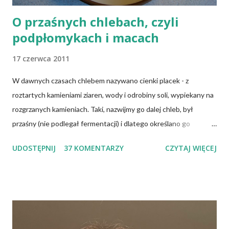
O przaśnych chlebach, czyli
podpłomykach i macach
17 czerwca 2011
W dawnych czasach chlebem nazywano cienki placek - z
roztartych kamieniami ziaren, wody i odrobiny soli, wypiekany na
rozgrzanych kamieniach. Taki, nazwijmy go dalej chleb, był
przaśny (nie podlegał fermentacji) i dlatego określano go
słowem "przaśnik". Słowianie takie pieczywo nazywali
UDOSTĘPNIJ
37 KOMENTARZY
CZYTAJ WIĘCEJ
podpłomykami. Hindusi mówią o nim czapatti, Żydzi maca, a
Indianie tortilla. Więc bez cienia wątpliwości rzec można, że
chleby przeszłości posiadały zdecydowanie inną recepturę niż
dzisiejsze chleby. Nie było w nich przede wszystkich ani drożdży,
ani zakwasu. Świeże, przaśne pieczywo jest zdrowe, w
przeciwieństwie do świeżego pieczywa na drożdżach czy