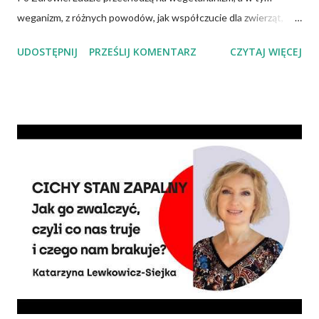
weganizm, z różnych powodów, jak współczucie dla zwierząt,
troska o klimat i środowisko czy zdrowie. No właśnie, zdrowie!
UDOSTĘPNIJ
PRZEŚLIJ KOMENTARZ
CZYTAJ WIĘCEJ
Wiadomo, że czerwone mięso zwiększa ryzyko nowotworów,
chorób serca, cukrzycy czy udaru mózgu, a przetworzone mięso
oznacza wyższe ryzyko zachorowania na raka. Czy jednak dieta
wegańska dostarczy organizmowi wszystkich niezbędnych
składników? Talerz, nie słupki Albo inaczej – czy przechodząc na
wegetarianizm, a zwłaszcza weganizm, trzeba się liczyć z tym, że
wszystkie składniki będzie się skrupulatnie sumowało w
słupkach? – Nie ma takiej potrzeby – uspokaja Agata Radosh,
prezes Stowarzyszenia Promocji Zdrowego Stylu Życia – Sięgnij
Po Zdrowie. – Choć owszem, gdy chcemy nauczyć się podstaw
komponowania diety wegańskiej, możemy spisywać to, co
spożywamy, w jakich ilościach, jaką ma to wartość od...