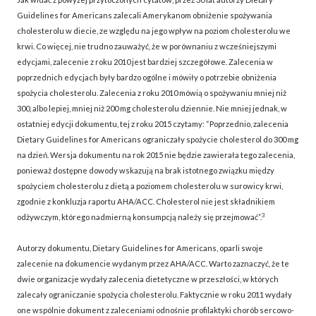
Guidelines for Americans zalecali Amerykanom obniżenie spożywania
cholesterolu w diecie, ze względu na jego wpływ na poziom cholesterolu we
krwi. Co więcej, nie trudno zauważyć, że w porównaniu z wcześniejszymi
edycjami, zalecenie z roku 2010 jest bardziej szczegółowe. Zalecenia w
poprzednich edycjach były bardzo ogólne i mówiły o potrzebie obniżenia
spożycia cholesterolu. Zalecenia z roku 2010 mówią o spożywaniu mniej niż
300, albo lepiej, mniej niż 200 mg cholesterolu dziennie. Nie mniej jednak, w
ostatniej edycji dokumentu, tej z roku 2015 czytamy: “Poprzednio, zalecenia
Dietary Guidelines for Americans ograniczały spożycie cholesterol do 300 mg
na dzień. Wersja dokumentu na rok 2015 nie będzie zawierała tego zalecenia,
ponieważ dostępne dowody wskazują na brak istotnego związku między
spożyciem cholesterolu z dietą a poziomem cholesterolu w surowicy krwi,
zgodnie z konkluzja raportu AHA/ACC. Cholesterol nie jest składnikiem
3
odżywczym, którego nadmierną konsumpcją należy się przejmować”.
Autorzy dokumentu, Dietary Guidelines for Americans, oparli swoje
zalecenie na dokumencie wydanym przez AHA/ACC. Warto zaznaczyć, że te
dwie organizacje wydały zalecenia dietetyczne w przeszłości, w których
zalecały ograniczanie spożycia cholesterolu. Faktycznie w roku 2011 wydały
one wspólnie dokument z zaleceniami odnośnie profilaktyki chorób sercowo-