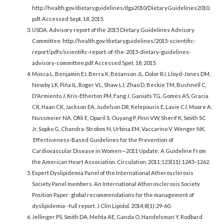
http://health.gov/dietaryguidelines/dga2010/DietaryGuidelines2010.
pdf. Accessed Sept. 18, 2015.
USDA. Advisory report of the 2015 Dietary Guidelines Advisory
Committee. http://health.gov/dietaryguidelines/2015-scientific-
report/pdfs/scientific-report-of-the-2015-dietary-guidelines-
advisory-committee.pdf Accessed Spet. 18, 2015.
Mosca L, Benjamin EJ, Berra K, Bezanson JL, Dolor RJ, Lloyd-Jones DM,
Newby LK, Piña IL, Roger VL, Shaw LJ, Zhao D, Beckie TM, Bushnell C,
D'Armiento J, Kris-Etherton PM, Fang J, Ganiats TG, Gomes AS, Gracia
CR, Haan CK, Jackson EA, Judelson DR, Kelepouris E, Lavie CJ, Moore A,
Nussmeier NA, Ofili E, Oparil S, Ouyang P, Pinn VW, Sherif K, Smith SC
Jr, Sopko G, Chandra-Strobos N, Urbina EM, Vaccarino V, Wenger NK.
Effectiveness-Based Guidelines for the Prevention of
Cardiovascular Disease in Women—2011 Update: A Guideline From
the American Heart Association. Circulation. 2011;123(11):1243–1262.
Expert Dyslipidemia Panel of the International Atherosclerosis
Society Panel members. An International Atherosclerosis Society
Position Paper: global recommendations for the management of
dyslipidemia--full report. J Clin Lipidol. 2014;8(1):29-60.
Jellinger PS, Smith DA, Mehta AE, Ganda O, Handelsman Y, Rodbard