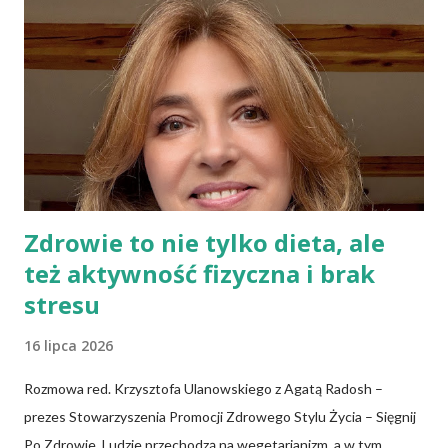
zakwasie. Przaśne podpłomyki nie obciążają żołądka kwasem i
fermentacją. Dziś, wzorem naszych prapradziadów możemy także
spożywać przaśny, niekwaszony chleb. Najprostszy przepis na
podpłomyki to: wziąć mąkę, wodę i trochę soli. Z tych składników
zagnieść ciasto, dodając mąkę w takiej ilości, aby ciasto nie kleiło
się do palców. Z kolei r...
Zdrowie to nie tylko dieta, ale
też aktywność fizyczna i brak
stresu
16 lipca 2026
Rozmowa red. Krzysztofa Ulanowskiego z Agatą Radosh –
prezes Stowarzyszenia Promocji Zdrowego Stylu Życia – Sięgnij
Po Zdrowie. Ludzie przechodzą na wegetarianizm, a w tym