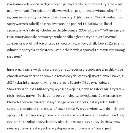
naczyniowych wśród osób, u których już wystąpiły te choroby. Czytamy w nim
między innymi: „Terapia dietą dla wszystkich pacjentów powinna polegać na
ograniczeniu spożycia tłuszczów nasyconych (do poniżej 7% całkowitej ilości
spożywanych kalorii), tłuszczów trans (do poniżej 1% całkowitej ilości
4
spożywanych kalorii) i cholesterolu (do poniżej 200 mg/dzień).”
W tym samym
roku Amerykańskie Stowarzyszenie Kardiologiczne wydało „efektywne”
zalecenia w profilaktyce chorób sercowo-naczyniowych dla kobiet. Zalecenia
odnośnie spożycia cholesterolu w diecie mówią o spożyciu niższym niż 150 mg
4
na dzień.
Inne organizacje wydały swoje własne zalecenia dietetyczne w profilaktyce
chorób, w tym chorób sercowo-naczyniowych. W edycji styczniowo-lutowej z
2014 roku, International Atherosclerosis Society (Międzynarodowe
Stowarzyszenie ds. Miażdżycy) wydało swoje najnowsze zalecenia. Czytam w
nich miedzy innymi, że „badania epidemiologiczne wskazują, że w krajach, w
których spożycie tłuszczu nasyconego i cholesterolu jest wysokie, ludzie
częściej chorują na chorobę wieńcową serca. W przeciwieństwie do nich, gdy
spożycie tłuszczów nasyconych i cholesterolu jest niskie, niezależnie od tego
czy jest to rezultat spożycia diety niskotłuszczowej czy spożycie tłuszczów
nienasyconych jest wysokie, występowanie choroby wieńcowej jest