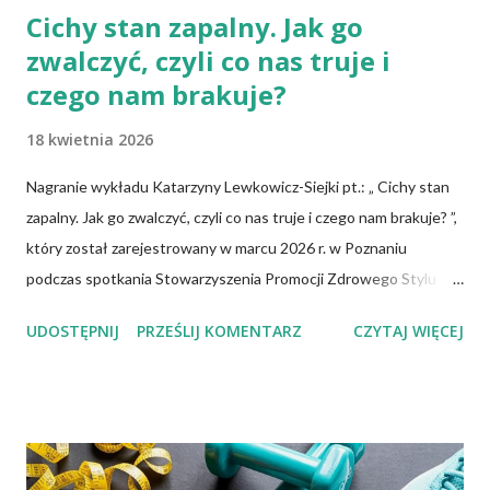
Cichy stan zapalny. Jak go
zwalczyć, czyli co nas truje i
czego nam brakuje?
18 kwietnia 2026
Nagranie wykładu Katarzyny Lewkowicz-Siejki pt.: „ Cichy stan
zapalny. Jak go zwalczyć, czyli co nas truje i czego nam brakuje? ”,
który został zarejestrowany w marcu 2026 r. w Poznaniu
podczas spotkania Stowarzyszenia Promocji Zdrowego Stylu
Życia – Sięgnij Po Zdrowie. Katarzyna Lewkowicz-Siejka –
UDOSTĘPNIJ
PRZEŚLIJ KOMENTARZ
CZYTAJ WIĘCEJ
dziennikarka, publicystka, promotorka zdrowego stylu życia,
autorka artykułów o tematyce zdrowotnej i społecznej,
redaktorka miesięcznika "Znaki Czasu".