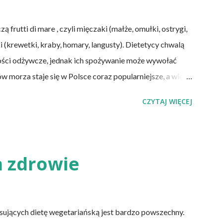
ą frutti di mare , czyli mięczaki (małże, omułki, ostrygi,
ki (krewetki, kraby, homary, langusty). Dietetycy chwalą
ści odżywcze, jednak ich spożywanie może wywołać
morza staje się w Polsce coraz popularniejsze, a więc i
yciu wzrasta. Większość zatruć wywołuje negatywne
CZYTAJ WIĘCEJ
ładu pokarmowego. Niektóre mogą być śmiertelne dla
0 proc. przypadków. Dlaczego tak się dzieje? Po
ieczyszczeniem środowiska życia tych stworzeń
obecne bakterie z rodzaju Salmonella lub Clostridium. Po
a zdrowie
atory — działają jak bardzo wydajny filtr wody. Można
ium, w którym dawno nie wymieniano wody ...
ujących dietę wegetariańską jest bardzo powszechny.