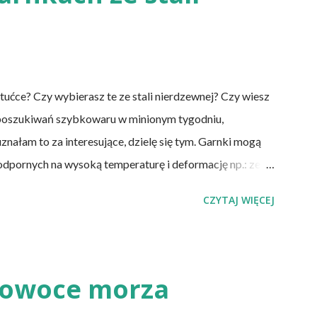
cji żołądka lub którym wycięto dolną część jelita
DS. Inni, w tym np. osoby chorujące na cukrzycę, a także
ztućce? Czy wybierasz te ze stali nierdzewnej? Czy wiesz
 poszukiwań szybkowaru w minionym tygodniu,
znałam to za interesujące, dzielę się tym. Garnki mogą
dpornych na wysoką temperaturę i deformację np.: ze
 zdobione), stopów aluminium, stopów miedzi, stali
CZYTAJ WIĘCEJ
ej symbol), żeliwa, szkła i ceramiki (w tym gliny).
i powinny być mądrze wybrane, ponieważ używając
y ze zdrowiem .
 owoce morza