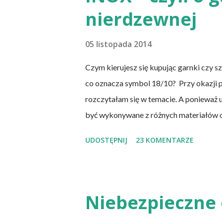
ich diety, osoby, które poddały się opera
nierdzewnej
cienkiego, a także osoby chorujące na AI
każ...
05 listopada 2014
Czym kierujesz się kupując garnki czy s
co oznacza symbol 18/10? Przy okazji
rozczytałam się w temacie. A ponieważ u
być wykonywane z różnych materiałów o
stali węglowej (najczęściej emaliowane i
UDOSTĘPNIJ
23 KOMENTARZE
nierdzewnej chromowo-niklowej (INOX to j
Niewątpliwie, naczynia do naszej kuchn
nieodpowiednich naczyń, łatwo o kłopot
Niebezpieczne