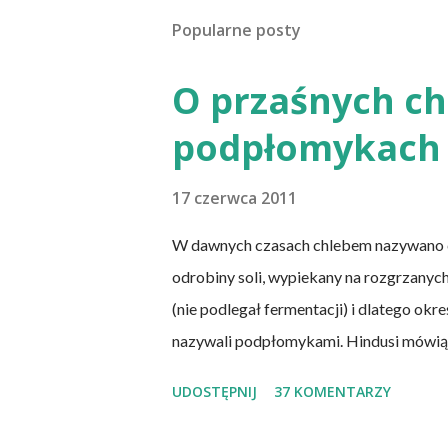
Popularne posty
O przaśnych chl
podpłomykach 
17 czerwca 2011
W dawnych czasach chlebem nazywano cie
odrobiny soli, wypiekany na rozgrzanych
(nie podlegał fermentacji) i dlatego okr
nazywali podpłomykami. Hindusi mówią o 
cienia wątpliwości rzec można, że chleb
UDOSTĘPNIJ
37 KOMENTARZY
dzisiejsze chleby. Nie było w nich przed
pieczywo jest zdrowe, w przeciwieństwi