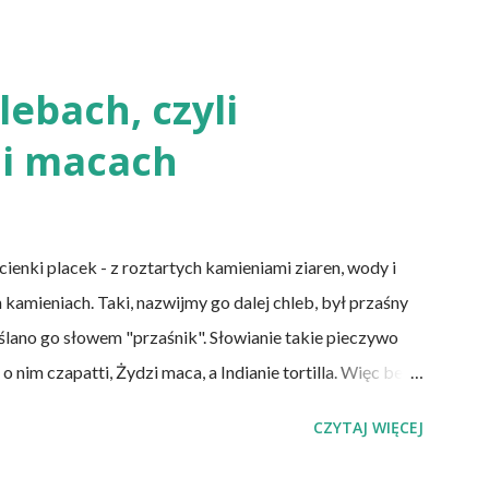
ebach, czyli
i macach
nki placek - z roztartych kamieniami ziaren, wody i
 kamieniach. Taki, nazwijmy go dalej chleb, był przaśny
eślano go słowem "przaśnik". Słowianie takie pieczywo
nim czapatti, Żydzi maca, a Indianie tortilla. Więc bez
y przeszłości posiadały zdecydowanie inną recepturę niż
CZYTAJ WIĘCEJ
e wszystkich ani drożdży, ani zakwasu. Świeże, przaśne
e do świeżego pieczywa na drożdżach czy zakwasie.