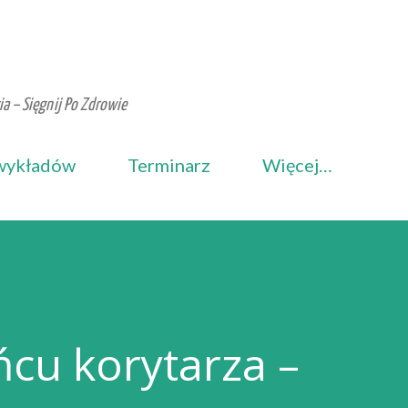
Przejdź do głównej zawartości
a – Sięgnij Po Zdrowie
wykładów
Terminarz
Więcej…
ńcu korytarza –