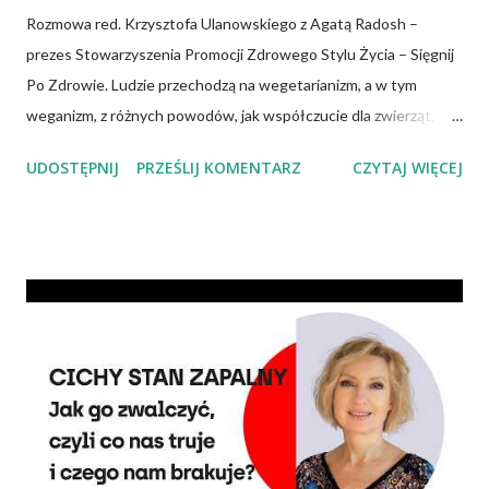
Rozmowa red. Krzysztofa Ulanowskiego z Agatą Radosh –
prezes Stowarzyszenia Promocji Zdrowego Stylu Życia – Sięgnij
Po Zdrowie. Ludzie przechodzą na wegetarianizm, a w tym
weganizm, z różnych powodów, jak współczucie dla zwierząt,
troska o klimat i środowisko czy zdrowie. No właśnie, zdrowie!
UDOSTĘPNIJ
PRZEŚLIJ KOMENTARZ
CZYTAJ WIĘCEJ
Wiadomo, że czerwone mięso zwiększa ryzyko nowotworów,
chorób serca, cukrzycy czy udaru mózgu, a przetworzone mięso
oznacza wyższe ryzyko zachorowania na raka. Czy jednak dieta
wegańska dostarczy organizmowi wszystkich niezbędnych
składników? Talerz, nie słupki Albo inaczej – czy przechodząc na
wegetarianizm, a zwłaszcza weganizm, trzeba się liczyć z tym, że
wszystkie składniki będzie się skrupulatnie sumowało w
słupkach? – Nie ma takiej potrzeby – uspokaja Agata Radosh,
prezes Stowarzyszenia Promocji Zdrowego Stylu Życia – Sięgnij
Po Zdrowie. – Choć owszem, gdy chcemy nauczyć się podstaw
komponowania diety wegańskiej, możemy spisywać to, co