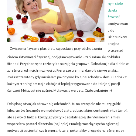
nym ciele
dzięki
fitness
”,
zmotywowan
a do
ukierunkow
anej na
Ćwiczenia fizyczne plus dieta są postawą przy odchudzaniu
pracę nad
ciałem aktywności fizycznej, podjęłam wyzwanie – zapisałam się do klubu
fitness! Przychodzę na razie tylko na zajęcia grupowe. Dobrałam je dla siebie w
zależności od moich możliwości. Pierwsze treningi dawały się we znaki…
Zwłaszcza wtedy gdy musiałam pokonywać kolejne schody w domu. Jednak z
każdym treningiem moje ciało jest lepiej przygotowane do kolejnej porcji
ćwiczeń. Mój zapał nie gaśnie. Motywacja wzrasta. Ciało pięknieje ;-)
Dziś piszę o tym jak zdrowo się odchudzić. Ja, na szczęście nie muszę gubić
kilogramów (no, może wymodelować ciało, gubiąc jakieś centymetry tu i tam ;-),
ale są wokół ludzie, którzy, gdyby tylko zostali lepiej doinformowani i mieli
wsparcie w postaci dietetyka (najlepiej z umiejętnością psychologicznej
motywacji pacjenta) czy trenera, łatwiej pokonaliby drogę do należnej masy