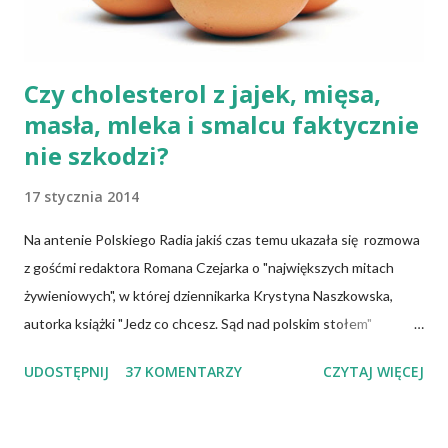
się do palców. Z kolei r...
Czy cholesterol z jajek, mięsa,
masła, mleka i smalcu faktycznie
nie szkodzi?
17 stycznia 2014
Na antenie Polskiego Radia jakiś czas temu ukazała się rozmowa
z gośćmi redaktora Romana Czejarka o "największych mitach
żywieniowych", w której dziennikarka Krystyna Naszkowska,
autorka książki "Jedz co chcesz. Sąd nad polskim stołem"
twierdzi, że wiedza specjalistów, osób mających ogromną wiedzę
UDOSTĘPNIJ
37 KOMENTARZY
CZYTAJ WIĘCEJ
na temat żywności, często nie przedostaje się do opinii
publicznej i dlatego społeczeństwo tkwi w stereotypach.
Uważa, że pogląd głoszący, iż cholesterol jest naszym