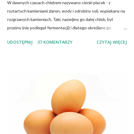
W dawnych czasach chlebem nazywano cienki placek - z
roztartych kamieniami ziaren, wody i odrobiny soli, wypiekany na
rozgrzanych kamieniach. Taki, nazwijmy go dalej chleb, był
przaśny (nie podlegał fermentacji) i dlatego określano go
słowem "przaśnik". Słowianie takie pieczywo nazywali
UDOSTĘPNIJ
37 KOMENTARZY
CZYTAJ WIĘCEJ
podpłomykami. Hindusi mówią o nim czapatti, Żydzi maca, a
Indianie tortilla. Więc bez cienia wątpliwości rzec można, że
chleby przeszłości posiadały zdecydowanie inną recepturę niż
dzisiejsze chleby. Nie było w nich przede wszystkich ani drożdży,
ani zakwasu. Świeże, przaśne pieczywo jest zdrowe, w
przeciwieństwie do świeżego pieczywa na drożdżach czy
zakwasie. Przaśne podpłomyki nie obciążają żołądka kwasem i
fermentacją. Dziś, wzorem naszych prapradziadów możemy także
spożywać przaśny, niekwaszony chleb. Najprostszy przepis na
podpłomyki to: wziąć mąkę, wodę i trochę soli. Z tych składników
zagnieść ciasto, dodając mąkę w takiej ilości, aby ciasto nie kleiło