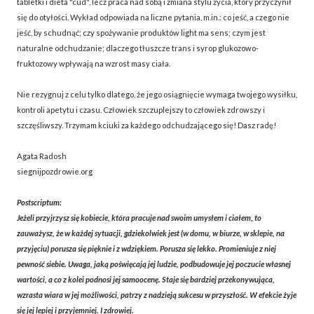
tabletki i dieta "cud", lecz praca nad sobą i zmiana stylu życia, który przyczynił
się do otyłości. Wykład odpowiada na liczne pytania, m.in.: co jeść, a czego nie
jeść, by schudnąć; czy spożywanie produktów light ma sens; czym jest
naturalne odchudzanie; dlaczego tłuszcze trans i syrop glukozowo-
fruktozowy wpływają na wzrost masy ciała.
Nie rezygnuj z celu tylko dlatego, że jego osiągnięcie wymaga twojego wysiłku,
kontroli apetytu i czasu. Człowiek szczuplejszy to człowiek zdrowszy i
szczęśliwszy. Trzymam kciuki za każdego odchudzającego się! Dasz radę!
Agata Radosh
siegnijpozdrowie.org
Postscriptum:
Jeżeli przyjrzysz się kobiecie, która pracuje nad swoim umysłem i ciałem, to
zauważysz, że w każdej sytuacji, gdziekolwiek jest (w domu, w biurze, w sklepie, na
przyjęciu) porusza się pięknie i z wdziękiem. Porusza się lekko. Promieniuje z niej
pewność siebie. Uwaga, jaką poświęcają jej ludzie, podbudowuje jej poczucie własnej
wartości, a co z kolei podnosi jej samoocenę. Staje się bardziej przekonywująca,
wzrasta wiara w jej możliwości, patrzy z nadzieją sukcesu w przyszłość. W efekcie żyje
się jej lepiej i przyjemniej. I zdrowiej.