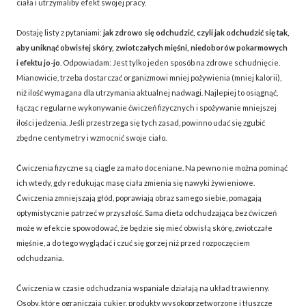
ciała i utrzymaliby efekt swojej pracy.
Dostaję listy z pytaniami:
jak zdrowo się odchudzić, czyli jak odchudzić się tak,
aby uniknąć obwisłej skóry, zwiotczałych mięśni, niedoborów pokarmowych
i efektu jo-jo
. Odpowiadam: Jest tylko jeden sposób na zdrowe schudnięcie.
Mianowicie, trzeba dostarczać organizmowi mniej pożywienia (mniej kalorii),
niż ilość wymagana dla utrzymania aktualnej nadwagi. Najlepiej to osiągnąć,
łącząc regularne wykonywanie ćwiczeń fizycznych i spożywanie mniejszej
ilości jedzenia. Jeśli przestrzega się tych zasad, powinno udać się zgubić
zbędne centymetry i wzmocnić swoje ciało.
Ćwiczenia fizyczne są ciągle za mało doceniane. Na pewno nie można pominąć
ich wtedy, gdy redukując masę ciała zmienia się nawyki żywieniowe.
Ćwiczenia zmniejszają głód, poprawiają obraz samego siebie, pomagają
optymistycznie patrzeć w przyszłość. Sama dieta odchudzająca bez ćwiczeń
może w efekcie spowodować, że będzie się mieć obwisłą skórę, zwiotczałe
mięśnie, a do tego wyglądać i czuć się gorzej niż przed rozpoczęciem
odchudzania.
Ćwiczenia w czasie odchudzania wspaniale działają na układ trawienny.
Osoby, które ograniczają cukier, produkty wysokoprzetworzone i tłuszcze