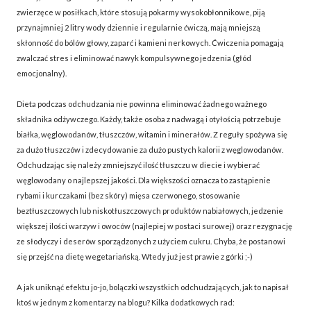
zwierzęce w posiłkach, które stosują pokarmy wysokobłonnikowe, piją
przynajmniej 2 litry wody dziennie i regularnie ćwiczą, mają mniejszą
skłonność do bólów głowy, zaparć i kamieni nerkowych. Ćwiczenia pomagają
zwalczać stres i eliminować nawyk kompulsywnego jedzenia (głód
emocjonalny).
Dieta podczas odchudzania nie powinna eliminować żadnego ważnego
składnika odżywczego. Każdy, także osoba z nadwagą i otyłością potrzebuje
białka, węglowodanów, tłuszczów, witamin i minerałów. Z reguły spożywa się
za dużo tłuszczów i zdecydowanie za dużo pustych kalorii z węglowodanów.
Odchudzając się należy zmniejszyć ilość tłuszczu w diecie i wybierać
węglowodany o najlepszej jakości. Dla większości oznacza to zastąpienie
rybami i kurczakami (bez skóry) mięsa czerwonego, stosowanie
beztłuszczowych lub niskotłuszczowych produktów nabiałowych, jedzenie
większej ilości warzyw i owoców (najlepiej w postaci surowej) oraz rezygnację
ze słodyczy i deserów sporządzonych z użyciem cukru. Chyba, że postanowi
się przejść na dietę wegetariańską. Wtedy już jest prawie z górki ;-)
A jak uniknąć efektu jo-jo, bolączki wszystkich odchudzających, jak to napisał
ktoś w jednym z komentarzy na blogu? Kilka dodatkowych rad: