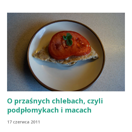
B12 występuje dość powszechnie na całym świecie. W grupie
osób narażonych na jej niedobór znajdują się miedzy innymi
weganie (ludzie, którzy nie spożywają mięsa i produktów
pochodzenia zwierzęcego), laktoowowegetarianie (osoby, które
nie spożywają produktów mięsnych, ale włączają do diety
produkty pochodzenia zwierzęcego, takie jak mleko, przetwory
mleczne i jajka), osoby po 50 roku życia, niezależnie od ich diety,
osoby, które poddały się operacji żołądka lub którym wycięto
dolną część jelita cienkiego, a także osoby chorujące na AIDS.
Inni, w tym np. osoby chorujące na cukrzycę, a także każ...
O przaśnych chlebach, czyli
podpłomykach i macach
17 czerwca 2011