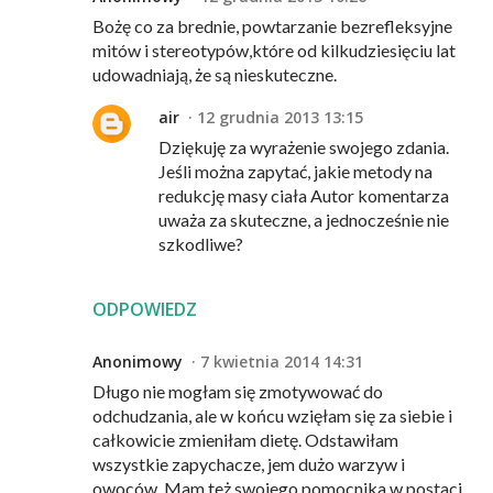
Bożę co za brednie, powtarzanie bezrefleksyjne
mitów i stereotypów,które od kilkudziesięciu lat
udowadniają, że są nieskuteczne.
air
12 grudnia 2013 13:15
Dziękuję za wyrażenie swojego zdania.
Jeśli można zapytać, jakie metody na
redukcję masy ciała Autor komentarza
uważa za skuteczne, a jednocześnie nie
szkodliwe?
ODPOWIEDZ
Anonimowy
7 kwietnia 2014 14:31
Długo nie mogłam się zmotywować do
odchudzania, ale w końcu wzięłam się za siebie i
całkowicie zmieniłam dietę. Odstawiłam
wszystkie zapychacze, jem dużo warzyw i
owoców. Mam też swojego pomocnika w postaci