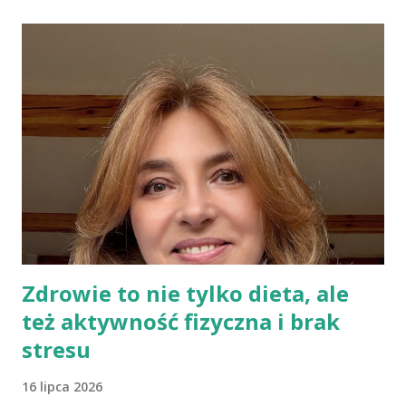
potwornym wrogiem jest największym oszustwem, a jaja
możemy jeść w dowolnej ilości, bo są zupełnie nieszkodliwe.
Wiele podobnych w treści informacji znajduje się także w
Internecie. Można spotkać nawet specjalistów, którzy mają
kompletnie odmienne spojrzenie na ten sam problem. To budzi
niepewność i brak zaufania do instytucji służby zdrowia, bowiem
społeczeństwo oczekuje konkretnych, jednolitych zaleceń.
Trzeba pamiętać, że każdego roku towarzystwa naukowe czy
grupy robocze z różnych dziedzin publikują...
Zdrowie to nie tylko dieta, ale
też aktywność fizyczna i brak
stresu
16 lipca 2026