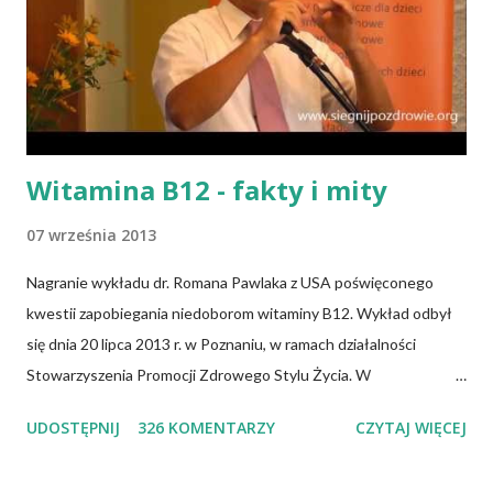
r
z
Witamina B12 - fakty i mity
07 września 2013
Nagranie wykładu dr. Romana Pawlaka z USA poświęconego
kwestii zapobiegania niedoborom witaminy B12. Wykład odbył
się dnia 20 lipca 2013 r. w Poznaniu, w ramach działalności
Stowarzyszenia Promocji Zdrowego Stylu Życia. W
zdecydowanej większości przypadków okazuje się, że wiedza jaką
UDOSTĘPNIJ
326 KOMENTARZY
CZYTAJ WIĘCEJ
posiadamy odnośnie witaminy B12 w świetle aktualnych
doniesień naukowych jest nieprawdziwa. Niedobór witaminy