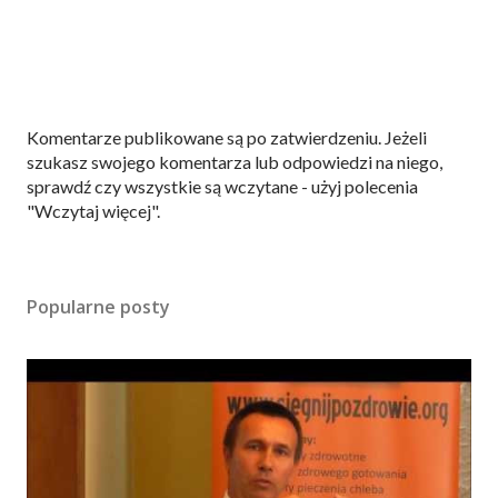
P
Komentarze publikowane są po zatwierdzeniu. Jeżeli
r
szukasz swojego komentarza lub odpowiedzi na niego,
z
sprawdź czy wszystkie są wczytane - użyj polecenia
e
"Wczytaj więcej".
ś
l
i
Popularne posty
j
k
o
m
e
n
t
a