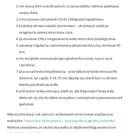
nie stosuj diet restrykcyjnych, uczyń produkty roślinne podstawą
swojej diety,
zrzucaj masę ciała powoli, 0,5 do 1 kilograma tygodniowo,
kształtuj zdrowe nawyki żywieniowe – utrzymaj je nadal po
osiągnięciu zamierzonej masy ciała,
pij minimum 2 litry niegazowanej wody mineralnej każdego dnia,
uprawiaj regularną i umiarkowaną aktywność fizyczną, minimum 30
min,
nie myl głodu emocjonalnego z głodem fizycznym; naucz się je
rozróżniać,
pracuj nad wstrzemięźliwością – jedz tylko trzy konkretne posiłki
dziennie, np. o godz. 9, 14, 19; nie objadaj się nawet tym co zdrowe;
między posiłkami pij wodę,
jeśli jesteś osobą wierzącą, módl się, aby Bóg wsparł twoją wolę,
obdarzył cię siłą do odpierania pokus i umiejętnością panowania nad
apetytem.
Więcej informacji, rad, zaleceń i wskazówek na ten temat znajdziesz w
wykładzie
"Naturalne odchudzanie – twój sposób na zgrabną sylwetkę"
.
Wykład uświadamia, że skuteczna walka ze zbędnymi kilogramami to nie