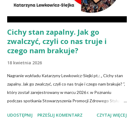
spożywamy, w jakich ilościach, jaką ma to wartość od...
Cichy stan zapalny. Jak go
zwalczyć, czyli co nas truje i
czego nam brakuje?
18 kwietnia 2026
Nagranie wykładu Katarzyny Lewkowicz-Siejki pt.: „ Cichy stan
zapalny. Jak go zwalczyć, czyli co nas truje i czego nam brakuje? ”,
który został zarejestrowany w marcu 2026 r. w Poznaniu
podczas spotkania Stowarzyszenia Promocji Zdrowego Stylu
Życia – Sięgnij Po Zdrowie. Katarzyna Lewkowicz-Siejka –
UDOSTĘPNIJ
PRZEŚLIJ KOMENTARZ
CZYTAJ WIĘCEJ
dziennikarka, publicystka, promotorka zdrowego stylu życia,
autorka artykułów o tematyce zdrowotnej i społecznej,