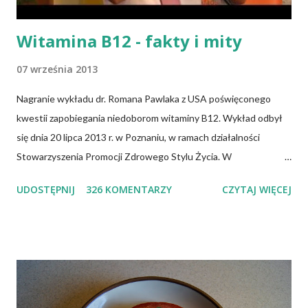
Witamina B12 - fakty i mity
07 września 2013
Nagranie wykładu dr. Romana Pawlaka z USA poświęconego
kwestii zapobiegania niedoborom witaminy B12. Wykład odbył
się dnia 20 lipca 2013 r. w Poznaniu, w ramach działalności
Stowarzyszenia Promocji Zdrowego Stylu Życia. W
zdecydowanej większości przypadków okazuje się, że wiedza jaką
UDOSTĘPNIJ
326 KOMENTARZY
CZYTAJ WIĘCEJ
posiadamy odnośnie witaminy B12 w świetle aktualnych
doniesień naukowych jest nieprawdziwa. Niedobór witaminy
B12 występuje dość powszechnie na całym świecie. W grupie
osób narażonych na jej niedobór znajdują się miedzy innymi
weganie (ludzie, którzy nie spożywają mięsa i produktów
pochodzenia zwierzęcego), laktoowowegetarianie (osoby, które