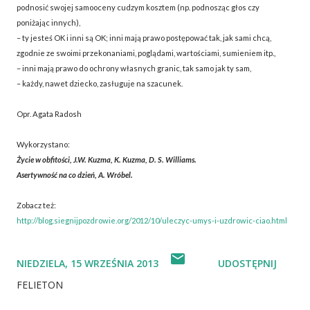
podnosić swojej samooceny cudzym kosztem (np. podnosząc głos czy
poniżając innych),
– ty jesteś OK i inni są OK; inni mają prawo postępować tak, jak sami chcą,
zgodnie ze swoimi przekonaniami, poglądami, wartościami, sumieniem itp.,
– inni mają prawo do ochrony własnych granic, tak samo jak ty sam,
– każdy, nawet dziecko, zasługuje na szacunek.
Opr. Agata Radosh
Wykorzystano:
Życie w obfitości, J.W. Kuzma, K. Kuzma, D. S. Williams.
Asertywność na co dzień, A. Wróbel.
Zobacz też:
http://blog.siegnijpozdrowie.org/2012/10/uleczyc-umys-i-uzdrowic-ciao.html
NIEDZIELA, 15 WRZEŚNIA 2013
UDOSTĘPNIJ
FELIETON