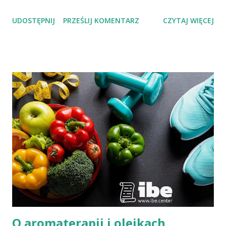
Życia – Sięgnij Po Zdrowie. Katarzyna Lewkowicz-Siejka –
UDOSTĘPNIJ
PRZEŚLIJ KOMENTARZ
CZYTAJ WIĘCEJ
dziennikarka, publicystka, promotorka zdrowego stylu życia,
autorka artykułów o tematyce zdrowotnej i społecznej,
redaktorka miesięcznika "Znaki Czasu".
O aromaterapii i olejkach