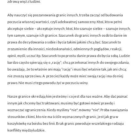
zdrową więź z ludźmi.
Aby nauczyć się poszanowania granic innych, trzeba zacząć od budowania
poczucia własnej wartości, czyli adekwatnej samooceny. Ktoś, kto w pełni
akceptuje siebie – akceptuje innych; ktoś, kto szanuje siebie – szanuje innych,
tym samym, szanuje ich granice. Szacunek do granic innych osób to danie im
prawa do decydowania o sobie i bycia takimi jakimi chcą być. Szacunek to
zrozumienie dla inności, niedoskonałości, odmiennych poglądów, reakcji,
opinii, myśli, uczuć itp. Szacunek to po prostu danie prawa do bycia sobą. Ludzie
bardzo często spierają się o „rację”; chcą przekonać innych do swojego zdania,
bo uważają , że to właśnie oni mają ”rację” i musi być właśnie tak, jak oni chcą;
nie znoszą sprzeciwu. A przecież każdy może mieć swoją rację i ma do niej
prawo. Nie musi z tego powodu żyć w poczuciu winy.
Nasze granice określają kim jesteśmy i co jest dla nas ważne. Aby dać poznać
innym jak chcemy być traktowani, musimy być gotowi mówić prawdę i
wyznaczać ograniczenia. Kiedy myślimy "nie", mówmy "nie". Próba nawiązania
stosunków z kimś, kto nie ma ściśle wyznaczonych granic, jest jak gra w
koszykówkę na boisku bez linii. Brak granic powoduje wszelakiego rodzaju
konflikty międzyludzkie.