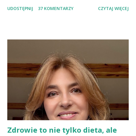
słowem "przaśnik". Słowianie takie pieczywo nazywali
UDOSTĘPNIJ
37 KOMENTARZY
CZYTAJ WIĘCEJ
podpłomykami. Hindusi mówią o nim czapatti, Żydzi maca, a
Indianie tortilla. Więc bez cienia wątpliwości rzec można, że
chleby przeszłości posiadały zdecydowanie inną recepturę niż
dzisiejsze chleby. Nie było w nich przede wszystkich ani drożdży,
ani zakwasu. Świeże, przaśne pieczywo jest zdrowe, w
przeciwieństwie do świeżego pieczywa na drożdżach czy
zakwasie. Przaśne podpłomyki nie obciążają żołądka kwasem i
fermentacją. Dziś, wzorem naszych prapradziadów możemy także
spożywać przaśny, niekwaszony chleb. Najprostszy przepis na
podpłomyki to: wziąć mąkę, wodę i trochę soli. Z tych składników
zagnieść ciasto, dodając mąkę w takiej ilości, aby ciasto nie kleiło
się do palców. Z kolei r...
Zdrowie to nie tylko dieta, ale