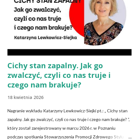
słupkach? – Nie ma takiej potrzeby – uspokaja Agata Radosh,
prezes Stowarzyszenia Promocji Zdrowego Stylu Życia – Sięgnij
Po Zdrowie. – Choć owszem, gdy chcemy nauczyć się podstaw
komponowania diety wegańskiej, możemy spisywać to, co
spożywamy, w jakich ilościach, jaką ma to wartość od...
Cichy stan zapalny. Jak go
zwalczyć, czyli co nas truje i
czego nam brakuje?
18 kwietnia 2026
Nagranie wykładu Katarzyny Lewkowicz-Siejki pt.: „ Cichy stan
zapalny. Jak go zwalczyć, czyli co nas truje i czego nam brakuje? ”,
który został zarejestrowany w marcu 2026 r. w Poznaniu
podczas spotkania Stowarzyszenia Promocji Zdrowego Stylu