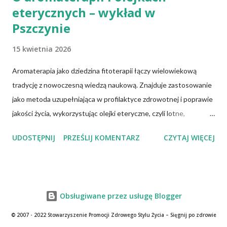
eterycznych – wykład w
Pszczynie
15 kwietnia 2026
Aromaterapia jako dziedzina fitoterapii łączy wielowiekową
tradycję z nowoczesną wiedzą naukową. Znajduje zastosowanie
jako metoda uzupełniająca w profilaktyce zdrowotnej i poprawie
jakości życia, wykorzystując olejki eteryczne, czyli lotne,
biologicznie czynne związki chemiczne pozyskiwane z różnych
UDOSTĘPNIJ
PRZEŚLIJ KOMENTARZ
CZYTAJ WIĘCEJ
części roślin. Olejki te wykazują określone właściwości
farmakologiczne. Kluczowe znaczenie ma właściwy ich dobór,
jakość chemiczna oraz bezpieczne formy stosowania. Podczas
prelekcji omówione zostaną m.in. następujące zagadnienia: czym
Obsługiwane przez usługę Blogger
jest aromaterapia i na jakich zasadach się opiera, ​jaka jest historia
aromaterapii, jak wpływają olejki eteryczne na ciało i umysł, jak
© 2007 - 2022 Stowarzyszenie Promocji Zdrowego Stylu Życia – Sięgnij po zdrowie
bezpiecznie i świadomie stosować olejki w codziennym życiu.