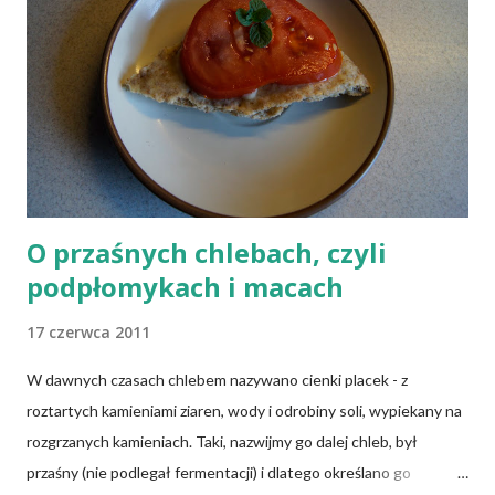
nie spożywają produktów mięsnych, ale włączają do diety
produkty pochodzenia zwierzęcego, takie jak mleko, przetwory
mleczne i jajka), osoby po 50 roku życia, niezależnie od ich diety,
osoby, które poddały się operacji żołądka lub którym wycięto
dolną część jelita cienkiego, a także osoby chorujące na AIDS.
Inni, w tym np. osoby chorujące na cukrzycę, a także każ...
O przaśnych chlebach, czyli
podpłomykach i macach
17 czerwca 2011
W dawnych czasach chlebem nazywano cienki placek - z
roztartych kamieniami ziaren, wody i odrobiny soli, wypiekany na
rozgrzanych kamieniach. Taki, nazwijmy go dalej chleb, był
przaśny (nie podlegał fermentacji) i dlatego określano go