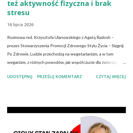
też aktywność fizyczna i brak
stresu
16 lipca 2026
Rozmowa red. Krzysztofa Ulanowskiego z Agatą Radosh –
prezes Stowarzyszenia Promocji Zdrowego Stylu Życia – Sięgnij
Po Zdrowie. Ludzie przechodzą na wegetarianizm, a w tym
weganizm, z różnych powodów, jak współczucie dla zwierząt,
troska o klimat i środowisko czy zdrowie. No właśnie, zdrowie!
UDOSTĘPNIJ
PRZEŚLIJ KOMENTARZ
CZYTAJ WIĘCEJ
Wiadomo, że czerwone mięso zwiększa ryzyko nowotworów,
chorób serca, cukrzycy czy udaru mózgu, a przetworzone mięso
oznacza wyższe ryzyko zachorowania na raka. Czy jednak dieta
wegańska dostarczy organizmowi wszystkich niezbędnych
składników? Talerz, nie słupki Albo inaczej – czy przechodząc na
wegetarianizm, a zwłaszcza weganizm, trzeba się liczyć z tym, że
wszystkie składniki będzie się skrupulatnie sumowało w