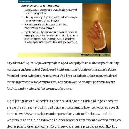
Czy zdarza ci się, że nie powstrzymujesz się od wtargnięcia na cudze terytorium? Czy
naruszasz cudze granice? Często osoby, które naruszają cudze granice, mają dobre
intencje i nie są świadome, że posuwają się o krok za daleko. Dlatego pozwalają też
innym ingerować w swoje terytorium. Aby zachować na dobrym poziomie więzi z
ludźmi, musimy wiedzieć jak wyznaczać granice.
Co to jest granica? To środek, za pomocą którego nie raniąc nikogo, chronimy
siebie przed innymi ludźmi, usiłującymi nas zranić, albo w jakikolwiek sposób
kontrolować. Wyznaczając granice pozwalamy zatem nie dopuszczać do
wnętrza tego co złe, negatywne i niepożądane oraz zatrzymać wewnątrz to, co
dobre, pozytywne i pomocne. Kora drzewa chroni je przed chorobą. Skórka z