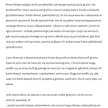
Pismo Święte podaje wiele przykładów zdrowego wyznaczania granic. Na
przykład Pan Jezus wyznaczał granice nawet swojej matce, kiedy usiłowała
go zdominować i kontrolować, powiedział jej, że nie ma prawa mu rozkazywać w
pewnych sprawach. Kiedy apostoł Piotr starał się pokierować postępowaniem
swojego Mistrza, Jezus odpowiedział: „Idź precz ode mnie szatanie, jesteś mi
zgorszeniem”. Jednak pomimo tego, tak wielu chrześcijan czuje się winnych,
gdy wyznaczają psychologiczne granice albo bronią się przed aktem, gdy ktoś
stosuje wobec nich przemoc, poniża, próbuje ich wykorzystać lub w jakikolwiek
sposób zranić.
Czas skończyć z dawaniem prawa innym do przekraczania własnych granic.
Zawsze jest czas, by nauczyć się wyznaczania granic. Chrześcijanie mogą
modlić się, prosząc by Bóg pomógł im nauczyć się reagować, gdy ktoś usiłuje ich
kontrolować, manipulować, szantażować, zastraszać. Mogą też modlić się, aby
sami nie kontrolowali innych za pomocą gniewu, zazdrości, złych nastrojów czy
lęków.
Jeśli stwierdzisz, że zdarza ci się naruszać cudze granice i zechcesz to
zmienić, pamiętaj, że:
– jesteś wartościowym człowiekiem i nie musisz tego nikomu udowadniać ani