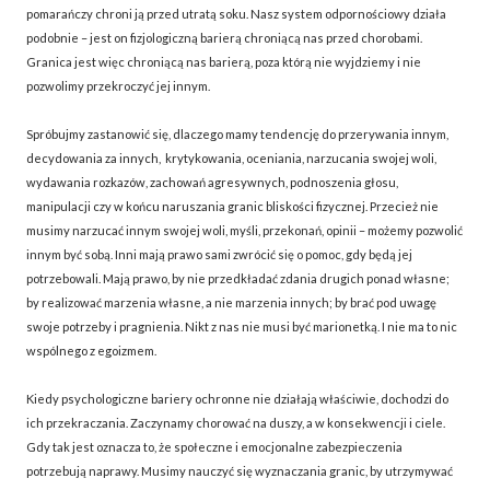
pomarańczy chroni ją przed utratą soku. Nasz system odpornościowy działa
podobnie – jest on fizjologiczną barierą chroniącą nas przed chorobami.
Granica jest więc chroniącą nas barierą, poza którą nie wyjdziemy i nie
pozwolimy przekroczyć jej innym.
Spróbujmy zastanowić się, dlaczego mamy tendencję do przerywania innym,
decydowania za innych, krytykowania, oceniania, narzucania swojej woli,
wydawania rozkazów, zachowań agresywnych, podnoszenia głosu,
manipulacji czy w końcu naruszania granic bliskości fizycznej. Przecież nie
musimy narzucać innym swojej woli, myśli, przekonań, opinii – możemy pozwolić
innym być sobą. Inni mają prawo sami zwrócić się o pomoc, gdy będą jej
potrzebowali. Mają prawo, by nie przedkładać zdania drugich ponad własne;
by realizować marzenia własne, a nie marzenia innych; by brać pod uwagę
swoje potrzeby i pragnienia. Nikt z nas nie musi być marionetką. I nie ma to nic
wspólnego z egoizmem.
Kiedy psychologiczne bariery ochronne nie działają właściwie, dochodzi do
ich przekraczania. Zaczynamy chorować na duszy, a w konsekwencji i ciele.
Gdy tak jest oznacza to, że społeczne i emocjonalne zabezpieczenia
potrzebują naprawy. Musimy nauczyć się wyznaczania granic, by utrzymywać