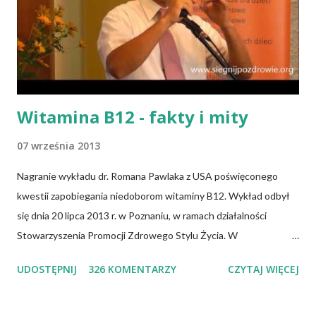
z
Witamina B12 - fakty i mity
07 września 2013
Nagranie wykładu dr. Romana Pawlaka z USA poświęconego
kwestii zapobiegania niedoborom witaminy B12. Wykład odbył
się dnia 20 lipca 2013 r. w Poznaniu, w ramach działalności
Stowarzyszenia Promocji Zdrowego Stylu Życia. W
zdecydowanej większości przypadków okazuje się, że wiedza jaką
UDOSTĘPNIJ
326 KOMENTARZY
CZYTAJ WIĘCEJ
posiadamy odnośnie witaminy B12 w świetle aktualnych
doniesień naukowych jest nieprawdziwa. Niedobór witaminy
B12 występuje dość powszechnie na całym świecie. W grupie