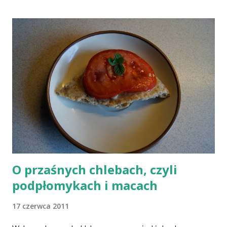
osób narażonych na jej niedobór znajdują się miedzy innymi
weganie (ludzie, którzy nie spożywają mięsa i produktów
pochodzenia zwierzęcego), laktoowowegetarianie (osoby, które
nie spożywają produktów mięsnych, ale włączają do diety
produkty pochodzenia zwierzęcego, takie jak mleko, przetwory
mleczne i jajka), osoby po 50 roku życia, niezależnie od ich diety,
osoby, które poddały się operacji żołądka lub którym wycięto
dolną część jelita cienkiego, a także osoby chorujące na AIDS.
Inni, w tym np. osoby chorujące na cukrzycę, a także każ...
O przaśnych chlebach, czyli
podpłomykach i macach
17 czerwca 2011