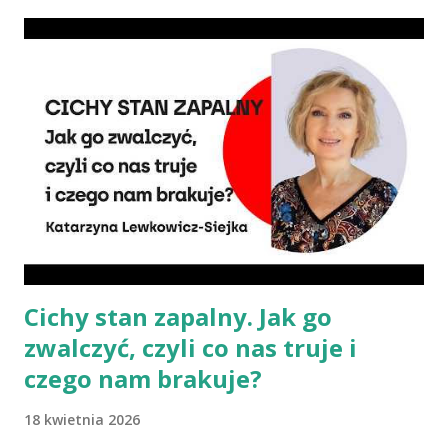
wegańska dostarczy organizmowi wszystkich niezbędnych
składników? Talerz, nie słupki Albo inaczej – czy przechodząc na
wegetarianizm, a zwłaszcza weganizm, trzeba się liczyć z tym, że
wszystkie składniki będzie się skrupulatnie sumowało w
słupkach? – Nie ma takiej potrzeby – uspokaja Agata Radosh,
prezes Stowarzyszenia Promocji Zdrowego Stylu Życia – Sięgnij
Po Zdrowie. – Choć owszem, gdy chcemy nauczyć się podstaw
komponowania diety wegańskiej, możemy spisywać to, co
spożywamy, w jakich ilościach, jaką ma to wartość od...
Cichy stan zapalny. Jak go
zwalczyć, czyli co nas truje i
czego nam brakuje?
18 kwietnia 2026