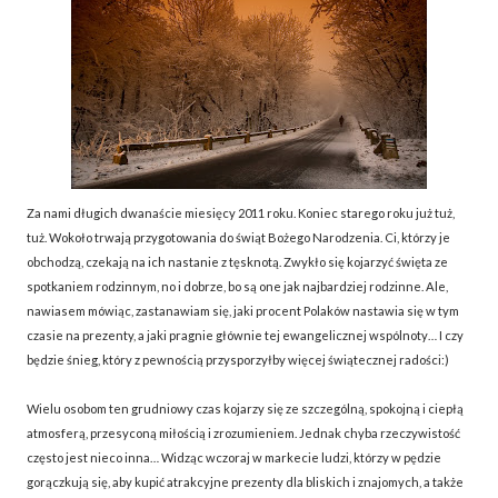
Za nami długich dwanaście miesięcy 2011 roku. Koniec starego roku już tuż,
tuż. Wokoło trwają przygotowania do świąt Bożego Narodzenia. Ci, którzy je
obchodzą, czekają na ich nastanie z tęsknotą. Zwykło się kojarzyć święta ze
spotkaniem rodzinnym, no i dobrze, bo są one jak najbardziej rodzinne. Ale,
nawiasem mówiąc, zastanawiam się, jaki procent Polaków nastawia się w tym
czasie na prezenty, a jaki pragnie głównie tej ewangelicznej wspólnoty… I czy
będzie śnieg, który z pewnością przysporzyłby więcej świątecznej radości:)
Wielu osobom ten grudniowy czas kojarzy się ze szczególną, spokojną i ciepłą
atmosferą, przesyconą miłością i zrozumieniem. Jednak chyba rzeczywistość
często jest nieco inna… Widząc wczoraj w markecie ludzi, którzy w pędzie
gorączkują się, aby kupić atrakcyjne prezenty dla bliskich i znajomych, a także