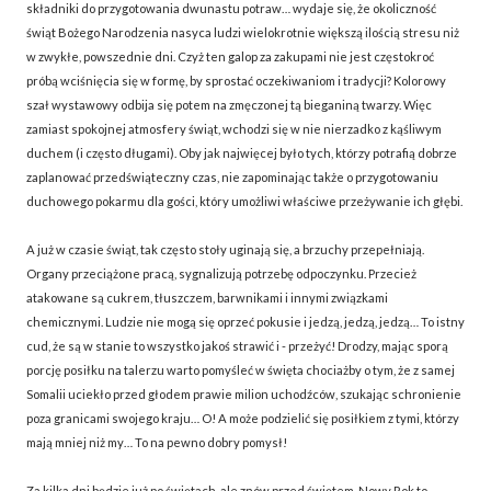
składniki do przygotowania dwunastu potraw… wydaje się, że okoliczność
świąt Bożego Narodzenia nasyca ludzi wielokrotnie większą ilością stresu niż
w zwykłe, powszednie dni. Czyż ten galop za zakupami nie jest częstokroć
próbą wciśnięcia się w formę, by sprostać oczekiwaniom i tradycji? Kolorowy
szał wystawowy odbija się potem na zmęczonej tą bieganiną twarzy. Więc
zamiast spokojnej atmosfery świąt, wchodzi się w nie nierzadko z kąśliwym
duchem (i często długami). Oby jak najwięcej było tych, którzy potrafią dobrze
zaplanować przedświąteczny czas, nie zapominając także o przygotowaniu
duchowego pokarmu dla gości, który umożliwi właściwe przeżywanie ich głębi.
A już w czasie świąt, tak często stoły uginają się, a brzuchy przepełniają.
Organy przeciążone pracą, sygnalizują potrzebę odpoczynku. Przecież
atakowane są cukrem, tłuszczem, barwnikami i innymi związkami
chemicznymi. Ludzie nie mogą się oprzeć pokusie i jedzą, jedzą, jedzą… To istny
cud, że są w stanie to wszystko jakoś strawić i - przeżyć! Drodzy, mając sporą
porcję posiłku na talerzu warto pomyśleć w święta chociażby o tym, że z samej
Somalii uciekło przed głodem prawie milion uchodźców, szukając schronienie
poza granicami swojego kraju… O! A może podzielić się posiłkiem z tymi, którzy
mają mniej niż my… To na pewno dobry pomysł!
Za kilka dni będzie już po świętach, ale znów przed świętem. Nowy Rok to