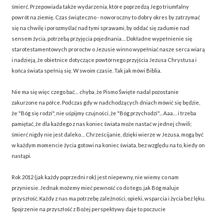
śmierć. Przepowiada także wydarzenia, które poprzedzą Jego triumfalny
powrót na ziemię. Czas świąteczno - noworoczny to dobry okres by zatrzymać
się na chwilę i porozmyślać nad tymi sprawami, by oddać się zadumie nad
sensem życia, potrzebą przyjęcia pojednania… Dokładne wypełnienie się
starotestamentowych proroctw o Jezusie winno wypełniać nasze serca wiarą
i nadzieją, że obietnice dotyczące powtórnego przyjścia Jezusa Chrystusa i
końca świata spełnią się. W swoim czasie. Tak jak mówi Biblia.
Nie ma się więc czego bać… chyba, że Pismo Święte nadal pozostanie
zakurzone na półce. Podczas gdy w nadchodzących dniach mówić się będzie,
że "Bóg się rodzi", nie uśpijmy czujności, że "Bóg przychodzi"... Aaa… i trzeba
pamiętać, że dla każdego z nas koniec świata może nastać w jednej chwili;
śmierć nigdy nie jest daleko… Chrześcijanie, dzięki wierze w Jezusa, mogą być
w każdym momencie życia gotowi na koniec świata, bez względu na to, kiedy on
nastąpi.
Rok 2012 (jak każdy poprzedni rok) jest niepewny, nie wiemy co nam
przyniesie. Jednak możemy mieć pewność co do tego, jak Bóg maluje
przyszłość. Każdy z nas ma potrzebę zależności, opieki, wsparcia i życia bez lęku.
Spojrzenie na przyszłość z Bożej perspektywy daje to poczucie