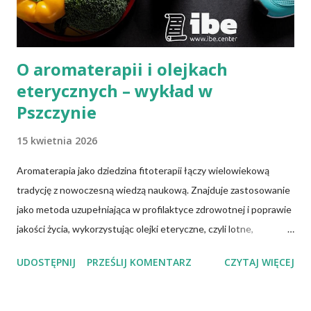
O aromaterapii i olejkach
eterycznych – wykład w
Pszczynie
15 kwietnia 2026
Aromaterapia jako dziedzina fitoterapii łączy wielowiekową
tradycję z nowoczesną wiedzą naukową. Znajduje zastosowanie
jako metoda uzupełniająca w profilaktyce zdrowotnej i poprawie
jakości życia, wykorzystując olejki eteryczne, czyli lotne,
biologicznie czynne związki chemiczne pozyskiwane z różnych
UDOSTĘPNIJ
PRZEŚLIJ KOMENTARZ
CZYTAJ WIĘCEJ
części roślin. Olejki te wykazują określone właściwości
farmakologiczne. Kluczowe znaczenie ma właściwy ich dobór,
jakość chemiczna oraz bezpieczne formy stosowania. Podczas