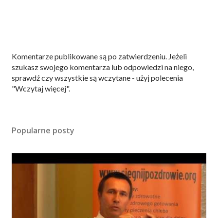
P
Komentarze publikowane są po zatwierdzeniu. Jeżeli
r
szukasz swojego komentarza lub odpowiedzi na niego,
z
sprawdź czy wszystkie są wczytane - użyj polecenia
e
"Wczytaj więcej".
ś
l
i
Popularne posty
j
k
o
m
e
n
t
a
r