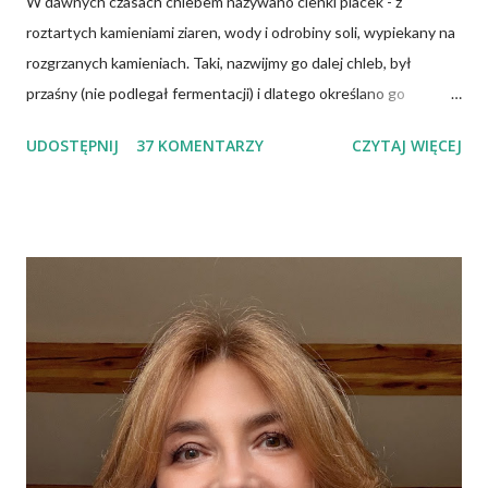
W dawnych czasach chlebem nazywano cienki placek - z
roztartych kamieniami ziaren, wody i odrobiny soli, wypiekany na
rozgrzanych kamieniach. Taki, nazwijmy go dalej chleb, był
przaśny (nie podlegał fermentacji) i dlatego określano go
słowem "przaśnik". Słowianie takie pieczywo nazywali
UDOSTĘPNIJ
37 KOMENTARZY
CZYTAJ WIĘCEJ
podpłomykami. Hindusi mówią o nim czapatti, Żydzi maca, a
Indianie tortilla. Więc bez cienia wątpliwości rzec można, że
chleby przeszłości posiadały zdecydowanie inną recepturę niż
dzisiejsze chleby. Nie było w nich przede wszystkich ani drożdży,
ani zakwasu. Świeże, przaśne pieczywo jest zdrowe, w
przeciwieństwie do świeżego pieczywa na drożdżach czy
zakwasie. Przaśne podpłomyki nie obciążają żołądka kwasem i
fermentacją. Dziś, wzorem naszych prapradziadów możemy także
spożywać przaśny, niekwaszony chleb. Najprostszy przepis na
podpłomyki to: wziąć mąkę, wodę i trochę soli. Z tych składników
zagnieść ciasto, dodając mąkę w takiej ilości, aby ciasto nie kleiło