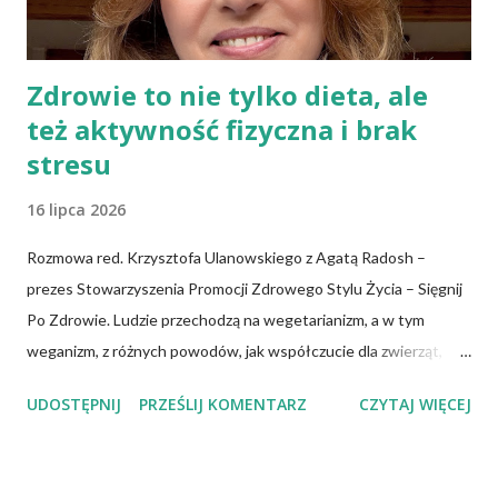
się do palców. Z kolei r...
Zdrowie to nie tylko dieta, ale
też aktywność fizyczna i brak
stresu
16 lipca 2026
Rozmowa red. Krzysztofa Ulanowskiego z Agatą Radosh –
prezes Stowarzyszenia Promocji Zdrowego Stylu Życia – Sięgnij
Po Zdrowie. Ludzie przechodzą na wegetarianizm, a w tym
weganizm, z różnych powodów, jak współczucie dla zwierząt,
troska o klimat i środowisko czy zdrowie. No właśnie, zdrowie!
UDOSTĘPNIJ
PRZEŚLIJ KOMENTARZ
CZYTAJ WIĘCEJ
Wiadomo, że czerwone mięso zwiększa ryzyko nowotworów,
chorób serca, cukrzycy czy udaru mózgu, a przetworzone mięso
oznacza wyższe ryzyko zachorowania na raka. Czy jednak dieta