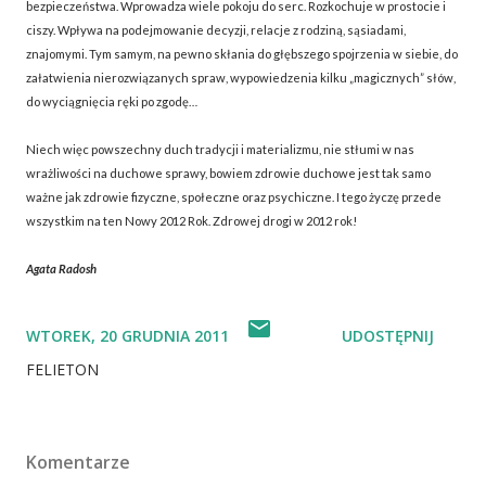
bezpieczeństwa. Wprowadza wiele pokoju do serc. Rozkochuje w prostocie i
ciszy. Wpływa na podejmowanie decyzji, relacje z rodziną, sąsiadami,
znajomymi. Tym samym, na pewno skłania do głębszego spojrzenia w siebie, do
załatwienia nierozwiązanych spraw, wypowiedzenia kilku „magicznych” słów,
do wyciągnięcia ręki po zgodę…
Niech więc powszechny duch tradycji i materializmu, nie stłumi w nas
wrażliwości na duchowe sprawy, bowiem zdrowie duchowe jest tak samo
ważne jak zdrowie fizyczne, społeczne oraz psychiczne. I tego życzę przede
wszystkim na ten Nowy 2012 Rok. Zdrowej drogi w 2012 rok!
Agata Radosh
WTOREK, 20 GRUDNIA 2011
UDOSTĘPNIJ
FELIETON
Komentarze