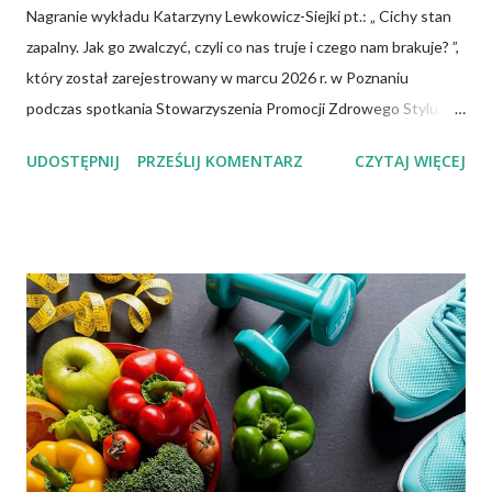
Nagranie wykładu Katarzyny Lewkowicz-Siejki pt.: „ Cichy stan
zapalny. Jak go zwalczyć, czyli co nas truje i czego nam brakuje? ”,
który został zarejestrowany w marcu 2026 r. w Poznaniu
podczas spotkania Stowarzyszenia Promocji Zdrowego Stylu
Życia – Sięgnij Po Zdrowie. Katarzyna Lewkowicz-Siejka –
UDOSTĘPNIJ
PRZEŚLIJ KOMENTARZ
CZYTAJ WIĘCEJ
dziennikarka, publicystka, promotorka zdrowego stylu życia,
autorka artykułów o tematyce zdrowotnej i społecznej,
redaktorka miesięcznika "Znaki Czasu".