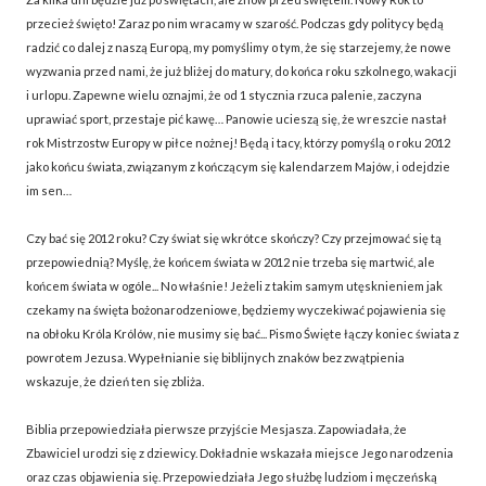
przecież święto! Zaraz po nim wracamy w szarość. Podczas gdy politycy będą
radzić co dalej z naszą Europą, my pomyślimy o tym, że się starzejemy, że nowe
wyzwania przed nami, że już bliżej do matury, do końca roku szkolnego, wakacji
i urlopu. Zapewne wielu oznajmi, że od 1 stycznia rzuca palenie, zaczyna
uprawiać sport, przestaje pić kawę… Panowie ucieszą się, że wreszcie nastał
rok Mistrzostw Europy w piłce nożnej! Będą i tacy, którzy pomyślą o roku 2012
jako końcu świata, związanym z kończącym się kalendarzem Majów, i odejdzie
im sen…
Czy bać się 2012 roku? Czy świat się wkrótce skończy? Czy przejmować się tą
przepowiednią? Myślę, że końcem świata w 2012 nie trzeba się martwić, ale
końcem świata w ogóle... No właśnie! Jeżeli z takim samym utęsknieniem jak
czekamy na święta bożonarodzeniowe, będziemy wyczekiwać pojawienia się
na obłoku Króla Królów, nie musimy się bać... Pismo Święte łączy koniec świata z
powrotem Jezusa. Wypełnianie się biblijnych znaków bez zwątpienia
wskazuje, że dzień ten się zbliża.
Biblia przepowiedziała pierwsze przyjście Mesjasza. Zapowiadała, że
Zbawiciel urodzi się z dziewicy. Dokładnie wskazała miejsce Jego narodzenia
oraz czas objawienia się. Przepowiedziała Jego służbę ludziom i męczeńską