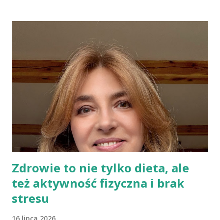
Uważa, że pogląd głoszący, iż cholesterol jest naszym
potwornym wrogiem jest największym oszustwem, a jaja
możemy jeść w dowolnej ilości, bo są zupełnie nieszkodliwe.
Wiele podobnych w treści informacji znajduje się także w
Internecie. Można spotkać nawet specjalistów, którzy mają
kompletnie odmienne spojrzenie na ten sam problem. To budzi
niepewność i brak zaufania do instytucji służby zdrowia, bowiem
społeczeństwo oczekuje konkretnych, jednolitych zaleceń.
Trzeba pamiętać, że każdego roku towarzystwa naukowe czy
grupy robocze z różnych dziedzin publikują...
Zdrowie to nie tylko dieta, ale
też aktywność fizyczna i brak
stresu
16 lipca 2026