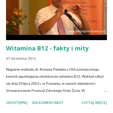
Witamina B12 - fakty i mity
07 września 2013
Nagranie wykładu dr. Romana Pawlaka z USA poświęconego
kwestii zapobiegania niedoborom witaminy B12. Wykład odbył
się dnia 20 lipca 2013 r. w Poznaniu, w ramach działalności
Stowarzyszenia Promocji Zdrowego Stylu Życia. W
zdecydowanej większości przypadków okazuje się, że wiedza jaką
UDOSTĘPNIJ
326 KOMENTARZY
CZYTAJ WIĘCEJ
posiadamy odnośnie witaminy B12 w świetle aktualnych
doniesień naukowych jest nieprawdziwa. Niedobór witaminy