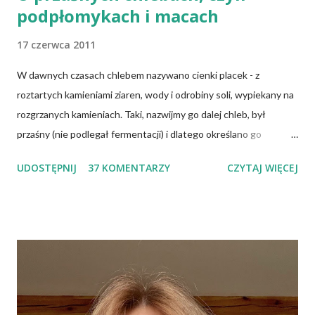
podpłomykach i macach
17 czerwca 2011
W dawnych czasach chlebem nazywano cienki placek - z
roztartych kamieniami ziaren, wody i odrobiny soli, wypiekany na
rozgrzanych kamieniach. Taki, nazwijmy go dalej chleb, był
przaśny (nie podlegał fermentacji) i dlatego określano go
słowem "przaśnik". Słowianie takie pieczywo nazywali
UDOSTĘPNIJ
37 KOMENTARZY
CZYTAJ WIĘCEJ
podpłomykami. Hindusi mówią o nim czapatti, Żydzi maca, a
Indianie tortilla. Więc bez cienia wątpliwości rzec można, że
chleby przeszłości posiadały zdecydowanie inną recepturę niż
dzisiejsze chleby. Nie było w nich przede wszystkich ani drożdży,
ani zakwasu. Świeże, przaśne pieczywo jest zdrowe, w
przeciwieństwie do świeżego pieczywa na drożdżach czy
zakwasie. Przaśne podpłomyki nie obciążają żołądka kwasem i
fermentacją. Dziś, wzorem naszych prapradziadów możemy także