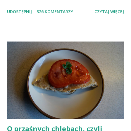
zdecydowanej większości przypadków okazuje się, że wiedza jaką
UDOSTĘPNIJ
326 KOMENTARZY
CZYTAJ WIĘCEJ
posiadamy odnośnie witaminy B12 w świetle aktualnych
doniesień naukowych jest nieprawdziwa. Niedobór witaminy
B12 występuje dość powszechnie na całym świecie. W grupie
osób narażonych na jej niedobór znajdują się miedzy innymi
weganie (ludzie, którzy nie spożywają mięsa i produktów
pochodzenia zwierzęcego), laktoowowegetarianie (osoby, które
nie spożywają produktów mięsnych, ale włączają do diety
produkty pochodzenia zwierzęcego, takie jak mleko, przetwory
mleczne i jajka), osoby po 50 roku życia, niezależnie od ich diety,
osoby, które poddały się operacji żołądka lub którym wycięto
dolną część jelita cienkiego, a także osoby chorujące na AIDS.
Inni, w tym np. osoby chorujące na cukrzycę, a także każ...
O przaśnych chlebach, czyli