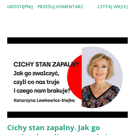
troska o klimat i środowisko czy zdrowie. No właśnie, zdrowie!
UDOSTĘPNIJ
PRZEŚLIJ KOMENTARZ
CZYTAJ WIĘCEJ
Wiadomo, że czerwone mięso zwiększa ryzyko nowotworów,
chorób serca, cukrzycy czy udaru mózgu, a przetworzone mięso
oznacza wyższe ryzyko zachorowania na raka. Czy jednak dieta
wegańska dostarczy organizmowi wszystkich niezbędnych
składników? Talerz, nie słupki Albo inaczej – czy przechodząc na
wegetarianizm, a zwłaszcza weganizm, trzeba się liczyć z tym, że
wszystkie składniki będzie się skrupulatnie sumowało w
słupkach? – Nie ma takiej potrzeby – uspokaja Agata Radosh,
prezes Stowarzyszenia Promocji Zdrowego Stylu Życia – Sięgnij
Po Zdrowie. – Choć owszem, gdy chcemy nauczyć się podstaw
komponowania diety wegańskiej, możemy spisywać to, co
spożywamy, w jakich ilościach, jaką ma to wartość od...
Cichy stan zapalny. Jak go