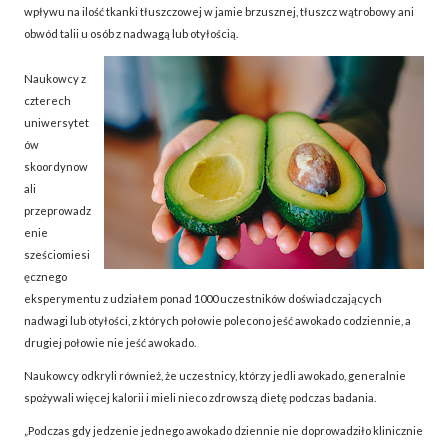
wpływu na ilość tkanki tłuszczowej w jamie brzusznej, tłuszcz wątrobowy ani
obwód talii u osób z nadwagą lub otyłością.
Naukowcy z
czterech
uniwersytet
ów
skoordynow
ali
przeprowadz
enie
sześciomiesi
ęcznego
eksperymentu z udziałem ponad 1000 uczestników doświadczających
nadwagi lub otyłości, z których połowie polecono jeść awokado codziennie, a
drugiej połowie nie jeść awokado.
Naukowcy odkryli również, że uczestnicy, którzy jedli awokado, generalnie
spożywali więcej kalorii i mieli nieco zdrowszą dietę podczas badania.
„Podczas gdy jedzenie jednego awokado dziennie nie doprowadziło klinicznie