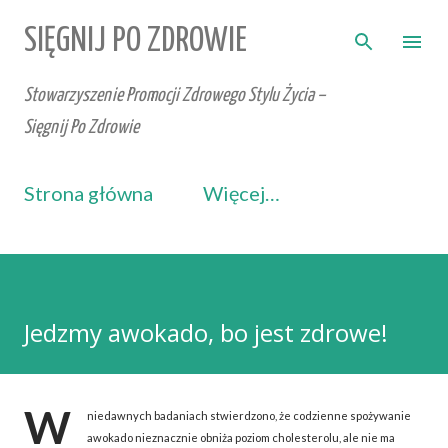
Przejdź do głównej zawartości
SIĘGNIJ PO ZDROWIE
Stowarzyszenie Promocji Zdrowego Stylu Życia –
Sięgnij Po Zdrowie
Strona główna
Więcej…
Jedzmy awokado, bo jest zdrowe!
W
niedawnych badaniach stwierdzono, że codzienne spożywanie
awokado nieznacznie obniża poziom cholesterolu, ale nie ma