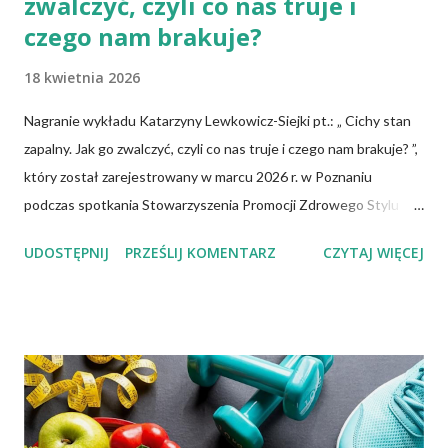
zwalczyć, czyli co nas truje i
czego nam brakuje?
18 kwietnia 2026
Nagranie wykładu Katarzyny Lewkowicz-Siejki pt.: „ Cichy stan
zapalny. Jak go zwalczyć, czyli co nas truje i czego nam brakuje? ”,
który został zarejestrowany w marcu 2026 r. w Poznaniu
podczas spotkania Stowarzyszenia Promocji Zdrowego Stylu
Życia – Sięgnij Po Zdrowie. Katarzyna Lewkowicz-Siejka –
UDOSTĘPNIJ
PRZEŚLIJ KOMENTARZ
CZYTAJ WIĘCEJ
dziennikarka, publicystka, promotorka zdrowego stylu życia,
autorka artykułów o tematyce zdrowotnej i społecznej,
redaktorka miesięcznika "Znaki Czasu".