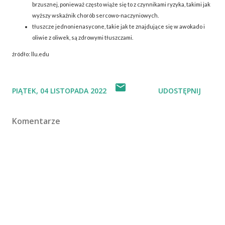
brzusznej, ponieważ często wiąże się to z czynnikami ryzyka, takimi jak
wyższy wskaźnik chorób sercowo-naczyniowych.
tłuszcze jednonienasycone, takie jak te znajdujące się w awokado i
oliwie z oliwek, są zdrowymi tłuszczami.
źródło: llu.edu
PIĄTEK, 04 LISTOPADA 2022
UDOSTĘPNIJ
Komentarze