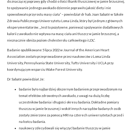
do znaczącej poprawy gdy chodzi o ilości tkanki tłuszczowej w jamie brzusznej,
to spożywanie jednego awokado dziennie poprawiło jakość diety i nie
spowodowało przyrostu masy ciała” – powiedział dr hab. Joan Sabaté w Szkole
Zdrowia Publicznego Uniwersytetu Loma Linda, który był jednym z głównych
eksperymentatorów. „Jest to pozytywne, ponieważ spożywanie dodatkowych
kalorii z awokado nie wpływa na masę ciała ani tłuszcz w jamie brzusznej, a
nieznacznie obniża poziom cholesterolu całkowitego i LDL”.
Badanie opublikowane 5 lipca 2022 w Journal of the American Heart
Association zostało przeprowadzone przez naukowców z Loma Linda
University, Pennsylvania State University, Tufts University i UCLA przy
koordynującym wsparciu Wake Forest University.
Dr Sabaté powiedział, że:
badanie było najbardziej obszernym badaniem przeprowadzonym na
temat efektów zdrowotnych awokado, z uwagi na dużą liczbę
uczestników badania i długości okresu badania. Dokładne pomiary
tłuszczu w jamie brzusznej i wokół innych narządów badanych osób
zostały zmierzone za pomocą MRI na czterech uniwersytetach przed i
na końcu badania.
naukowcy zdecydowali się włączyć badanie tłuszczu w jamie