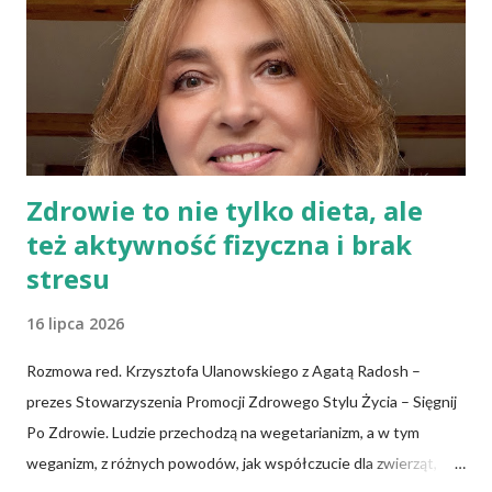
spożywać przaśny, niekwaszony chleb. Najprostszy przepis na
podpłomyki to: wziąć mąkę, wodę i trochę soli. Z tych składników
zagnieść ciasto, dodając mąkę w takiej ilości, aby ciasto nie kleiło
się do palców. Z kolei r...
Zdrowie to nie tylko dieta, ale
też aktywność fizyczna i brak
stresu
16 lipca 2026
Rozmowa red. Krzysztofa Ulanowskiego z Agatą Radosh –
prezes Stowarzyszenia Promocji Zdrowego Stylu Życia – Sięgnij
Po Zdrowie. Ludzie przechodzą na wegetarianizm, a w tym
weganizm, z różnych powodów, jak współczucie dla zwierząt,