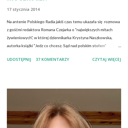
17 stycznia 2014
Na antenie Polskiego Radia jakiś czas temu ukazała się rozmowa
z gośćmi redaktora Romana Czejarka o "największych mitach
żywieniowych", w której dziennikarka Krystyna Naszkowska,
autorka książki "Jedz co chcesz. Sąd nad polskim stołem"
twierdzi, że wiedza specjalistów, osób mających ogromną wiedzę
UDOSTĘPNIJ
37 KOMENTARZY
CZYTAJ WIĘCEJ
na temat żywności, często nie przedostaje się do opinii
publicznej i dlatego społeczeństwo tkwi w stereotypach.
Uważa, że pogląd głoszący, iż cholesterol jest naszym
potwornym wrogiem jest największym oszustwem, a jaja
możemy jeść w dowolnej ilości, bo są zupełnie nieszkodliwe.
Wiele podobnych w treści informacji znajduje się także w
Internecie. Można spotkać nawet specjalistów, którzy mają
kompletnie odmienne spojrzenie na ten sam problem. To budzi
niepewność i brak zaufania do instytucji służby zdrowia, bowiem