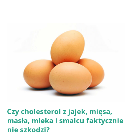
Indianie tortilla. Więc bez cienia wątpliwości rzec można, że
chleby przeszłości posiadały zdecydowanie inną recepturę niż
dzisiejsze chleby. Nie było w nich przede wszystkich ani drożdży,
ani zakwasu. Świeże, przaśne pieczywo jest zdrowe, w
przeciwieństwie do świeżego pieczywa na drożdżach czy
zakwasie. Przaśne podpłomyki nie obciążają żołądka kwasem i
fermentacją. Dziś, wzorem naszych prapradziadów możemy także
spożywać przaśny, niekwaszony chleb. Najprostszy przepis na
podpłomyki to: wziąć mąkę, wodę i trochę soli. Z tych składników
zagnieść ciasto, dodając mąkę w takiej ilości, aby ciasto nie kleiło
się do palców. Z kolei r...
Czy cholesterol z jajek, mięsa,
masła, mleka i smalcu faktycznie
nie szkodzi?