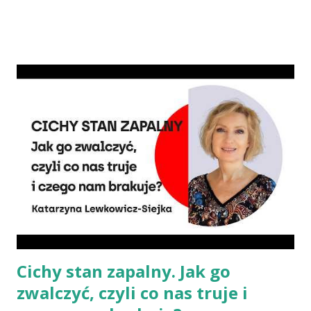
chorób serca, cukrzycy czy udaru mózgu, a przetworzone mięso
oznacza wyższe ryzyko zachorowania na raka. Czy jednak dieta
wegańska dostarczy organizmowi wszystkich niezbędnych
składników? Talerz, nie słupki Albo inaczej – czy przechodząc na
wegetarianizm, a zwłaszcza weganizm, trzeba się liczyć z tym, że
wszystkie składniki będzie się skrupulatnie sumowało w
słupkach? – Nie ma takiej potrzeby – uspokaja Agata Radosh,
prezes Stowarzyszenia Promocji Zdrowego Stylu Życia – Sięgnij
Po Zdrowie. – Choć owszem, gdy chcemy nauczyć się podstaw
komponowania diety wegańskiej, możemy spisywać to, co
spożywamy, w jakich ilościach, jaką ma to wartość od...
Cichy stan zapalny. Jak go
zwalczyć, czyli co nas truje i