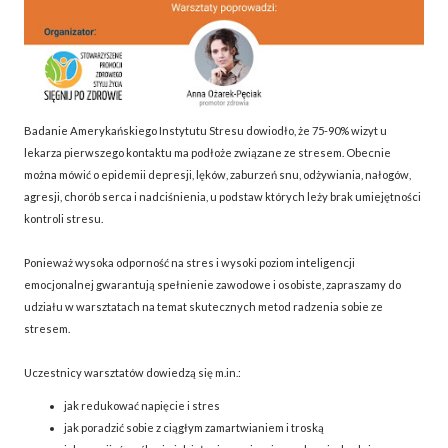
Badanie Amerykańskiego Instytutu Stresu dowiodło, że 75-90% wizyt u
lekarza pierwszego kontaktu ma podłoże związane ze stresem. Obecnie
można mówić o epidemii depresji, lęków, zaburzeń snu, odżywiania, nałogów,
agresji, chorób serca i nadciśnienia, u podstaw których leży brak umiejętności
kontroli stresu.
Ponieważ wysoka odporność na stres i wysoki poziom inteligencji
emocjonalnej gwarantują spełnienie zawodowe i osobiste, zapraszamy do
udziału w warsztatach na temat skutecznych metod radzenia sobie ze
stresem.
Uczestnicy warsztatów dowiedzą się m.in.:
jak redukować napięcie i stres
jak poradzić sobie z ciągłym zamartwianiem i troską