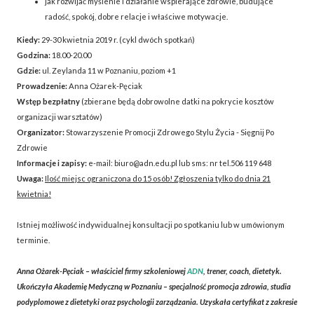
jak rozwijać myślenie i działanie wspierające zdrowie, budujące
radość, spokój, dobre relacje i właściwe motywacje.
Kiedy:
29-30 kwietnia 2019 r. (cykl dwóch spotkań)
Godzina:
18.00-20.00
Gdzie:
ul. Zeylanda 11 w Poznaniu, poziom +1
Prowadzenie:
Anna Ożarek-Pęciak
Wstęp bezpłatny
(zbierane będą dobrowolne datki na pokrycie kosztów
organizacji warsztatów)
Organizator:
Stowarzyszenie Promocji Zdrowego Stylu Życia - Sięgnij Po
Zdrowie
Informacje i zapisy:
e-mail: biuro@adn.edu.pl lub sms: nr tel.506 119 648
Uwaga:
Ilość miejsc ograniczona do 15 osób! Zgłoszenia tylko do dnia 21
kwietnia!
Istniej możliwość indywidualnej konsultacji po spotkaniu lub w umówionym
terminie.
Anna Ożarek-Pęciak
– właściciel firmy szkoleniowej
ADN
, trener, coach, dietetyk.
Ukończyła Akademię Medyczną w Poznaniu – specjalność promocja zdrowia, studia
podyplomowe z dietetyki oraz psychologii zarządzania. Uzyskała certyfikat z zakresie