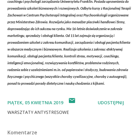
coachingu i psychologii zarządzania Uniwersytetu Franklin. Posiada uprawnienia do
prowadzenia szkoleń biznesowych i rozwojowych. Odbyła kursy z Racjonalnej Terapii
Zachowań w Centrum Psychoterapii Integralnej oraz Psychoonkologii organizowane
przez Ministerstwo Zdrowia. Rozwijała jako menadżer placówki handlowe i firmy,
doprowadzając do ich sukcesu na rynku. Ma 16-letnie doświadczenie w zakresie
marketingu, sprzedaży i obsługi klienta. Od 11 lat zajmuje się organizacją i
prowadzeniem szkoleń z zakresu komunikacji, zarządzania i obsługi pacjenta/klienta
w obszarze medycznym i biznesowym. Realizuje szkolenia z zakresu: efektywnej
komunikacji, obsługi pacjenta/klienta, kontroli stresu, motywacji, coachingu,
inteligencji emocjonalnej, rozwiązywania konfliktów, problemów rodzinnych,
radzenia sobie z uzależnieniami m.in. od papierosów i słodyczy, budowania zdrowia
fizycznego i psychicznego (wszystkie choroby cywilizacyjne, choroby z autoagresji),
ponad to prowadzi porady dietetyczne i naukę chodzenia z kijkami.
PIĄTEK, 05 KWIETNIA 2019
UDOSTĘPNIJ
WARSZTATY ANTYSTRESOWE
Komentarze