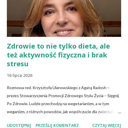
społeczeństwo oczekuje konkretnych, jednolitych zaleceń.
Trzeba pamiętać, że każdego roku towarzystwa naukowe czy
grupy robocze z różnych dziedzin publikują...
Zdrowie to nie tylko dieta, ale
też aktywność fizyczna i brak
stresu
16 lipca 2026
Rozmowa red. Krzysztofa Ulanowskiego z Agatą Radosh –
prezes Stowarzyszenia Promocji Zdrowego Stylu Życia – Sięgnij
Po Zdrowie. Ludzie przechodzą na wegetarianizm, a w tym
weganizm, z różnych powodów, jak współczucie dla zwierząt,
troska o klimat i środowisko czy zdrowie. No właśnie, zdrowie!
UDOSTĘPNIJ
PRZEŚLIJ KOMENTARZ
CZYTAJ WIĘCEJ
Wiadomo, że czerwone mięso zwiększa ryzyko nowotworów,