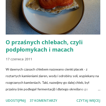
mleczne i jajka), osoby po 50 roku życia, niezależnie od ich diety,
osoby, które poddały się operacji żołądka lub którym wycięto
dolną część jelita cienkiego, a także osoby chorujące na AIDS.
Inni, w tym np. osoby chorujące na cukrzycę, a także każ...
O przaśnych chlebach, czyli
podpłomykach i macach
17 czerwca 2011
W dawnych czasach chlebem nazywano cienki placek - z
roztartych kamieniami ziaren, wody i odrobiny soli, wypiekany na
rozgrzanych kamieniach. Taki, nazwijmy go dalej chleb, był
przaśny (nie podlegał fermentacji) i dlatego określano go
słowem "przaśnik". Słowianie takie pieczywo nazywali
UDOSTĘPNIJ
37 KOMENTARZY
CZYTAJ WIĘCEJ
podpłomykami. Hindusi mówią o nim czapatti, Żydzi maca, a