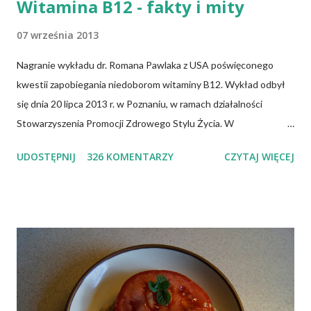
Witamina B12 - fakty i mity
07 września 2013
Nagranie wykładu dr. Romana Pawlaka z USA poświęconego
kwestii zapobiegania niedoborom witaminy B12. Wykład odbył
się dnia 20 lipca 2013 r. w Poznaniu, w ramach działalności
Stowarzyszenia Promocji Zdrowego Stylu Życia. W
zdecydowanej większości przypadków okazuje się, że wiedza jaką
UDOSTĘPNIJ
326 KOMENTARZY
CZYTAJ WIĘCEJ
posiadamy odnośnie witaminy B12 w świetle aktualnych
doniesień naukowych jest nieprawdziwa. Niedobór witaminy
B12 występuje dość powszechnie na całym świecie. W grupie
osób narażonych na jej niedobór znajdują się miedzy innymi
weganie (ludzie, którzy nie spożywają mięsa i produktów
pochodzenia zwierzęcego), laktoowowegetarianie (osoby, które
nie spożywają produktów mięsnych, ale włączają do diety
produkty pochodzenia zwierzęcego, takie jak mleko, przetwory