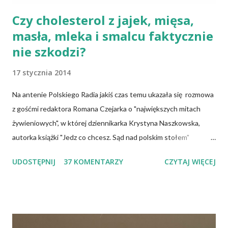
Czy cholesterol z jajek, mięsa,
masła, mleka i smalcu faktycznie
nie szkodzi?
17 stycznia 2014
Na antenie Polskiego Radia jakiś czas temu ukazała się rozmowa
z gośćmi redaktora Romana Czejarka o "największych mitach
żywieniowych", w której dziennikarka Krystyna Naszkowska,
autorka książki "Jedz co chcesz. Sąd nad polskim stołem"
twierdzi, że wiedza specjalistów, osób mających ogromną wiedzę
UDOSTĘPNIJ
37 KOMENTARZY
CZYTAJ WIĘCEJ
na temat żywności, często nie przedostaje się do opinii
publicznej i dlatego społeczeństwo tkwi w stereotypach.
Uważa, że pogląd głoszący, iż cholesterol jest naszym
potwornym wrogiem jest największym oszustwem, a jaja
możemy jeść w dowolnej ilości, bo są zupełnie nieszkodliwe.