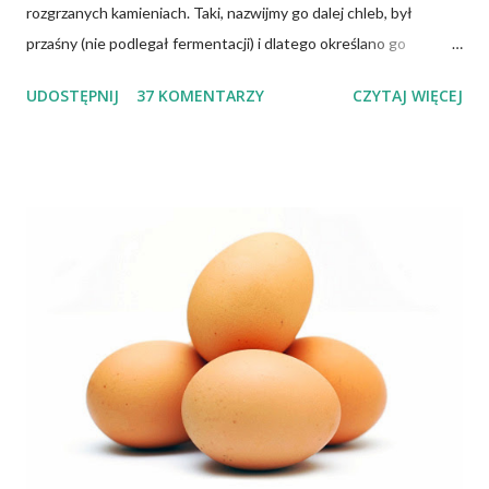
rozgrzanych kamieniach. Taki, nazwijmy go dalej chleb, był
przaśny (nie podlegał fermentacji) i dlatego określano go
słowem "przaśnik". Słowianie takie pieczywo nazywali
UDOSTĘPNIJ
37 KOMENTARZY
CZYTAJ WIĘCEJ
podpłomykami. Hindusi mówią o nim czapatti, Żydzi maca, a
Indianie tortilla. Więc bez cienia wątpliwości rzec można, że
chleby przeszłości posiadały zdecydowanie inną recepturę niż
dzisiejsze chleby. Nie było w nich przede wszystkich ani drożdży,
ani zakwasu. Świeże, przaśne pieczywo jest zdrowe, w
przeciwieństwie do świeżego pieczywa na drożdżach czy
zakwasie. Przaśne podpłomyki nie obciążają żołądka kwasem i
fermentacją. Dziś, wzorem naszych prapradziadów możemy także
spożywać przaśny, niekwaszony chleb. Najprostszy przepis na
podpłomyki to: wziąć mąkę, wodę i trochę soli. Z tych składników
zagnieść ciasto, dodając mąkę w takiej ilości, aby ciasto nie kleiło
się do palców. Z kolei r...