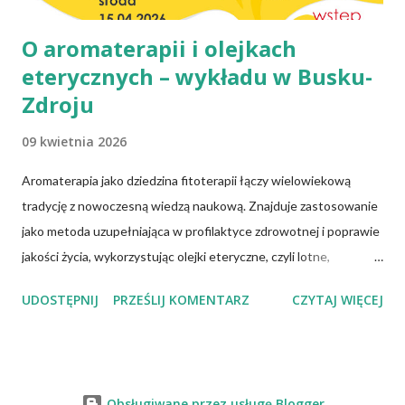
O aromaterapii i olejkach
eterycznych – wykładu w Busku-
Zdroju
09 kwietnia 2026
Aromaterapia jako dziedzina fitoterapii łączy wielowiekową
tradycję z nowoczesną wiedzą naukową. Znajduje zastosowanie
jako metoda uzupełniająca w profilaktyce zdrowotnej i poprawie
jakości życia, wykorzystując olejki eteryczne, czyli lotne,
biologicznie czynne związki chemiczne pozyskiwane z różnych
UDOSTĘPNIJ
PRZEŚLIJ KOMENTARZ
CZYTAJ WIĘCEJ
części roślin. Olejki te wykazują określone właściwości
farmakologiczne. Kluczowe znaczenie ma właściwy ich dobór,
jakość chemiczna oraz bezpieczne formy stosowania. Podczas
prelekcji omówione zostaną m.in. następujące zagadnienia: czym
Obsługiwane przez usługę Blogger