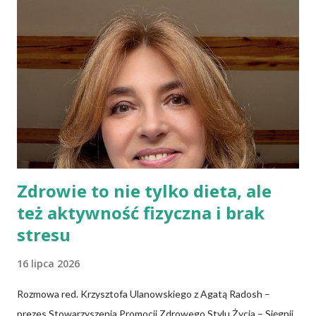
Wiele podobnych w treści informacji znajduje się także w
Internecie. Można spotkać nawet specjalistów, którzy mają
kompletnie odmienne spojrzenie na ten sam problem. To budzi
niepewność i brak zaufania do instytucji służby zdrowia, bowiem
społeczeństwo oczekuje konkretnych, jednolitych zaleceń.
Trzeba pamiętać, że każdego roku towarzystwa naukowe czy
grupy robocze z różnych dziedzin publikują...
Zdrowie to nie tylko dieta, ale
też aktywność fizyczna i brak
stresu
16 lipca 2026
Rozmowa red. Krzysztofa Ulanowskiego z Agatą Radosh –
prezes Stowarzyszenia Promocji Zdrowego Stylu Życia – Sięgnij