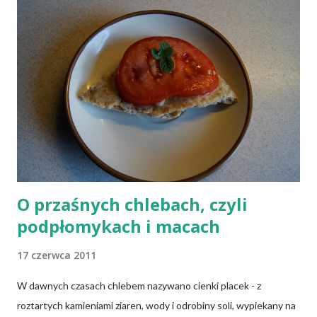
weganie (ludzie, którzy nie spożywają mięsa i produktów
pochodzenia zwierzęcego), laktoowowegetarianie (osoby, które
nie spożywają produktów mięsnych, ale włączają do diety
produkty pochodzenia zwierzęcego, takie jak mleko, przetwory
mleczne i jajka), osoby po 50 roku życia, niezależnie od ich diety,
osoby, które poddały się operacji żołądka lub którym wycięto
dolną część jelita cienkiego, a także osoby chorujące na AIDS.
Inni, w tym np. osoby chorujące na cukrzycę, a także każ...
O przaśnych chlebach, czyli
podpłomykach i macach
17 czerwca 2011
W dawnych czasach chlebem nazywano cienki placek - z
roztartych kamieniami ziaren, wody i odrobiny soli, wypiekany na