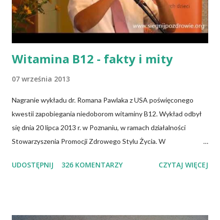
Witamina B12 - fakty i mity
07 września 2013
Nagranie wykładu dr. Romana Pawlaka z USA poświęconego
kwestii zapobiegania niedoborom witaminy B12. Wykład odbył
się dnia 20 lipca 2013 r. w Poznaniu, w ramach działalności
Stowarzyszenia Promocji Zdrowego Stylu Życia. W
zdecydowanej większości przypadków okazuje się, że wiedza jaką
UDOSTĘPNIJ
326 KOMENTARZY
CZYTAJ WIĘCEJ
posiadamy odnośnie witaminy B12 w świetle aktualnych
doniesień naukowych jest nieprawdziwa. Niedobór witaminy
B12 występuje dość powszechnie na całym świecie. W grupie
osób narażonych na jej niedobór znajdują się miedzy innymi