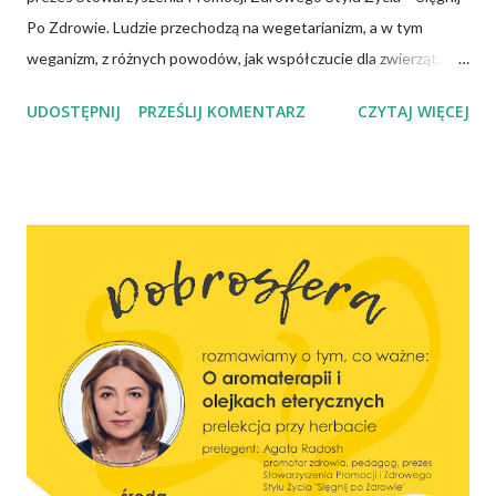
Po Zdrowie. Ludzie przechodzą na wegetarianizm, a w tym
weganizm, z różnych powodów, jak współczucie dla zwierząt,
troska o klimat i środowisko czy zdrowie. No właśnie, zdrowie!
UDOSTĘPNIJ
PRZEŚLIJ KOMENTARZ
CZYTAJ WIĘCEJ
Wiadomo, że czerwone mięso zwiększa ryzyko nowotworów,
chorób serca, cukrzycy czy udaru mózgu, a przetworzone mięso
oznacza wyższe ryzyko zachorowania na raka. Czy jednak dieta
wegańska dostarczy organizmowi wszystkich niezbędnych
składników? Talerz, nie słupki Albo inaczej – czy przechodząc na
wegetarianizm, a zwłaszcza weganizm, trzeba się liczyć z tym, że
wszystkie składniki będzie się skrupulatnie sumowało w
słupkach? – Nie ma takiej potrzeby – uspokaja Agata Radosh,
prezes Stowarzyszenia Promocji Zdrowego Stylu Życia – Sięgnij
Po Zdrowie. – Choć owszem, gdy chcemy nauczyć się podstaw
komponowania diety wegańskiej, możemy spisywać to, co
spożywamy, w jakich ilościach, jaką ma to wartość od...