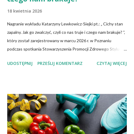
18 kwietnia 2026
Nagranie wykładu Katarzyny Lewkowicz-Siejki pt.: „ Cichy stan
zapalny. Jak go zwalczyć, czyli co nas truje i czego nam brakuje? ”,
który został zarejestrowany w marcu 2026 r. w Poznaniu
podczas spotkania Stowarzyszenia Promocji Zdrowego Stylu
Życia – Sięgnij Po Zdrowie. Katarzyna Lewkowicz-Siejka –
UDOSTĘPNIJ
PRZEŚLIJ KOMENTARZ
CZYTAJ WIĘCEJ
dziennikarka, publicystka, promotorka zdrowego stylu życia,
autorka artykułów o tematyce zdrowotnej i społecznej,
redaktorka miesięcznika "Znaki Czasu".