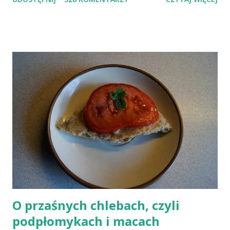
posiadamy odnośnie witaminy B12 w świetle aktualnych
doniesień naukowych jest nieprawdziwa. Niedobór witaminy
B12 występuje dość powszechnie na całym świecie. W grupie
osób narażonych na jej niedobór znajdują się miedzy innymi
weganie (ludzie, którzy nie spożywają mięsa i produktów
pochodzenia zwierzęcego), laktoowowegetarianie (osoby, które
nie spożywają produktów mięsnych, ale włączają do diety
produkty pochodzenia zwierzęcego, takie jak mleko, przetwory
mleczne i jajka), osoby po 50 roku życia, niezależnie od ich diety,
osoby, które poddały się operacji żołądka lub którym wycięto
dolną część jelita cienkiego, a także osoby chorujące na AIDS.
Inni, w tym np. osoby chorujące na cukrzycę, a także każ...
O przaśnych chlebach, czyli
podpłomykach i macach