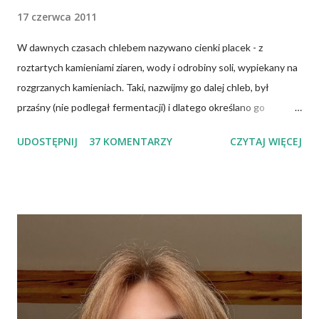
17 czerwca 2011
W dawnych czasach chlebem nazywano cienki placek - z
roztartych kamieniami ziaren, wody i odrobiny soli, wypiekany na
rozgrzanych kamieniach. Taki, nazwijmy go dalej chleb, był
przaśny (nie podlegał fermentacji) i dlatego określano go
słowem "przaśnik". Słowianie takie pieczywo nazywali
UDOSTĘPNIJ
37 KOMENTARZY
CZYTAJ WIĘCEJ
podpłomykami. Hindusi mówią o nim czapatti, Żydzi maca, a
Indianie tortilla. Więc bez cienia wątpliwości rzec można, że
chleby przeszłości posiadały zdecydowanie inną recepturę niż
dzisiejsze chleby. Nie było w nich przede wszystkich ani drożdży,
ani zakwasu. Świeże, przaśne pieczywo jest zdrowe, w
przeciwieństwie do świeżego pieczywa na drożdżach czy
zakwasie. Przaśne podpłomyki nie obciążają żołądka kwasem i
fermentacją. Dziś, wzorem naszych prapradziadów możemy także
spożywać przaśny, niekwaszony chleb. Najprostszy przepis na