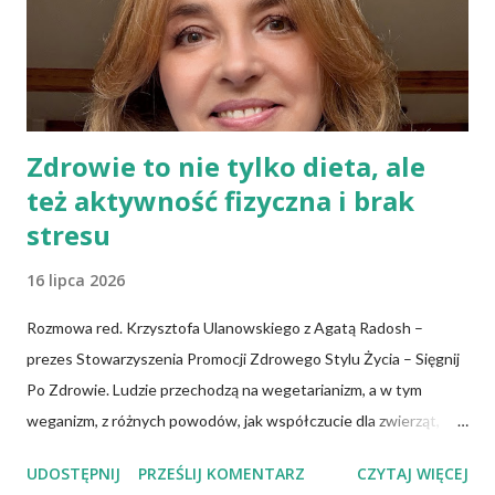
podpłomyki to: wziąć mąkę, wodę i trochę soli. Z tych składników
zagnieść ciasto, dodając mąkę w takiej ilości, aby ciasto nie kleiło
się do palców. Z kolei r...
Zdrowie to nie tylko dieta, ale
też aktywność fizyczna i brak
stresu
16 lipca 2026
Rozmowa red. Krzysztofa Ulanowskiego z Agatą Radosh –
prezes Stowarzyszenia Promocji Zdrowego Stylu Życia – Sięgnij
Po Zdrowie. Ludzie przechodzą na wegetarianizm, a w tym
weganizm, z różnych powodów, jak współczucie dla zwierząt,
troska o klimat i środowisko czy zdrowie. No właśnie, zdrowie!
UDOSTĘPNIJ
PRZEŚLIJ KOMENTARZ
CZYTAJ WIĘCEJ
Wiadomo, że czerwone mięso zwiększa ryzyko nowotworów,