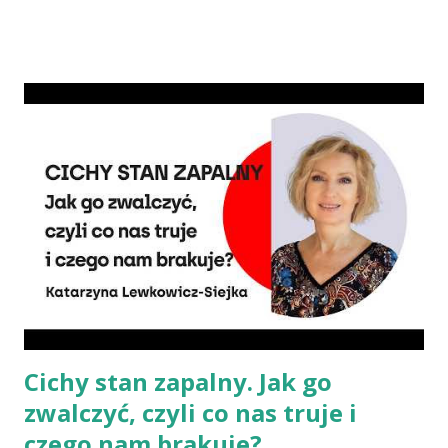
chorób serca, cukrzycy czy udaru mózgu, a przetworzone mięso
oznacza wyższe ryzyko zachorowania na raka. Czy jednak dieta
wegańska dostarczy organizmowi wszystkich niezbędnych
składników? Talerz, nie słupki Albo inaczej – czy przechodząc na
wegetarianizm, a zwłaszcza weganizm, trzeba się liczyć z tym, że
wszystkie składniki będzie się skrupulatnie sumowało w
słupkach? – Nie ma takiej potrzeby – uspokaja Agata Radosh,
prezes Stowarzyszenia Promocji Zdrowego Stylu Życia – Sięgnij
Po Zdrowie. – Choć owszem, gdy chcemy nauczyć się podstaw
komponowania diety wegańskiej, możemy spisywać to, co
spożywamy, w jakich ilościach, jaką ma to wartość od...
Cichy stan zapalny. Jak go
zwalczyć, czyli co nas truje i
czego nam brakuje?