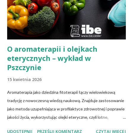
O aromaterapii i olejkach
eterycznych – wykład w
Pszczynie
15 kwietnia 2026
Aromaterapia jako dziedzina fitoterapii łączy wielowiekową
tradycję z nowoczesną wiedzą naukową. Znajduje zastosowanie
jako metoda uzupełniająca w profilaktyce zdrowotnej i poprawie
jakości życia, wykorzystując olejki eteryczne, czyli lotne,
biologicznie czynne związki chemiczne pozyskiwane z różnych
UDOSTĘPNIJ
PRZEŚLIJ KOMENTARZ
CZYTAJ WIĘCEJ