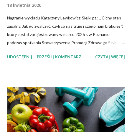
18 kwietnia 2026
Nagranie wykładu Katarzyny Lewkowicz-Siejki pt.: „ Cichy stan
zapalny. Jak go zwalczyć, czyli co nas truje i czego nam brakuje? ”,
który został zarejestrowany w marcu 2026 r. w Poznaniu
podczas spotkania Stowarzyszenia Promocji Zdrowego Stylu
Życia – Sięgnij Po Zdrowie. Katarzyna Lewkowicz-Siejka –
UDOSTĘPNIJ
PRZEŚLIJ KOMENTARZ
CZYTAJ WIĘCEJ
dziennikarka, publicystka, promotorka zdrowego stylu życia,
autorka artykułów o tematyce zdrowotnej i społecznej,
redaktorka miesięcznika "Znaki Czasu".