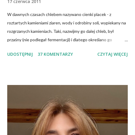
17 czerwca 2011
W dawnych czasach chlebem nazywano cienki placek - z
roztartych kamieniami ziaren, wody i odrobiny soli, wypiekany na
rozgrzanych kamieniach. Taki, nazwijmy go dalej chleb, był
przaśny (nie podlegał fermentacji) i dlatego określano go
słowem "przaśnik". Słowianie takie pieczywo nazywali
UDOSTĘPNIJ
37 KOMENTARZY
CZYTAJ WIĘCEJ
podpłomykami. Hindusi mówią o nim czapatti, Żydzi maca, a
Indianie tortilla. Więc bez cienia wątpliwości rzec można, że
chleby przeszłości posiadały zdecydowanie inną recepturę niż
dzisiejsze chleby. Nie było w nich przede wszystkich ani drożdży,
ani zakwasu. Świeże, przaśne pieczywo jest zdrowe, w
przeciwieństwie do świeżego pieczywa na drożdżach czy
zakwasie. Przaśne podpłomyki nie obciążają żołądka kwasem i
fermentacją. Dziś, wzorem naszych prapradziadów możemy także
spożywać przaśny, niekwaszony chleb. Najprostszy przepis na
podpłomyki to: wziąć mąkę, wodę i trochę soli. Z tych składników