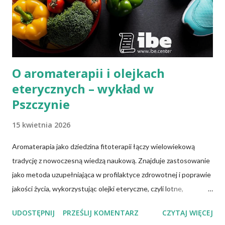
O aromaterapii i olejkach
eterycznych – wykład w
Pszczynie
15 kwietnia 2026
Aromaterapia jako dziedzina fitoterapii łączy wielowiekową
tradycję z nowoczesną wiedzą naukową. Znajduje zastosowanie
jako metoda uzupełniająca w profilaktyce zdrowotnej i poprawie
jakości życia, wykorzystując olejki eteryczne, czyli lotne,
biologicznie czynne związki chemiczne pozyskiwane z różnych
UDOSTĘPNIJ
PRZEŚLIJ KOMENTARZ
CZYTAJ WIĘCEJ
części roślin. Olejki te wykazują określone właściwości