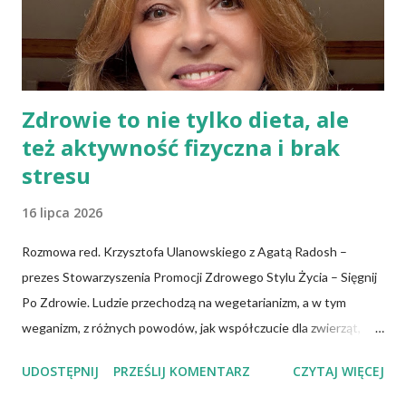
zagnieść ciasto, dodając mąkę w takiej ilości, aby ciasto nie kleiło
się do palców. Z kolei r...
Zdrowie to nie tylko dieta, ale
też aktywność fizyczna i brak
stresu
16 lipca 2026
Rozmowa red. Krzysztofa Ulanowskiego z Agatą Radosh –
prezes Stowarzyszenia Promocji Zdrowego Stylu Życia – Sięgnij
Po Zdrowie. Ludzie przechodzą na wegetarianizm, a w tym
weganizm, z różnych powodów, jak współczucie dla zwierząt,
troska o klimat i środowisko czy zdrowie. No właśnie, zdrowie!
UDOSTĘPNIJ
PRZEŚLIJ KOMENTARZ
CZYTAJ WIĘCEJ
Wiadomo, że czerwone mięso zwiększa ryzyko nowotworów,
chorób serca, cukrzycy czy udaru mózgu, a przetworzone mięso