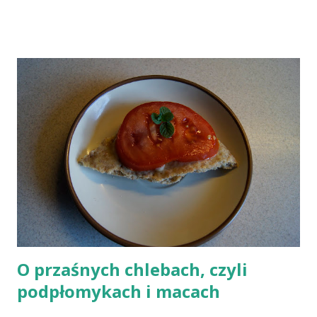
doniesień naukowych jest nieprawdziwa. Niedobór witaminy
B12 występuje dość powszechnie na całym świecie. W grupie
osób narażonych na jej niedobór znajdują się miedzy innymi
weganie (ludzie, którzy nie spożywają mięsa i produktów
pochodzenia zwierzęcego), laktoowowegetarianie (osoby, które
nie spożywają produktów mięsnych, ale włączają do diety
produkty pochodzenia zwierzęcego, takie jak mleko, przetwory
mleczne i jajka), osoby po 50 roku życia, niezależnie od ich diety,
osoby, które poddały się operacji żołądka lub którym wycięto
dolną część jelita cienkiego, a także osoby chorujące na AIDS.
Inni, w tym np. osoby chorujące na cukrzycę, a także każ...
O przaśnych chlebach, czyli
podpłomykach i macach