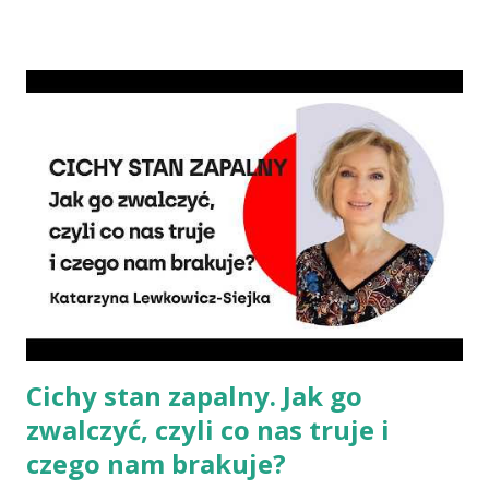
oznacza wyższe ryzyko zachorowania na raka. Czy jednak dieta
wegańska dostarczy organizmowi wszystkich niezbędnych
składników? Talerz, nie słupki Albo inaczej – czy przechodząc na
wegetarianizm, a zwłaszcza weganizm, trzeba się liczyć z tym, że
wszystkie składniki będzie się skrupulatnie sumowało w
słupkach? – Nie ma takiej potrzeby – uspokaja Agata Radosh,
prezes Stowarzyszenia Promocji Zdrowego Stylu Życia – Sięgnij
Po Zdrowie. – Choć owszem, gdy chcemy nauczyć się podstaw
komponowania diety wegańskiej, możemy spisywać to, co
spożywamy, w jakich ilościach, jaką ma to wartość od...
Cichy stan zapalny. Jak go
zwalczyć, czyli co nas truje i
czego nam brakuje?