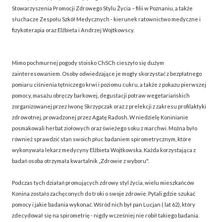
Stowarzyszenia Promocji Zdrowego Stylu Życia – filii w Poznaniu, a także
słuchacze Zespołu Szkół Medycznych - kierunek ratownictwo medyczne i
fizykoterapia oraz Elżbieta i Andrzej Wojtkowscy.
Mimo pochmurnej pogody stoisko ChSCh cieszyło się dużym
zainteresowaniem. Osoby odwiedzające je mogły skorzystać z bezpłatnego
pomiaru ciśnienia tętniczego krwi i poziomu cukru, a także z pokazu pierwszej
pomocy, masażu obręczy barkowej, degustacji potraw wegetariańskich
zorganizowanej przez Iwonę Skrzypczak oraz z prelekcji z zakresu profilaktyki
zdrowotnej, prowadzonej przez Agatę Radosh. W niedzielę Koninianie
posmakowali herbat ziołowych oraz świeżego soku z marchwi. Można było
również sprawdzić stan swoich płuc badaniem spirometrycznym, które
wykonywała lekarz medycyny Elżbieta Wojtkowska. Każda korzystająca z
badań osoba otrzymała kwartalnik „Zdrowie z wyboru".
Podczas tych działań promujących zdrowy styl życia, wielu mieszkańców
Konina zostało zachęconych do troki o swoje zdrowie. Pytali gdzie szukać
pomocy i jakie badania wykonać. Wśród nich był pan Lucjan ( lat 62), który
zdecydował się na spirometrię - nigdy wcześniej nie robił takiego badania.