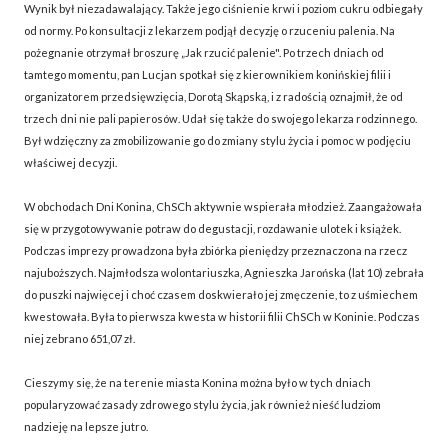
Wynik był niezadawalający. Także jego ciśnienie krwi i poziom cukru odbiegały
od normy. Po konsultacji z lekarzem podjął decyzję o rzuceniu palenia. Na
pożegnanie otrzymał broszurę „Jak rzucić palenie". Po trzech dniach od
tamtego momentu, pan Lucjan spotkał się z kierownikiem konińskiej filii i
organizatorem przedsięwzięcia, Dorotą Skąpską, i z radością oznajmił, że od
trzech dni nie pali papierosów. Udał się także do swojego lekarza rodzinnego.
Był wdzięczny za zmobilizowanie go do zmiany stylu życia i pomoc w podjęciu
właściwej decyzji.
W obchodach Dni Konina, ChSCh aktywnie wspierała młodzież. Zaangażowała
się w przygotowywanie potraw do degustacji, rozdawanie ulotek i książek.
Podczas imprezy prowadzona była zbiórka pieniędzy przeznaczona na rzecz
najuboższych. Najmłodsza wolontariuszka, Agnieszka Jarońska (lat 10) zebrała
do puszki najwięcej i choć czasem doskwierało jej zmęczenie, to z uśmiechem
kwestowała. Była to pierwsza kwesta w historii filii ChSCh w Koninie. Podczas
niej zebrano 651,07 zł.
Cieszymy się, że na terenie miasta Konina można było w tych dniach
popularyzować zasady zdrowego stylu życia, jak również nieść ludziom
nadzieję na lepsze jutro.