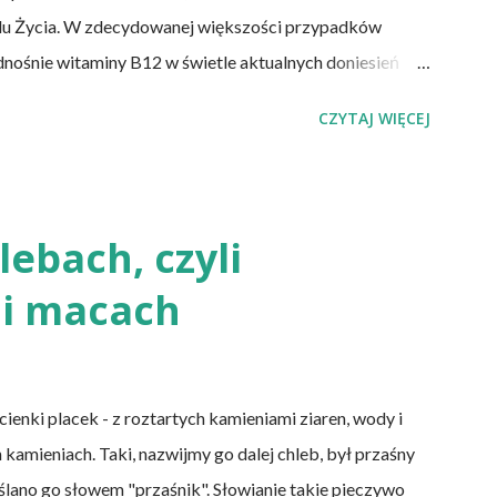
lu Życia. W zdecydowanej większości przypadków
dnośnie witaminy B12 w świetle aktualnych doniesień
 witaminy B12 występuje dość powszechnie na całym
CZYTAJ WIĘCEJ
 niedobór znajdują się miedzy innymi weganie (ludzie,
w pochodzenia zwierzęcego), laktoowowegetarianie
mięsnych, ale włączają do diety produkty pochodzenia
mleczne i jajka), osoby po 50 roku życia, niezależnie od
ebach, czyli
cji żołądka lub którym wycięto dolną część jelita
i macach
DS. Inni, w tym np. osoby chorujące na cukrzycę, a także
nki placek - z roztartych kamieniami ziaren, wody i
 kamieniach. Taki, nazwijmy go dalej chleb, był przaśny
eślano go słowem "przaśnik". Słowianie takie pieczywo