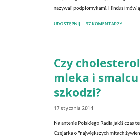
nazywali podpłomykami. Hindusi mówią o 
cienia wątpliwości rzec można, że chleb
UDOSTĘPNIJ
37 KOMENTARZY
dzisiejsze chleby. Nie było w nich przed
pieczywo jest zdrowe, w przeciwieństwi
Przaśne podpłomyki nie obciążają żołąd
prapradziadów możemy także spożywać p
Czy cholesterol
podpłomyki to: wziąć mąkę, wodę i troch
mleka i smalcu
w takiej ilości, aby ciasto nie kleiło się do
szkodzi?
17 stycznia 2014
Na antenie Polskiego Radia jakiś czas 
Czejarka o "największych mitach żywien