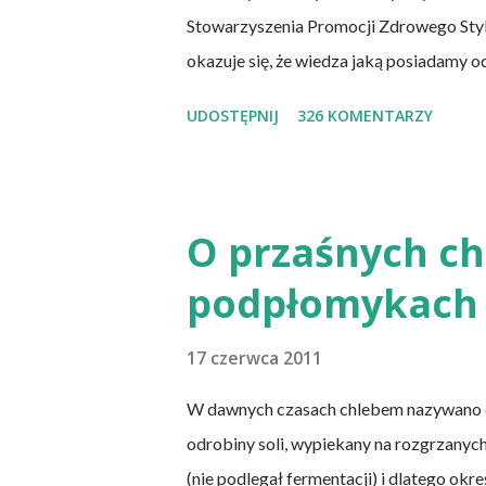
Stowarzyszenia Promocji Zdrowego Sty
okazuje się, że wiedza jaką posiadamy o
naukowych jest nieprawdziwa. Niedobór
UDOSTĘPNIJ
326 KOMENTARZY
świecie. W grupie osób narażonych na jej
którzy nie spożywają mięsa i produktó
(osoby, które nie spożywają produktów 
zwierzęcego, takie jak mleko, przetwory 
O przaśnych chl
ich diety, osoby, które poddały się opera
podpłomykach 
cienkiego, a także osoby chorujące na AI
każ...
17 czerwca 2011
W dawnych czasach chlebem nazywano cie
odrobiny soli, wypiekany na rozgrzanych
(nie podlegał fermentacji) i dlatego okr