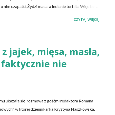
nim czapatti, Żydzi maca, a Indianie tortilla. Więc bez
y przeszłości posiadały zdecydowanie inną recepturę niż
CZYTAJ WIĘCEJ
e wszystkich ani drożdży, ani zakwasu. Świeże, przaśne
e do świeżego pieczywa na drożdżach czy zakwasie.
ka kwasem i fermentacją. Dziś, wzorem naszych
rzaśny, niekwaszony chleb. Najprostszy przepis na
 z jajek, mięsa, masła,
ę soli. Z tych składników zagnieść ciasto, dodając mąkę
 faktycznie nie
 palców. Z kolei r...
temu ukazała się rozmowa z gośćmi redaktora Romana
iowych", w której dziennikarka Krystyna Naszkowska,