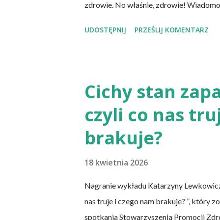
zdrowie. No właśnie, zdrowie! Wiadom
chorób serca, cukrzycy czy udaru mózg
UDOSTĘPNIJ
PRZEŚLIJ KOMENTARZ
zachorowania na raka. Czy jednak diet
niezbędnych składników? Talerz, nie słu
zwłaszcza weganizm, trzeba się liczyć z 
sumowało w słupkach? – Nie ma takiej p
Cichy stan zapa
Stowarzyszenia Promocji Zdrowego Stylu
czyli co nas tr
chcemy nauczyć się podstaw komponowan
spożywamy, w jakich ilościach, jaką ma to
brakuje?
18 kwietnia 2026
Nagranie wykładu Katarzyny Lewkowicz-Sie
nas truje i czego nam brakuje? ”, który
spotkania Stowarzyszenia Promocji Zdro