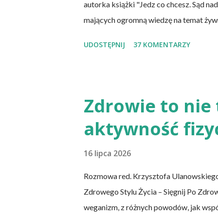
autorka książki "Jedz co chcesz. Sąd nad
mających ogromną wiedzę na temat żywnoś
dlatego społeczeństwo tkwi w stereotypa
UDOSTĘPNIJ
37 KOMENTARZY
naszym potwornym wrogiem jest najwięk
bo są zupełnie nieszkodliwe. Wiele podob
Można spotkać nawet specjalistów, któr
problem. To budzi niepewność i brak zau
Zdrowie to nie 
społeczeństwo oczekuje konkretnych, je
aktywność fizy
towarzystwa naukowe czy grupy robocze 
16 lipca 2026
Rozmowa red. Krzysztofa Ulanowskiego
Zdrowego Stylu Życia – Sięgnij Po Zdro
weganizm, z różnych powodów, jak współc