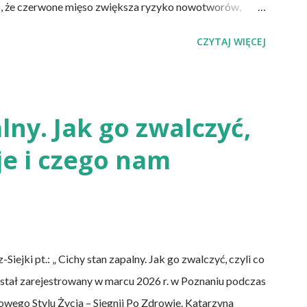
o, że czerwone mięso zwiększa ryzyko nowotworów,
u, a przetworzone mięso oznacza wyższe ryzyko
CZYTAJ WIĘCEJ
a wegańska dostarczy organizmowi wszystkich
pki Albo inaczej – czy przechodząc na wegetarianizm, a
tym, że wszystkie składniki będzie się skrupulatnie
otrzeby – uspokaja Agata Radosh, prezes
lny. Jak go zwalczyć,
 Życia – Sięgnij Po Zdrowie. – Choć owszem, gdy
uje i czego nam
ia diety wegańskiej, możemy spisywać to, co
 wartość od...
jki pt.: „ Cichy stan zapalny. Jak go zwalczyć, czyli co
 został zarejestrowany w marcu 2026 r. w Poznaniu podczas
wego Stylu Życia – Sięgnij Po Zdrowie. Katarzyna