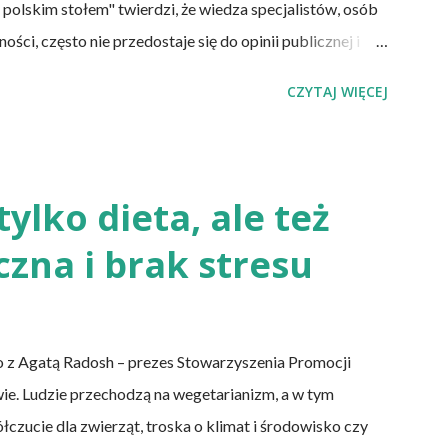
 polskim stołem" twierdzi, że wiedza specjalistów, osób
ci, często nie przedostaje się do opinii publicznej i
ch. Uważa, że pogląd głoszący, iż cholesterol jest
CZYTAJ WIĘCEJ
szym oszustwem, a jaja możemy jeść w dowolnej ilości,
nych w treści informacji znajduje się także w Internecie.
zy mają kompletnie odmienne spojrzenie na ten sam
fania do instytucji służby zdrowia, bowiem
tylko dieta, ale też
dnolitych zaleceń. Trzeba pamiętać, że każdego roku
czna i brak stresu
z różnych dziedzin publikują...
 z Agatą Radosh – prezes Stowarzyszenia Promocji
wie. Ludzie przechodzą na wegetarianizm, a w tym
zucie dla zwierząt, troska o klimat i środowisko czy