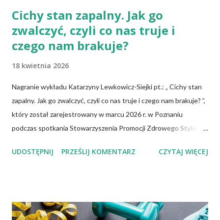
Cichy stan zapalny. Jak go
zwalczyć, czyli co nas truje i
czego nam brakuje?
18 kwietnia 2026
Nagranie wykładu Katarzyny Lewkowicz-Siejki pt.: „ Cichy stan
zapalny. Jak go zwalczyć, czyli co nas truje i czego nam brakuje? ”,
który został zarejestrowany w marcu 2026 r. w Poznaniu
podczas spotkania Stowarzyszenia Promocji Zdrowego Stylu
Życia – Sięgnij Po Zdrowie. Katarzyna Lewkowicz-Siejka –
UDOSTĘPNIJ
PRZEŚLIJ KOMENTARZ
CZYTAJ WIĘCEJ
dziennikarka, publicystka, promotorka zdrowego stylu życia,
autorka artykułów o tematyce zdrowotnej i społecznej,
redaktorka miesięcznika "Znaki Czasu".