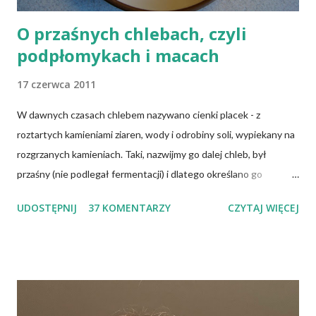
O przaśnych chlebach, czyli
podpłomykach i macach
17 czerwca 2011
W dawnych czasach chlebem nazywano cienki placek - z
roztartych kamieniami ziaren, wody i odrobiny soli, wypiekany na
rozgrzanych kamieniach. Taki, nazwijmy go dalej chleb, był
przaśny (nie podlegał fermentacji) i dlatego określano go
słowem "przaśnik". Słowianie takie pieczywo nazywali
UDOSTĘPNIJ
37 KOMENTARZY
CZYTAJ WIĘCEJ
podpłomykami. Hindusi mówią o nim czapatti, Żydzi maca, a
Indianie tortilla. Więc bez cienia wątpliwości rzec można, że
chleby przeszłości posiadały zdecydowanie inną recepturę niż
dzisiejsze chleby. Nie było w nich przede wszystkich ani drożdży,
ani zakwasu. Świeże, przaśne pieczywo jest zdrowe, w
przeciwieństwie do świeżego pieczywa na drożdżach czy