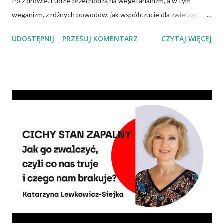
Po Zdrowie. Ludzie przechodzą na wegetarianizm, a w tym
weganizm, z różnych powodów, jak współczucie dla zwierząt,
troska o klimat i środowisko czy zdrowie. No właśnie, zdrowie!
UDOSTĘPNIJ
PRZEŚLIJ KOMENTARZ
CZYTAJ WIĘCEJ
Wiadomo, że czerwone mięso zwiększa ryzyko nowotworów,
chorób serca, cukrzycy czy udaru mózgu, a przetworzone mięso
oznacza wyższe ryzyko zachorowania na raka. Czy jednak dieta
wegańska dostarczy organizmowi wszystkich niezbędnych
składników? Talerz, nie słupki Albo inaczej – czy przechodząc na
wegetarianizm, a zwłaszcza weganizm, trzeba się liczyć z tym, że
wszystkie składniki będzie się skrupulatnie sumowało w
słupkach? – Nie ma takiej potrzeby – uspokaja Agata Radosh,
prezes Stowarzyszenia Promocji Zdrowego Stylu Życia – Sięgnij
Po Zdrowie. – Choć owszem, gdy chcemy nauczyć się podstaw
komponowania diety wegańskiej, możemy spisywać to, co
spożywamy, w jakich ilościach, jaką ma to wartość od...