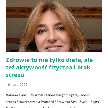
zakwasie. Przaśne podpłomyki nie obciążają żołądka kwasem i
fermentacją. Dziś, wzorem naszych prapradziadów możemy także
spożywać przaśny, niekwaszony chleb. Najprostszy przepis na
podpłomyki to: wziąć mąkę, wodę i trochę soli. Z tych składników
zagnieść ciasto, dodając mąkę w takiej ilości, aby ciasto nie kleiło
się do palców. Z kolei r...
Zdrowie to nie tylko dieta, ale
też aktywność fizyczna i brak
stresu
16 lipca 2026
Rozmowa red. Krzysztofa Ulanowskiego z Agatą Radosh –
prezes Stowarzyszenia Promocji Zdrowego Stylu Życia – Sięgnij