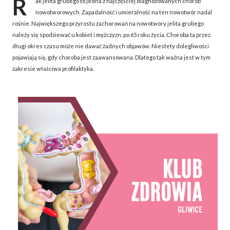
R
ak jelita grubego to jedna z najczęściej diagnozowanych chorób
nowotworowych. Zapadalność i umieralność na ten nowotwór nadal
rośnie. Największego przyrostu zachorowań na nowotwory jelita grubego
należy się spodziewać u kobiet i mężczyzn, po 65 roku życia. Choroba ta przez
długi okres czasu może nie dawać żadnych objawów. Niestety dolegliwości
pojawiają się, gdy choroba jest zaawansowana. Dlatego tak ważna jest w tym
zakresie właściwa profilaktyka.