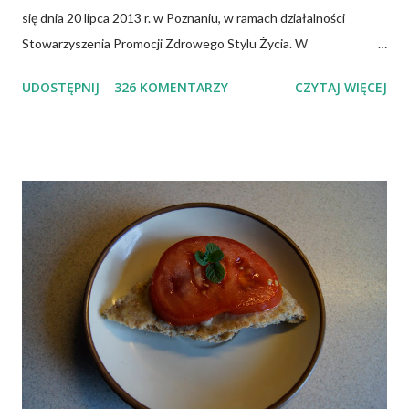
się dnia 20 lipca 2013 r. w Poznaniu, w ramach działalności
Stowarzyszenia Promocji Zdrowego Stylu Życia. W
zdecydowanej większości przypadków okazuje się, że wiedza jaką
UDOSTĘPNIJ
326 KOMENTARZY
CZYTAJ WIĘCEJ
posiadamy odnośnie witaminy B12 w świetle aktualnych
doniesień naukowych jest nieprawdziwa. Niedobór witaminy
B12 występuje dość powszechnie na całym świecie. W grupie
osób narażonych na jej niedobór znajdują się miedzy innymi
weganie (ludzie, którzy nie spożywają mięsa i produktów
pochodzenia zwierzęcego), laktoowowegetarianie (osoby, które
nie spożywają produktów mięsnych, ale włączają do diety
produkty pochodzenia zwierzęcego, takie jak mleko, przetwory
mleczne i jajka), osoby po 50 roku życia, niezależnie od ich diety,
osoby, które poddały się operacji żołądka lub którym wycięto
dolną część jelita cienkiego, a także osoby chorujące na AIDS.
Inni, w tym np. osoby chorujące na cukrzycę, a także każ...