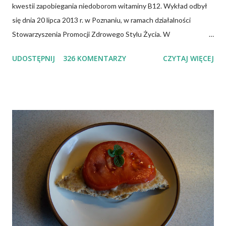
kwestii zapobiegania niedoborom witaminy B12. Wykład odbył
się dnia 20 lipca 2013 r. w Poznaniu, w ramach działalności
Stowarzyszenia Promocji Zdrowego Stylu Życia. W
zdecydowanej większości przypadków okazuje się, że wiedza jaką
UDOSTĘPNIJ
326 KOMENTARZY
CZYTAJ WIĘCEJ
posiadamy odnośnie witaminy B12 w świetle aktualnych
doniesień naukowych jest nieprawdziwa. Niedobór witaminy
B12 występuje dość powszechnie na całym świecie. W grupie
osób narażonych na jej niedobór znajdują się miedzy innymi
weganie (ludzie, którzy nie spożywają mięsa i produktów
pochodzenia zwierzęcego), laktoowowegetarianie (osoby, które
nie spożywają produktów mięsnych, ale włączają do diety
produkty pochodzenia zwierzęcego, takie jak mleko, przetwory
mleczne i jajka), osoby po 50 roku życia, niezależnie od ich diety,
osoby, które poddały się operacji żołądka lub którym wycięto
dolną część jelita cienkiego, a także osoby chorujące na AIDS.
Inni, w tym np. osoby chorujące na cukrzycę, a także każ...