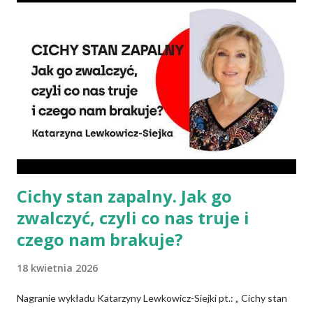
składników? Talerz, nie słupki Albo inaczej – czy przechodząc na
wegetarianizm, a zwłaszcza weganizm, trzeba się liczyć z tym, że
wszystkie składniki będzie się skrupulatnie sumowało w
słupkach? – Nie ma takiej potrzeby – uspokaja Agata Radosh,
prezes Stowarzyszenia Promocji Zdrowego Stylu Życia – Sięgnij
Po Zdrowie. – Choć owszem, gdy chcemy nauczyć się podstaw
komponowania diety wegańskiej, możemy spisywać to, co
spożywamy, w jakich ilościach, jaką ma to wartość od...
Cichy stan zapalny. Jak go
zwalczyć, czyli co nas truje i
czego nam brakuje?
18 kwietnia 2026
Nagranie wykładu Katarzyny Lewkowicz-Siejki pt.: „ Cichy stan