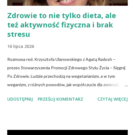
Zdrowie to nie tylko dieta, ale
też aktywność fizyczna i brak
stresu
16 lipca 2026
Rozmowa red. Krzysztofa Ulanowskiego z Agatą Radosh –
prezes Stowarzyszenia Promocji Zdrowego Stylu Życia – Sięgnij
Po Zdrowie. Ludzie przechodzą na wegetarianizm, a w tym
weganizm, z różnych powodów, jak współczucie dla zwierząt,
troska o klimat i środowisko czy zdrowie. No właśnie, zdrowie!
UDOSTĘPNIJ
PRZEŚLIJ KOMENTARZ
CZYTAJ WIĘCEJ
Wiadomo, że czerwone mięso zwiększa ryzyko nowotworów,
chorób serca, cukrzycy czy udaru mózgu, a przetworzone mięso
oznacza wyższe ryzyko zachorowania na raka. Czy jednak dieta
wegańska dostarczy organizmowi wszystkich niezbędnych