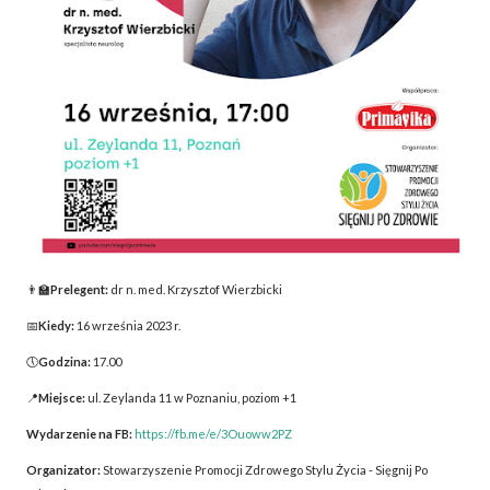
👨‍🏫
Prelegent:
dr n. med. Krzysztof Wierzbicki
📅
Kiedy:
16 września 2023 r.
🕔
Godzina:
17.00
📍
Miejsce:
ul. Zeylanda 11 w Poznaniu, poziom +1
Wydarzenie na FB:
https://fb.me/e/3Ouoww2PZ
Organizator:
Stowarzyszenie Promocji Zdrowego Stylu Życia - Sięgnij Po