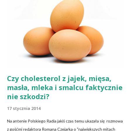
przeciwieństwie do świeżego pieczywa na drożdżach czy
zakwasie. Przaśne podpłomyki nie obciążają żołądka kwasem i
fermentacją. Dziś, wzorem naszych prapradziadów możemy także
spożywać przaśny, niekwaszony chleb. Najprostszy przepis na
podpłomyki to: wziąć mąkę, wodę i trochę soli. Z tych składników
zagnieść ciasto, dodając mąkę w takiej ilości, aby ciasto nie kleiło
się do palców. Z kolei r...
Czy cholesterol z jajek, mięsa,
masła, mleka i smalcu faktycznie
nie szkodzi?
17 stycznia 2014
Na antenie Polskiego Radia jakiś czas temu ukazała się rozmowa
z gośćmi redaktora Romana Czejarka o "największych mitach