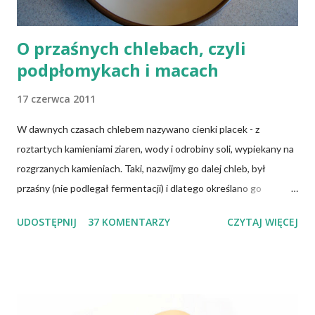
O przaśnych chlebach, czyli
podpłomykach i macach
17 czerwca 2011
W dawnych czasach chlebem nazywano cienki placek - z
roztartych kamieniami ziaren, wody i odrobiny soli, wypiekany na
rozgrzanych kamieniach. Taki, nazwijmy go dalej chleb, był
przaśny (nie podlegał fermentacji) i dlatego określano go
słowem "przaśnik". Słowianie takie pieczywo nazywali
UDOSTĘPNIJ
37 KOMENTARZY
CZYTAJ WIĘCEJ
podpłomykami. Hindusi mówią o nim czapatti, Żydzi maca, a
Indianie tortilla. Więc bez cienia wątpliwości rzec można, że
chleby przeszłości posiadały zdecydowanie inną recepturę niż
dzisiejsze chleby. Nie było w nich przede wszystkich ani drożdży,
ani zakwasu. Świeże, przaśne pieczywo jest zdrowe, w