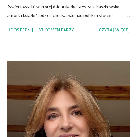
żywieniowych", w której dziennikarka Krystyna Naszkowska,
autorka książki "Jedz co chcesz. Sąd nad polskim stołem"
twierdzi, że wiedza specjalistów, osób mających ogromną wiedzę
UDOSTĘPNIJ
37 KOMENTARZY
CZYTAJ WIĘCEJ
na temat żywności, często nie przedostaje się do opinii
publicznej i dlatego społeczeństwo tkwi w stereotypach.
Uważa, że pogląd głoszący, iż cholesterol jest naszym
potwornym wrogiem jest największym oszustwem, a jaja
możemy jeść w dowolnej ilości, bo są zupełnie nieszkodliwe.
Wiele podobnych w treści informacji znajduje się także w
Internecie. Można spotkać nawet specjalistów, którzy mają
kompletnie odmienne spojrzenie na ten sam problem. To budzi
niepewność i brak zaufania do instytucji służby zdrowia, bowiem
społeczeństwo oczekuje konkretnych, jednolitych zaleceń.
Trzeba pamiętać, że każdego roku towarzystwa naukowe czy
grupy robocze z różnych dziedzin publikują...