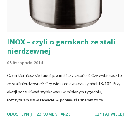
osoby, które poddały się operacji żołądka lub którym wycięto
dolną część jelita cienkiego, a także osoby chorujące na AIDS.
Inni, w tym np. osoby chorujące na cukrzycę, a także każ...
INOX – czyli o garnkach ze stali
nierdzewnej
05 listopada 2014
Czym kierujesz się kupując garnki czy sztućce? Czy wybierasz te
ze stali nierdzewnej? Czy wiesz co oznacza symbol 18/10? Przy
okazji poszukiwań szybkowaru w minionym tygodniu,
rozczytałam się w temacie. A ponieważ uznałam to za
interesujące, dzielę się tym. Garnki mogą być wykonywane z
UDOSTĘPNIJ
23 KOMENTARZE
CZYTAJ WIĘCEJ
różnych materiałów odpornych na wysoką temperaturę i
deformację np.: ze stali węglowej (najczęściej emaliowane i