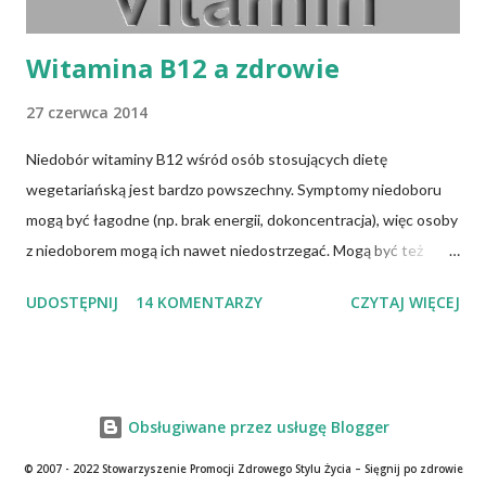
Witamina B12 a zdrowie
27 czerwca 2014
Niedobór witaminy B12 wśród osób stosujących dietę
wegetariańską jest bardzo powszechny. Symptomy niedoboru
mogą być łagodne (np. brak energii, dokoncentracja), więc osoby
z niedoborem mogą ich nawet niedostrzegać. Mogą być też
ukryte (np. obniżona gęstość kości, zaburzenia słuchu), jak
UDOSTĘPNIJ
14 KOMENTARZY
CZYTAJ WIĘCEJ
również bardzo poważne (np. poronienia, wrodzone wady u
noworodka, demencja, paraliż, padaczka, itd.). W tym tygodniu
rozmawiałem z młodym meżczyzną w wieku 40. lat, który
niedawno stracił funkcjonalność w kończynach. Pewnego dnia
Obsługiwane przez usługę Blogger
obudził się i zwyczajnie nie mógł wstać, czuł się jak
sparaliżowany. Osobie tej postawiono diagnozę niedoboru
© 2007 - 2022 Stowarzyszenie Promocji Zdrowego Stylu Życia – Sięgnij po zdrowie