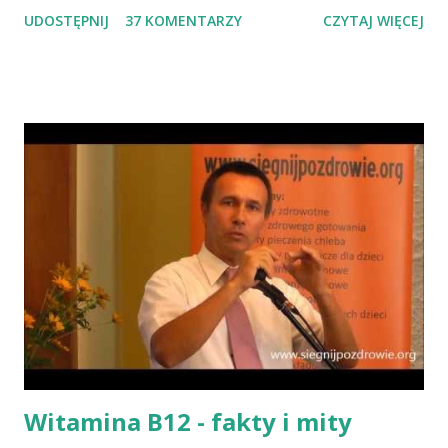
słowem "przaśnik". Słowianie takie pieczywo nazywali
UDOSTĘPNIJ
37 KOMENTARZY
CZYTAJ WIĘCEJ
podpłomykami. Hindusi mówią o nim czapatti, Żydzi maca, a
Indianie tortilla. Więc bez cienia wątpliwości rzec można, że
chleby przeszłości posiadały zdecydowanie inną recepturę niż
dzisiejsze chleby. Nie było w nich przede wszystkich ani drożdży,
ani zakwasu. Świeże, przaśne pieczywo jest zdrowe, w
przeciwieństwie do świeżego pieczywa na drożdżach czy
zakwasie. Przaśne podpłomyki nie obciążają żołądka kwasem i
fermentacją. Dziś, wzorem naszych prapradziadów możemy także
spożywać przaśny, niekwaszony chleb. Najprostszy przepis na
podpłomyki to: wziąć mąkę, wodę i trochę soli. Z tych składników
zagnieść ciasto, dodając mąkę w takiej ilości, aby ciasto nie kleiło
się do palców. Z kolei r...
Witamina B12 - fakty i mity