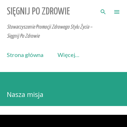
Przejdź do głównej zawartości
SIĘGNIJ PO ZDROWIE
Stowarzyszenie Promocji Zdrowego Stylu Życia –
Sięgnij Po Zdrowie
Strona główna
Więcej…
Nasza misja