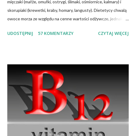
mięczaki (małże, omułki, ostrygi, ślimaki, ośmiornice, kalmary) i
skorupiaki (krewetki, kraby, homary, langusty). Dietetycy chwalą
owoce morza ze względu na cenne wartości odżywcze, jednak
ich spożywanie może wywołać zatrucia pokarmowe. Spożywanie
UDOSTĘPNIJ
57 KOMENTARZY
CZYTAJ WIĘCEJ
owoców morza staje się w Polsce coraz popularniejsze, a więc i
prawdopodobieństwo zatruć po ich spożyciu wzrasta. Większość
zatruć wywołuje negatywne objawy neurologiczne lub ze strony
układu pokarmowego. Niektóre mogą być śmiertelne dla
człowieka — śmiertelność może sięgać 50 proc. przypadków.
Dlaczego tak się dzieje? Po pierwsze, zatrucia są spowodowane
zanieczyszczeniem środowiska życia tych stworzeń fekaliami
ludzkimi, w których mogą być obecne bakterie z rodzaju
Salmonella lub Clostridium. Po drugie, większość owoców morza
to filtratory — działają jak bardzo wydajny filtr wody. Można to
sprawdzić, wrzucając małża do akwarium, w którym dawno nie
wymieniano wody ...