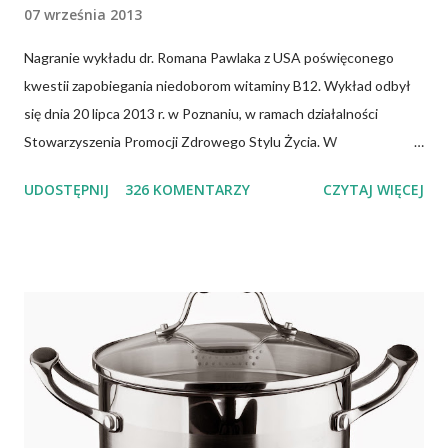
07 września 2013
Nagranie wykładu dr. Romana Pawlaka z USA poświęconego
kwestii zapobiegania niedoborom witaminy B12. Wykład odbył
się dnia 20 lipca 2013 r. w Poznaniu, w ramach działalności
Stowarzyszenia Promocji Zdrowego Stylu Życia. W
zdecydowanej większości przypadków okazuje się, że wiedza jaką
UDOSTĘPNIJ
326 KOMENTARZY
CZYTAJ WIĘCEJ
posiadamy odnośnie witaminy B12 w świetle aktualnych
doniesień naukowych jest nieprawdziwa. Niedobór witaminy
B12 występuje dość powszechnie na całym świecie. W grupie
osób narażonych na jej niedobór znajdują się miedzy innymi
weganie (ludzie, którzy nie spożywają mięsa i produktów
pochodzenia zwierzęcego), laktoowowegetarianie (osoby, które
nie spożywają produktów mięsnych, ale włączają do diety
produkty pochodzenia zwierzęcego, takie jak mleko, przetwory
mleczne i jajka), osoby po 50 roku życia, niezależnie od ich diety,