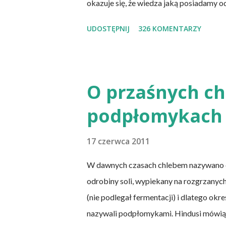
okazuje się, że wiedza jaką posiadamy o
naukowych jest nieprawdziwa. Niedobór
UDOSTĘPNIJ
326 KOMENTARZY
świecie. W grupie osób narażonych na jej
którzy nie spożywają mięsa i produktó
(osoby, które nie spożywają produktów 
zwierzęcego, takie jak mleko, przetwory 
O przaśnych chl
ich diety, osoby, które poddały się opera
podpłomykach 
cienkiego, a także osoby chorujące na AI
każ...
17 czerwca 2011
W dawnych czasach chlebem nazywano cie
odrobiny soli, wypiekany na rozgrzanych
(nie podlegał fermentacji) i dlatego okr
nazywali podpłomykami. Hindusi mówią o 