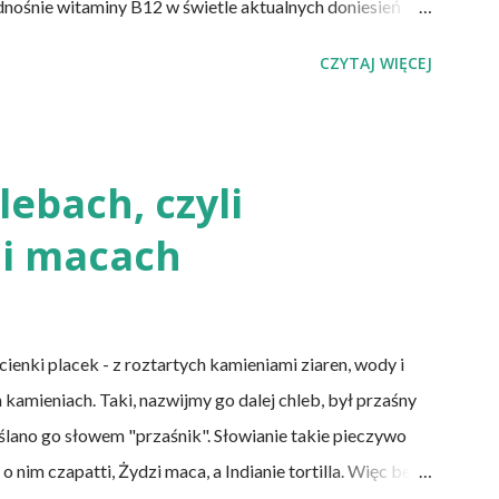
dnośnie witaminy B12 w świetle aktualnych doniesień
 witaminy B12 występuje dość powszechnie na całym
CZYTAJ WIĘCEJ
 niedobór znajdują się miedzy innymi weganie (ludzie,
w pochodzenia zwierzęcego), laktoowowegetarianie
mięsnych, ale włączają do diety produkty pochodzenia
mleczne i jajka), osoby po 50 roku życia, niezależnie od
ebach, czyli
cji żołądka lub którym wycięto dolną część jelita
i macach
DS. Inni, w tym np. osoby chorujące na cukrzycę, a także
nki placek - z roztartych kamieniami ziaren, wody i
 kamieniach. Taki, nazwijmy go dalej chleb, był przaśny
eślano go słowem "przaśnik". Słowianie takie pieczywo
nim czapatti, Żydzi maca, a Indianie tortilla. Więc bez