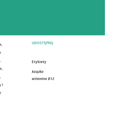
UDOSTĘPNIJ
a,
m
.
Etykiety
e,
książka
,
witamina B12
 i
z