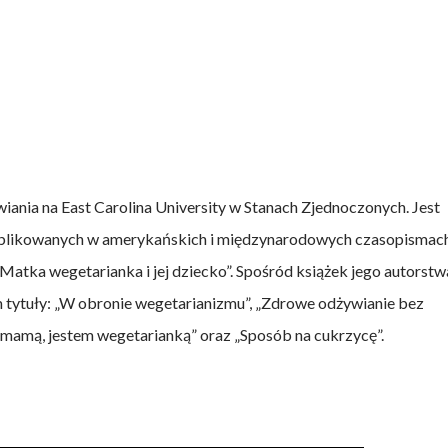
ania na East Carolina University w Stanach Zjednoczonych. Jest
blikowanych w amerykańskich i międzynarodowych czasopismac
atka wegetarianka i jej dziecko”. Spośród książek jego autorstw
m tytuły: „W obronie wegetarianizmu”, „Zdrowe odżywianie bez
m mamą, jestem wegetarianką” oraz „Sposób na cukrzycę”.