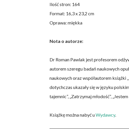
Ilość stron: 164
Format: 16,3 x 23,2 cm
Oprawa: miękka
Nota o autorze:
Dr Roman Pawlak jest profesorem odżywi
autorem szeregu badań naukowych opu
naukowych oraz współautorem książki „M
dotychczas ukazały się w języku polski
tajemnic”, „Zatrzymaj młodość”, „Jeste
Książkę można nabyć u
Wydawcy
.