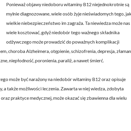
Ponieważ objawy niedoboru witaminy B12 niejednokrotnie są
mylnie diagnozowane, wiele osób żyje nieświadomych tego, ja
wielkie niebezpieczeństwo im zagraża. Ta niewiedza może nas
wiele kosztować, gdyż niedobór tego ważnego składnika
odżywczego może prowadzić do poważnych komplikacji
em, choroba Alzheimera, otępienie, schizofrenia, depresja, złaman
ne, niepłodność, poronienia, paraliż, a nawet śmierć.
aczego może być narażony na niedobór witaminy B12 oraz opisuje
y, a także możliwości leczenia. Zawarta w niej wiedza, zdobyta
j oraz praktyce medycznej, może okazać się zbawienna dla wielu