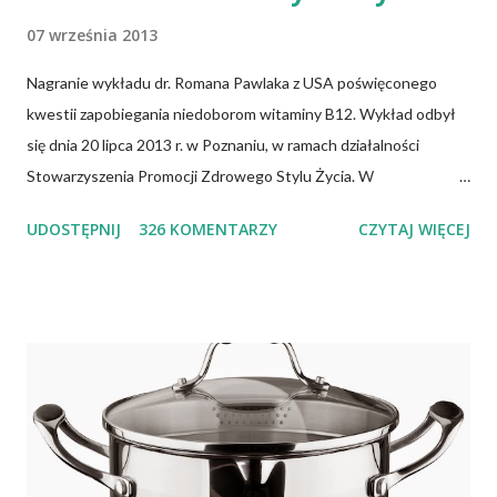
07 września 2013
Nagranie wykładu dr. Romana Pawlaka z USA poświęconego
kwestii zapobiegania niedoborom witaminy B12. Wykład odbył
się dnia 20 lipca 2013 r. w Poznaniu, w ramach działalności
Stowarzyszenia Promocji Zdrowego Stylu Życia. W
zdecydowanej większości przypadków okazuje się, że wiedza jaką
UDOSTĘPNIJ
326 KOMENTARZY
CZYTAJ WIĘCEJ
posiadamy odnośnie witaminy B12 w świetle aktualnych
doniesień naukowych jest nieprawdziwa. Niedobór witaminy
B12 występuje dość powszechnie na całym świecie. W grupie
osób narażonych na jej niedobór znajdują się miedzy innymi
weganie (ludzie, którzy nie spożywają mięsa i produktów
pochodzenia zwierzęcego), laktoowowegetarianie (osoby, które
nie spożywają produktów mięsnych, ale włączają do diety
produkty pochodzenia zwierzęcego, takie jak mleko, przetwory
mleczne i jajka), osoby po 50 roku życia, niezależnie od ich diety,