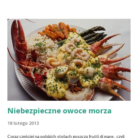
zdobione), stopów aluminium, stopów miedzi, stali nierdzewnej
chromowo-niklowej (INOX to jej symbol), żeliwa, szkła i
ceramiki (w tym gliny). Niewątpliwie, naczynia do naszej kuchni
powinny być mądrze wybrane, ponieważ używając
nieodpowiednich naczyń, łatwo o kłopoty ze zdrowiem .
Niebezpieczne owoce morza
18 lutego 2013
Coraz częściej na polskich stołach goszczą frutti di mare , czyli