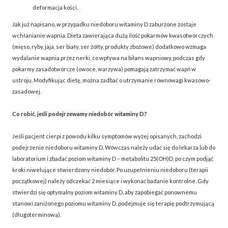
deformacja kości.
Jak już napisano, w przypadku niedoboru witaminy D zaburzone zostaje
wchłanianie wapnia. Dieta zawierająca dużą ilość pokarmów kwasotwórczych
(mięso, ryby, jaja, ser biały, ser żółty, produkty zbożowe) dodatkowo wzmaga
wydalanie wapnia przez nerki, co wpływa na bilans wapniowy, podczas gdy
pokarmy zasadotwórcze (owoce, warzywa) pomagają zatrzymać wapń w
ustroju. Modyfikując dietę, można zadbać o utrzymanie równowagi kwasowo-
zasadowej.
Co robić, jeśli podejrzewamy niedobór witaminy D?
Jeśli pacjent cierpi z powodu kilku symptomów wyżej opisanych, zachodzi
podejrzenie niedoboru witaminy D. Wówczas należy udać się do lekarza lub do
laboratorium i zbadać poziom witaminy D – metabolitu 25(OH)D, po czym podjąć
kroki niwelujące stwierdzony niedobór. Po uzupełnieniu niedoboru (terapii
początkowej) należy odczekać 2 miesiące i wykonać badanie kontrolne. Gdy
stwierdzi się optymalny poziom witaminy D, aby zapobiegać ponownemu
stanowi zaniżonego poziomu witaminy D, podejmuje się terapię podtrzymującą
(długoterminową).