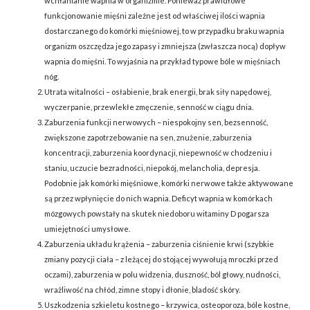
wchłanianie wapnia w organizmie. Ponieważ prawidłowe
funkcjonowanie mięśni zależne jest od właściwej ilości wapnia
dostarczanego do komórki mięśniowej, to w przypadku braku wapnia
organizm oszczędza jego zapasy i zmniejsza (zwłaszcza nocą) dopływ
wapnia do mięśni. To wyjaśnia na przykład typowe bóle w mięśniach
nóg.
Utrata witalności – osłabienie, brak energii, brak siły napędowej,
wyczerpanie, przewlekłe zmęczenie, senność w ciągu dnia.
Zaburzenia funkcji nerwowych – niespokojny sen, bezsenność,
zwiększone zapotrzebowanie na sen, znużenie, zaburzenia
koncentracji, zaburzenia koordynacji, niepewność w chodzeniu i
staniu, uczucie bezradności, niepokój, melancholia, depresja.
Podobnie jak komórki mięśniowe, komórki nerwowe także aktywowane
są przez wpłynięcie do nich wapnia. Deficyt wapnia w komórkach
mózgowych powstały na skutek niedoboru witaminy D pogarsza
umiejętności umysłowe.
Zaburzenia układu krążenia – zaburzenia ciśnienie krwi (szybkie
zmiany pozycji ciała – z leżącej do stojącej wywołują mroczki przed
oczami), zaburzenia w polu widzenia, duszność, ból głowy, nudności,
wrażliwość na chłód, zimne stopy i dłonie, bladość skóry.
Uszkodzenia szkieletu kostnego – krzywica, osteoporoza, bóle kostne,