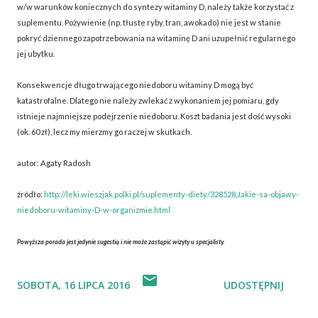
w/w warunków koniecznych do syntezy witaminy D, należy także korzystać z
suplementu. Pożywienie (np. tłuste ryby, tran, awokado) nie jest w stanie
pokryć dziennego zapotrzebowania na witaminę D ani uzupełnić regularnego
jej ubytku.
Konsekwencje długo trwającego niedoboru witaminy D mogą być
katastrofalne. Dlatego nie należy zwlekać z wykonaniem jej pomiaru, gdy
istnieje najmniejsze podejrzenie niedoboru. Koszt badania jest dość wysoki
(ok. 60 zł), lecz my mierzmy go raczej w skutkach.
autor: Agaty Radosh
źródło:
http://leki.wieszjak.polki.pl/suplementy-diety/328528,Jakie-sa-objawy-
niedoboru-witaminy-D-w-organizmie.html
Powyższa porada jest jedynie sugestią i nie może zastąpić wizyty u specjalisty.
SOBOTA, 16 LIPCA 2016
UDOSTĘPNIJ