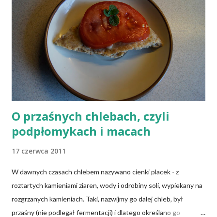
n
t
a
r
z
O przaśnych chlebach, czyli
podpłomykach i macach
17 czerwca 2011
W dawnych czasach chlebem nazywano cienki placek - z
roztartych kamieniami ziaren, wody i odrobiny soli, wypiekany na
rozgrzanych kamieniach. Taki, nazwijmy go dalej chleb, był
przaśny (nie podlegał fermentacji) i dlatego określano go