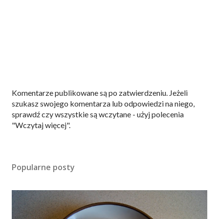
P
Komentarze publikowane są po zatwierdzeniu. Jeżeli
r
szukasz swojego komentarza lub odpowiedzi na niego,
z
sprawdź czy wszystkie są wczytane - użyj polecenia
e
"Wczytaj więcej".
ś
l
i
Popularne posty
j
k
o
m
e