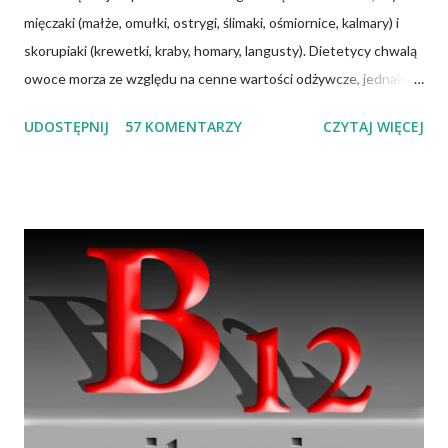
mięczaki (małże, omułki, ostrygi, ślimaki, ośmiornice, kalmary) i
skorupiaki (krewetki, kraby, homary, langusty). Dietetycy chwalą
owoce morza ze względu na cenne wartości odżywcze, jednak
ich spożywanie może wywołać zatrucia pokarmowe. Spożywanie
UDOSTĘPNIJ
57 KOMENTARZY
CZYTAJ WIĘCEJ
owoców morza staje się w Polsce coraz popularniejsze, a więc i
prawdopodobieństwo zatruć po ich spożyciu wzrasta. Większość
zatruć wywołuje negatywne objawy neurologiczne lub ze strony
układu pokarmowego. Niektóre mogą być śmiertelne dla
człowieka — śmiertelność może sięgać 50 proc. przypadków.
Dlaczego tak się dzieje? Po pierwsze, zatrucia są spowodowane
zanieczyszczeniem środowiska życia tych stworzeń fekaliami
ludzkimi, w których mogą być obecne bakterie z rodzaju
Salmonella lub Clostridium. Po drugie, większość owoców morza
to filtratory — działają jak bardzo wydajny filtr wody. Można to
sprawdzić, wrzucając małża do akwarium, w którym dawno nie
wymieniano wody ...