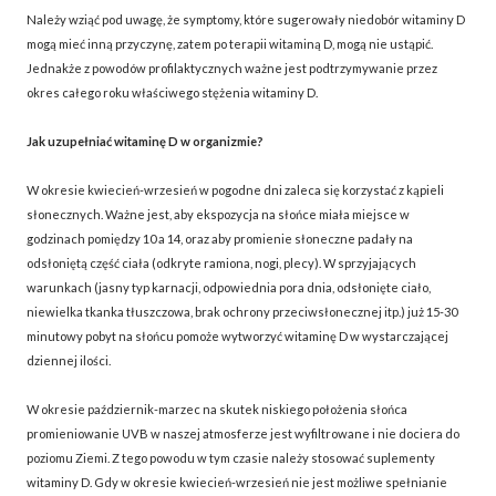
Należy wziąć pod uwagę, że symptomy, które sugerowały niedobór witaminy D
mogą mieć inną przyczynę, zatem po terapii witaminą D, mogą nie ustąpić.
Jednakże z powodów profilaktycznych ważne jest podtrzymywanie przez
okres całego roku właściwego stężenia witaminy D.
Jak uzupełniać witaminę D w organizmie?
W okresie kwiecień-wrzesień w pogodne dni zaleca się korzystać z kąpieli
słonecznych. Ważne jest, aby ekspozycja na słońce miała miejsce w
godzinach pomiędzy 10 a 14, oraz aby promienie słoneczne padały na
odsłoniętą część ciała (odkryte ramiona, nogi, plecy). W sprzyjających
warunkach (jasny typ karnacji, odpowiednia pora dnia, odsłonięte ciało,
niewielka tkanka tłuszczowa, brak ochrony przeciwsłonecznej itp.) już 15-30
minutowy pobyt na słońcu pomoże wytworzyć witaminę D w wystarczającej
dziennej ilości.
W okresie październik-marzec na skutek niskiego położenia słońca
promieniowanie UVB w naszej atmosferze jest wyfiltrowane i nie dociera do
poziomu Ziemi. Z tego powodu w tym czasie należy stosować suplementy
witaminy D. Gdy w okresie kwiecień-wrzesień nie jest możliwe spełnianie