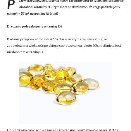
P
rzewlekłe zmęczenie, drgania mięśni czy bezsenność to tylko niektóre objawy
niedoboru witaminy D. Czym może on skutkować i do czego potrzebujemy
witaminy D? Jak uzupełniać jej braki?
Dlaczego potrzebujemy witaminy D?
Badania przeprowadzone w 2015 roku w naszym kraju wskazują, że
zdecydowana większość polskiego społeczeństwa (około 90%) dotknięta jest
niedoborem witaminy D.
Do niedawna mówiąc o witaminie D zwracano uwagę głównie na jej istotną