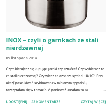
osoby, które poddały się operacji żołądka lub którym wycięto
dolną część jelita cienkiego, a także osoby chorujące na AIDS.
Inni, w tym np. osoby chorujące na cukrzycę, a także każ...
INOX – czyli o garnkach ze stali
nierdzewnej
05 listopada 2014
Czym kierujesz się kupując garnki czy sztućce? Czy wybierasz te
ze stali nierdzewnej? Czy wiesz co oznacza symbol 18/10? Przy
okazji poszukiwań szybkowaru w minionym tygodniu,
rozczytałam się w temacie. A ponieważ uznałam to za
interesujące, dzielę się tym. Garnki mogą być wykonywane z
UDOSTĘPNIJ
23 KOMENTARZE
CZYTAJ WIĘCEJ
różnych materiałów odpornych na wysoką temperaturę i
deformację np.: ze stali węglowej (najczęściej emaliowane i