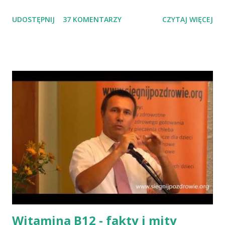
słowem "przaśnik". Słowianie takie pieczywo nazywali
UDOSTĘPNIJ
37 KOMENTARZY
CZYTAJ WIĘCEJ
podpłomykami. Hindusi mówią o nim czapatti, Żydzi maca, a
Indianie tortilla. Więc bez cienia wątpliwości rzec można, że
chleby przeszłości posiadały zdecydowanie inną recepturę niż
dzisiejsze chleby. Nie było w nich przede wszystkich ani drożdży,
ani zakwasu. Świeże, przaśne pieczywo jest zdrowe, w
przeciwieństwie do świeżego pieczywa na drożdżach czy
zakwasie. Przaśne podpłomyki nie obciążają żołądka kwasem i
fermentacją. Dziś, wzorem naszych prapradziadów możemy także
spożywać przaśny, niekwaszony chleb. Najprostszy przepis na
podpłomyki to: wziąć mąkę, wodę i trochę soli. Z tych składników
zagnieść ciasto, dodając mąkę w takiej ilości, aby ciasto nie kleiło
się do palców. Z kolei r...
Witamina B12 - fakty i mity