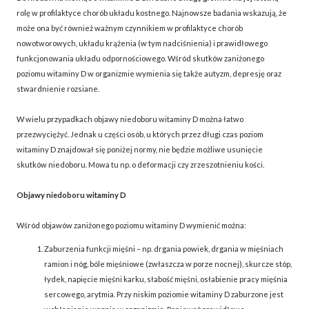
rolę w profilaktyce chorób układu kostnego. Najnowsze badania wskazują, że
może ona być również ważnym czynnikiem w profilaktyce chorób
nowotworowych, układu krążenia (w tym nadciśnienia) i prawidłowego
funkcjonowania układu odpornościowego. Wśród skutków zaniżonego
poziomu witaminy D w organizmie wymienia się także autyzm, depresję oraz
stwardnienie rozsiane.
W wielu przypadkach objawy niedoboru witaminy D można łatwo
przezwyciężyć. Jednak u części osób, u których przez długi czas poziom
witaminy D znajdował się poniżej normy, nie będzie możliwe usunięcie
skutków niedoboru. Mowa tu np. o deformacji czy zrzeszotnieniu kości.
Objawy niedoboru witaminy D
Wśród objawów zaniżonego poziomu witaminy D wymienić można:
Zaburzenia funkcji mięśni – np. drgania powiek, drgania w mięśniach
ramion i nóg, bóle mięśniowe (zwłaszcza w porze nocnej), skurcze stóp,
łydek, napięcie mięśni karku, słabość mięśni, osłabienie pracy mięśnia
sercowego, arytmia. Przy niskim poziomie witaminy D zaburzone jest