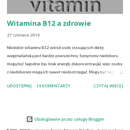
Witamina B12 a zdrowie
27 czerwca 2014
Niedobór witaminy B12 wśród osób stosujących dietę
wegetariańską jest bardzo powszechny. Symptomy niedoboru
mogą być łagodne (np. brak energii, dokoncentracja), więc osoby
z niedoborem mogą ich nawet niedostrzegać. Mogą być też
ukryte (np. obniżona gęstość kości, zaburzenia słuchu), jak
UDOSTĘPNIJ
14 KOMENTARZY
CZYTAJ WIĘCEJ
również bardzo poważne (np. poronienia, wrodzone wady u
noworodka, demencja, paraliż, padaczka, itd.). W tym tygodniu
rozmawiałem z młodym meżczyzną w wieku 40. lat, który
niedawno stracił funkcjonalność w kończynach. Pewnego dnia
Obsługiwane przez usługę Blogger
obudził się i zwyczajnie nie mógł wstać, czuł się jak
sparaliżowany. Osobie tej postawiono diagnozę niedoboru