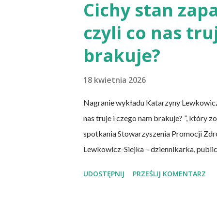
sumowało w słupkach? – Nie ma takiej p
Cichy stan zapa
Stowarzyszenia Promocji Zdrowego Stylu
czyli co nas tr
chcemy nauczyć się podstaw komponowan
spożywamy, w jakich ilościach, jaką ma to
brakuje?
18 kwietnia 2026
Nagranie wykładu Katarzyny Lewkowicz-Sie
nas truje i czego nam brakuje? ”, który
spotkania Stowarzyszenia Promocji Zdro
Lewkowicz-Siejka – dziennikarka, publi
artykułów o tematyce zdrowotnej i społ
UDOSTĘPNIJ
PRZEŚLIJ KOMENTARZ