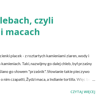
w pochodzenia zwierzęcego), laktoowowegetarianie
mięsnych, ale włączają do diety produkty pochodzenia
mleczne i jajka), osoby po 50 roku życia, niezależnie od
ebach, czyli
cji żołądka lub którym wycięto dolną część jelita
i macach
DS. Inni, w tym np. osoby chorujące na cukrzycę, a także
nki placek - z roztartych kamieniami ziaren, wody i
 kamieniach. Taki, nazwijmy go dalej chleb, był przaśny
eślano go słowem "przaśnik". Słowianie takie pieczywo
nim czapatti, Żydzi maca, a Indianie tortilla. Więc bez
y przeszłości posiadały zdecydowanie inną recepturę niż
CZYTAJ WIĘCEJ
e wszystkich ani drożdży, ani zakwasu. Świeże, przaśne
e do świeżego pieczywa na drożdżach czy zakwasie.