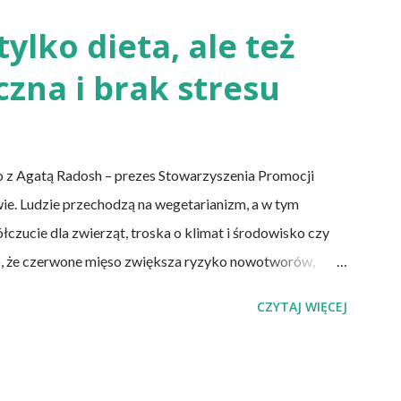
ka kwasem i fermentacją. Dziś, wzorem naszych
rzaśny, niekwaszony chleb. Najprostszy przepis na
tylko dieta, ale też
ę soli. Z tych składników zagnieść ciasto, dodając mąkę
czna i brak stresu
 palców. Z kolei r...
 z Agatą Radosh – prezes Stowarzyszenia Promocji
wie. Ludzie przechodzą na wegetarianizm, a w tym
zucie dla zwierząt, troska o klimat i środowisko czy
o, że czerwone mięso zwiększa ryzyko nowotworów,
u, a przetworzone mięso oznacza wyższe ryzyko
CZYTAJ WIĘCEJ
a wegańska dostarczy organizmowi wszystkich
pki Albo inaczej – czy przechodząc na wegetarianizm, a
tym, że wszystkie składniki będzie się skrupulatnie