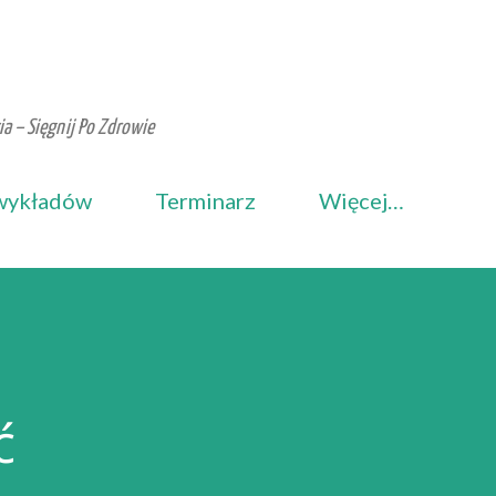
Przejdź do głównej zawartości
a – Sięgnij Po Zdrowie
wykładów
Terminarz
Więcej…
ć