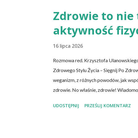
Przaśne podpłomyki nie obciążają żołąd
prapradziadów możemy także spożywać p
Zdrowie to nie 
podpłomyki to: wziąć mąkę, wodę i troch
aktywność fizy
w takiej ilości, aby ciasto nie kleiło się do
16 lipca 2026
Rozmowa red. Krzysztofa Ulanowskiego
Zdrowego Stylu Życia – Sięgnij Po Zdro
weganizm, z różnych powodów, jak współc
zdrowie. No właśnie, zdrowie! Wiadom
chorób serca, cukrzycy czy udaru mózg
UDOSTĘPNIJ
PRZEŚLIJ KOMENTARZ
zachorowania na raka. Czy jednak diet
niezbędnych składników? Talerz, nie słu
zwłaszcza weganizm, trzeba się liczyć z 