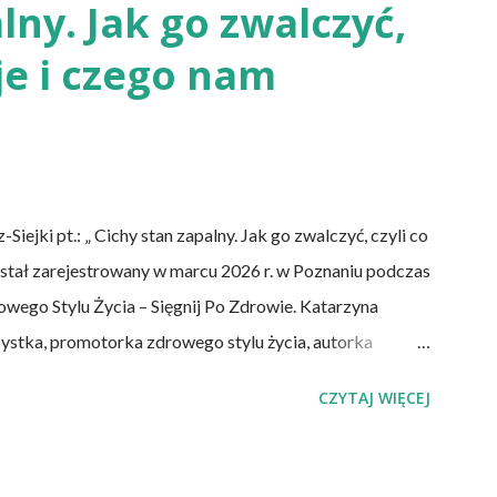
otrzeby – uspokaja Agata Radosh, prezes
lny. Jak go zwalczyć,
 Życia – Sięgnij Po Zdrowie. – Choć owszem, gdy
uje i czego nam
ia diety wegańskiej, możemy spisywać to, co
 wartość od...
jki pt.: „ Cichy stan zapalny. Jak go zwalczyć, czyli co
 został zarejestrowany w marcu 2026 r. w Poznaniu podczas
wego Stylu Życia – Sięgnij Po Zdrowie. Katarzyna
cystka, promotorka zdrowego stylu życia, autorka
ecznej, redaktorka miesięcznika "Znaki Czasu".
CZYTAJ WIĘCEJ