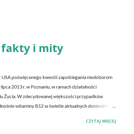
fakty i mity
z USA poświęconego kwestii zapobiegania niedoborom
lipca 2013 r. w Poznaniu, w ramach działalności
lu Życia. W zdecydowanej większości przypadków
dnośnie witaminy B12 w świetle aktualnych doniesień
 witaminy B12 występuje dość powszechnie na całym
CZYTAJ WIĘCEJ
 niedobór znajdują się miedzy innymi weganie (ludzie,