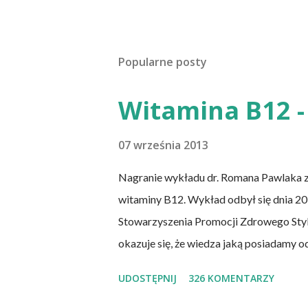
Popularne posty
Witamina B12 - 
07 września 2013
Nagranie wykładu dr. Romana Pawlaka 
witaminy B12. Wykład odbył się dnia 20 
Stowarzyszenia Promocji Zdrowego Sty
okazuje się, że wiedza jaką posiadamy o
naukowych jest nieprawdziwa. Niedobór
UDOSTĘPNIJ
326 KOMENTARZY
świecie. W grupie osób narażonych na jej