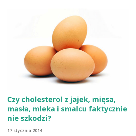
wegańska dostarczy organizmowi wszystkich niezbędnych
składników? Talerz, nie słupki Albo inaczej – czy przechodząc na
wegetarianizm, a zwłaszcza weganizm, trzeba się liczyć z tym, że
wszystkie składniki będzie się skrupulatnie sumowało w
słupkach? – Nie ma takiej potrzeby – uspokaja Agata Radosh,
prezes Stowarzyszenia Promocji Zdrowego Stylu Życia – Sięgnij
Po Zdrowie. – Choć owszem, gdy chcemy nauczyć się podstaw
komponowania diety wegańskiej, możemy spisywać to, co
spożywamy, w jakich ilościach, jaką ma to wartość od...
Czy cholesterol z jajek, mięsa,
masła, mleka i smalcu faktycznie
nie szkodzi?
17 stycznia 2014