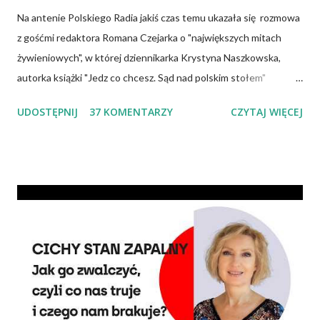
Na antenie Polskiego Radia jakiś czas temu ukazała się rozmowa
z gośćmi redaktora Romana Czejarka o "największych mitach
żywieniowych", w której dziennikarka Krystyna Naszkowska,
autorka książki "Jedz co chcesz. Sąd nad polskim stołem"
twierdzi, że wiedza specjalistów, osób mających ogromną wiedzę
UDOSTĘPNIJ
37 KOMENTARZY
CZYTAJ WIĘCEJ
na temat żywności, często nie przedostaje się do opinii
publicznej i dlatego społeczeństwo tkwi w stereotypach.
Uważa, że pogląd głoszący, iż cholesterol jest naszym
potwornym wrogiem jest największym oszustwem, a jaja
możemy jeść w dowolnej ilości, bo są zupełnie nieszkodliwe.
Wiele podobnych w treści informacji znajduje się także w
Internecie. Można spotkać nawet specjalistów, którzy mają
kompletnie odmienne spojrzenie na ten sam problem. To budzi
niepewność i brak zaufania do instytucji służby zdrowia, bowiem
społeczeństwo oczekuje konkretnych, jednolitych zaleceń.
Trzeba pamiętać, że każdego roku towarzystwa naukowe czy