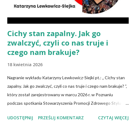
grupy robocze z różnych dziedzin publikują...
Cichy stan zapalny. Jak go
zwalczyć, czyli co nas truje i
czego nam brakuje?
18 kwietnia 2026
Nagranie wykładu Katarzyny Lewkowicz-Siejki pt.: „ Cichy stan
zapalny. Jak go zwalczyć, czyli co nas truje i czego nam brakuje? ”,
który został zarejestrowany w marcu 2026 r. w Poznaniu
podczas spotkania Stowarzyszenia Promocji Zdrowego Stylu
Życia – Sięgnij Po Zdrowie. Katarzyna Lewkowicz-Siejka –
UDOSTĘPNIJ
PRZEŚLIJ KOMENTARZ
CZYTAJ WIĘCEJ
dziennikarka, publicystka, promotorka zdrowego stylu życia,
autorka artykułów o tematyce zdrowotnej i społecznej,