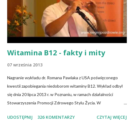
Witamina B12 - fakty i mity
07 września 2013
Nagranie wykładu dr. Romana Pawlaka z USA poświęconego
kwestii zapobiegania niedoborom witaminy B12. Wykład odbył
się dnia 20 lipca 2013 r. w Poznaniu, w ramach działalności
Stowarzyszenia Promocji Zdrowego Stylu Życia. W
zdecydowanej większości przypadków okazuje się, że wiedza jaką
UDOSTĘPNIJ
326 KOMENTARZY
CZYTAJ WIĘCEJ
posiadamy odnośnie witaminy B12 w świetle aktualnych
doniesień naukowych jest nieprawdziwa. Niedobór witaminy