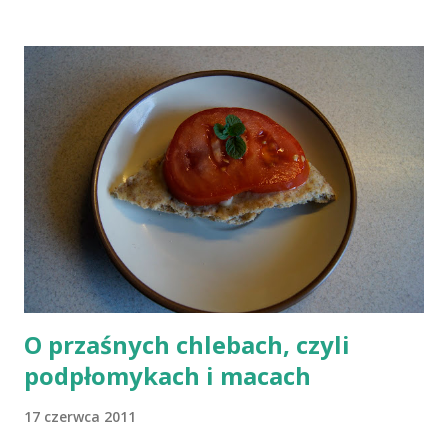
B12 występuje dość powszechnie na całym świecie. W grupie
osób narażonych na jej niedobór znajdują się miedzy innymi
weganie (ludzie, którzy nie spożywają mięsa i produktów
pochodzenia zwierzęcego), laktoowowegetarianie (osoby, które
nie spożywają produktów mięsnych, ale włączają do diety
produkty pochodzenia zwierzęcego, takie jak mleko, przetwory
mleczne i jajka), osoby po 50 roku życia, niezależnie od ich diety,
osoby, które poddały się operacji żołądka lub którym wycięto
dolną część jelita cienkiego, a także osoby chorujące na AIDS.
Inni, w tym np. osoby chorujące na cukrzycę, a także każ...
O przaśnych chlebach, czyli
podpłomykach i macach
17 czerwca 2011