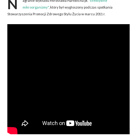
N
agranie wykładu Mirosława Hartwicha pt.
"Efektywne
mikroorganizmy"
, który był wygłoszony podczas spotkania
Stowarzyszenia Promocji Zdrowego Stylu Życia w marcu 2011 r.