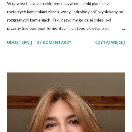
W dawnych czasach chlebem nazywano cienki placek - z
roztartych kamieniami ziaren, wody i odrobiny soli, wypiekany na
rozgrzanych kamieniach. Taki, nazwijmy go dalej chleb, był
przaśny (nie podlegał fermentacji) i dlatego określano go
słowem "przaśnik". Słowianie takie pieczywo nazywali
UDOSTĘPNIJ
37 KOMENTARZY
CZYTAJ WIĘCEJ
podpłomykami. Hindusi mówią o nim czapatti, Żydzi maca, a
Indianie tortilla. Więc bez cienia wątpliwości rzec można, że
chleby przeszłości posiadały zdecydowanie inną recepturę niż
dzisiejsze chleby. Nie było w nich przede wszystkich ani drożdży,
ani zakwasu. Świeże, przaśne pieczywo jest zdrowe, w
przeciwieństwie do świeżego pieczywa na drożdżach czy
zakwasie. Przaśne podpłomyki nie obciążają żołądka kwasem i
fermentacją. Dziś, wzorem naszych prapradziadów możemy także
spożywać przaśny, niekwaszony chleb. Najprostszy przepis na
podpłomyki to: wziąć mąkę, wodę i trochę soli. Z tych składników
zagnieść ciasto, dodając mąkę w takiej ilości, aby ciasto nie kleiło