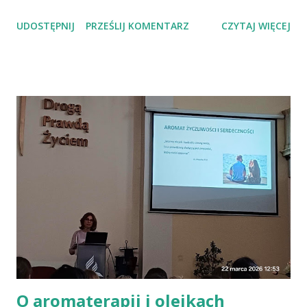
troska o klimat i środowisko czy zdrowie. No właśnie, zdrowie!
UDOSTĘPNIJ
PRZEŚLIJ KOMENTARZ
CZYTAJ WIĘCEJ
Wiadomo, że czerwone mięso zwiększa ryzyko nowotworów,
chorób serca, cukrzycy czy udaru mózgu, a przetworzone mięso
oznacza wyższe ryzyko zachorowania na raka. Czy jednak dieta
wegańska dostarczy organizmowi wszystkich niezbędnych
składników? Talerz, nie słupki Albo inaczej – czy przechodząc na
wegetarianizm, a zwłaszcza weganizm, trzeba się liczyć z tym, że
wszystkie składniki będzie się skrupulatnie sumowało w
słupkach? – Nie ma takiej potrzeby – uspokaja Agata Radosh,
prezes Stowarzyszenia Promocji Zdrowego Stylu Życia – Sięgnij
Po Zdrowie. – Choć owszem, gdy chcemy nauczyć się podstaw
komponowania diety wegańskiej, możemy spisywać to, co
spożywamy, w jakich ilościach, jaką ma to wartość od...
O aromaterapii i olejkach