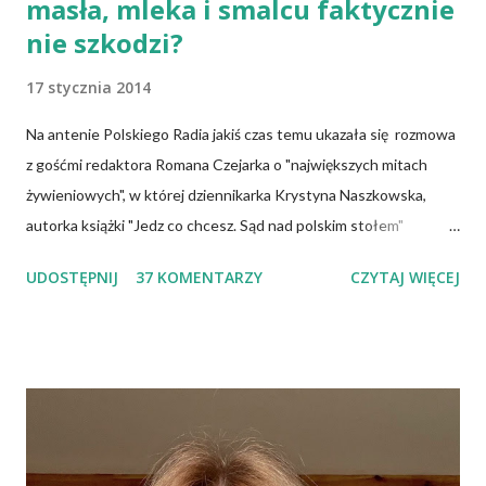
masła, mleka i smalcu faktycznie
nie szkodzi?
17 stycznia 2014
Na antenie Polskiego Radia jakiś czas temu ukazała się rozmowa
z gośćmi redaktora Romana Czejarka o "największych mitach
żywieniowych", w której dziennikarka Krystyna Naszkowska,
autorka książki "Jedz co chcesz. Sąd nad polskim stołem"
twierdzi, że wiedza specjalistów, osób mających ogromną wiedzę
UDOSTĘPNIJ
37 KOMENTARZY
CZYTAJ WIĘCEJ
na temat żywności, często nie przedostaje się do opinii
publicznej i dlatego społeczeństwo tkwi w stereotypach.
Uważa, że pogląd głoszący, iż cholesterol jest naszym
potwornym wrogiem jest największym oszustwem, a jaja
możemy jeść w dowolnej ilości, bo są zupełnie nieszkodliwe.
Wiele podobnych w treści informacji znajduje się także w
Internecie. Można spotkać nawet specjalistów, którzy mają