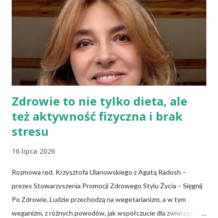
kompletnie odmienne spojrzenie na ten sam problem. To budzi
niepewność i brak zaufania do instytucji służby zdrowia, bowiem
społeczeństwo oczekuje konkretnych, jednolitych zaleceń.
Trzeba pamiętać, że każdego roku towarzystwa naukowe czy
grupy robocze z różnych dziedzin publikują...
Zdrowie to nie tylko dieta, ale
też aktywność fizyczna i brak
stresu
16 lipca 2026
Rozmowa red. Krzysztofa Ulanowskiego z Agatą Radosh –
prezes Stowarzyszenia Promocji Zdrowego Stylu Życia – Sięgnij
Po Zdrowie. Ludzie przechodzą na wegetarianizm, a w tym
weganizm, z różnych powodów, jak współczucie dla zwierząt,