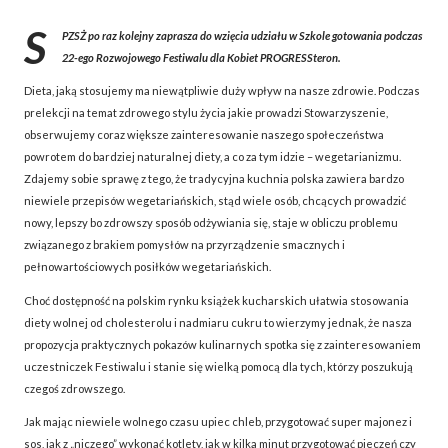
S
PZSŻ po raz kolejny zaprasza do wzięcia udziału w Szkole gotowania podczas
22-ego Rozwojowego Festiwalu dla Kobiet PROGRESSteron.
Dieta, jaką stosujemy ma niewątpliwie duży wpływ na nasze zdrowie. Podczas
prelekcji na temat zdrowego stylu życia jakie prowadzi Stowarzyszenie,
obserwujemy coraz większe zainteresowanie naszego społeczeństwa
powrotem do bardziej naturalnej diety, a co za tym idzie – wegetarianizmu.
Zdajemy sobie sprawę z tego, że tradycyjna kuchnia polska zawiera bardzo
niewiele przepisów wegetariańskich, stąd wiele osób, chcących prowadzić
nowy, lepszy bo zdrowszy sposób odżywiania się, staje w obliczu problemu
związanego z brakiem pomysłów na przyrządzenie smacznych i
pełnowartościowych posiłków wegetariańskich.
Choć dostępność na polskim rynku książek kucharskich ułatwia stosowania
diety wolnej od cholesterolu i nadmiaru cukru to wierzymy jednak, że nasza
propozycja praktycznych pokazów kulinarnych spotka się z zainteresowaniem
uczestniczek Festiwalu i stanie się wielką pomocą dla tych, którzy poszukują
czegoś zdrowszego.
Jak mając niewiele wolnego czasu upiec chleb, przygotować super majonez i
sos, jak z „niczego” wykonać kotlety, jak w kilka minut przygotować pieczeń czy