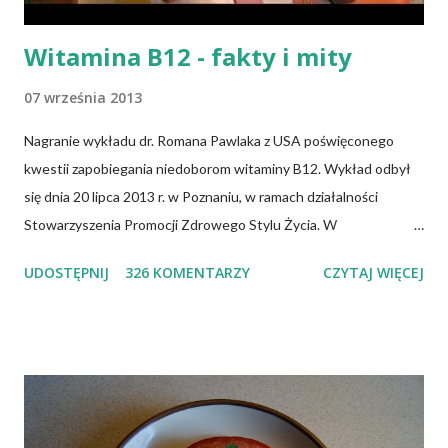
Witamina B12 - fakty i mity
07 września 2013
Nagranie wykładu dr. Romana Pawlaka z USA poświęconego
kwestii zapobiegania niedoborom witaminy B12. Wykład odbył
się dnia 20 lipca 2013 r. w Poznaniu, w ramach działalności
Stowarzyszenia Promocji Zdrowego Stylu Życia. W
zdecydowanej większości przypadków okazuje się, że wiedza jaką
UDOSTĘPNIJ
326 KOMENTARZY
CZYTAJ WIĘCEJ
posiadamy odnośnie witaminy B12 w świetle aktualnych
doniesień naukowych jest nieprawdziwa. Niedobór witaminy
B12 występuje dość powszechnie na całym świecie. W grupie
osób narażonych na jej niedobór znajdują się miedzy innymi
weganie (ludzie, którzy nie spożywają mięsa i produktów
pochodzenia zwierzęcego), laktoowowegetarianie (osoby, które