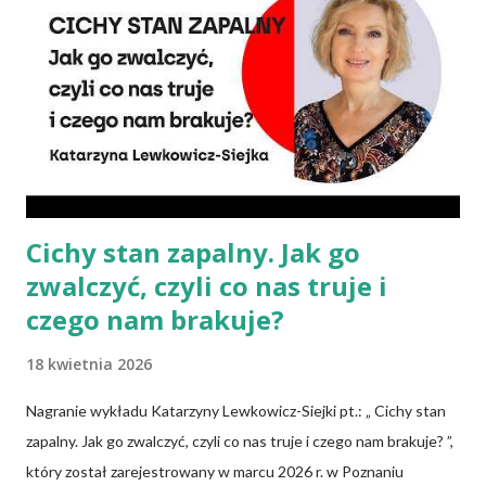
wszystkie składniki będzie się skrupulatnie sumowało w
słupkach? – Nie ma takiej potrzeby – uspokaja Agata Radosh,
prezes Stowarzyszenia Promocji Zdrowego Stylu Życia – Sięgnij
Po Zdrowie. – Choć owszem, gdy chcemy nauczyć się podstaw
komponowania diety wegańskiej, możemy spisywać to, co
spożywamy, w jakich ilościach, jaką ma to wartość od...
Cichy stan zapalny. Jak go
zwalczyć, czyli co nas truje i
czego nam brakuje?
18 kwietnia 2026
Nagranie wykładu Katarzyny Lewkowicz-Siejki pt.: „ Cichy stan
zapalny. Jak go zwalczyć, czyli co nas truje i czego nam brakuje? ”,
który został zarejestrowany w marcu 2026 r. w Poznaniu