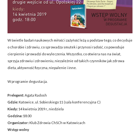
W świetle badań naukowych miłość i zażyłość leżą u podstaw tego, co decyduje
o chorobie i zdrowiu, co sprowadza smutek i przynosi radość, co powoduje
cierpienie i prowadzi do wyleczenia. Wszystko, co otwiera nas na świat,
sprzyja zdrowiu i zdrowieniu, niezależnie od takich czynników jak zdrowa
dieta, aktywność fizyczna, niepalenie i inne.
W programie degustacja.
Prelegent:
Agata Radosh
Gdzie:
Katowice, ul. Sobieskiego 11 (sala konferencyjna C)
Kiedy:
14 kwietnia 2019 r., niedziela
Godzina: 1
8.00
Organizator:
Klub Zdrowia ChSCh w Katowicach
Wstęp wolny