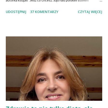
autorka książki "Jedz co chcesz. Sąd nad polskim stołem"
twierdzi, że wiedza specjalistów, osób mających ogromną wiedzę
UDOSTĘPNIJ
37 KOMENTARZY
CZYTAJ WIĘCEJ
na temat żywności, często nie przedostaje się do opinii
publicznej i dlatego społeczeństwo tkwi w stereotypach.
Uważa, że pogląd głoszący, iż cholesterol jest naszym
potwornym wrogiem jest największym oszustwem, a jaja
możemy jeść w dowolnej ilości, bo są zupełnie nieszkodliwe.
Wiele podobnych w treści informacji znajduje się także w
Internecie. Można spotkać nawet specjalistów, którzy mają
kompletnie odmienne spojrzenie na ten sam problem. To budzi
niepewność i brak zaufania do instytucji służby zdrowia, bowiem
społeczeństwo oczekuje konkretnych, jednolitych zaleceń.
Trzeba pamiętać, że każdego roku towarzystwa naukowe czy
grupy robocze z różnych dziedzin publikują...