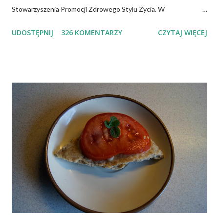
Stowarzyszenia Promocji Zdrowego Stylu Życia. W
zdecydowanej większości przypadków okazuje się, że wiedza jaką
UDOSTĘPNIJ
326 KOMENTARZY
CZYTAJ WIĘCEJ
posiadamy odnośnie witaminy B12 w świetle aktualnych
doniesień naukowych jest nieprawdziwa. Niedobór witaminy
B12 występuje dość powszechnie na całym świecie. W grupie
osób narażonych na jej niedobór znajdują się miedzy innymi
weganie (ludzie, którzy nie spożywają mięsa i produktów
pochodzenia zwierzęcego), laktoowowegetarianie (osoby, które
nie spożywają produktów mięsnych, ale włączają do diety
produkty pochodzenia zwierzęcego, takie jak mleko, przetwory
mleczne i jajka), osoby po 50 roku życia, niezależnie od ich diety,
osoby, które poddały się operacji żołądka lub którym wycięto
dolną część jelita cienkiego, a także osoby chorujące na AIDS.
Inni, w tym np. osoby chorujące na cukrzycę, a także każ...