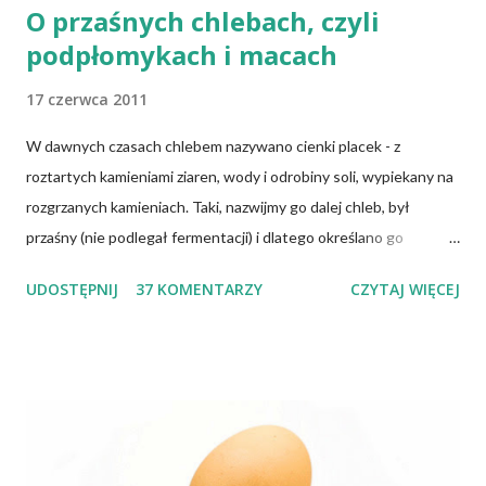
O przaśnych chlebach, czyli
podpłomykach i macach
17 czerwca 2011
W dawnych czasach chlebem nazywano cienki placek - z
roztartych kamieniami ziaren, wody i odrobiny soli, wypiekany na
rozgrzanych kamieniach. Taki, nazwijmy go dalej chleb, był
przaśny (nie podlegał fermentacji) i dlatego określano go
słowem "przaśnik". Słowianie takie pieczywo nazywali
UDOSTĘPNIJ
37 KOMENTARZY
CZYTAJ WIĘCEJ
podpłomykami. Hindusi mówią o nim czapatti, Żydzi maca, a
Indianie tortilla. Więc bez cienia wątpliwości rzec można, że
chleby przeszłości posiadały zdecydowanie inną recepturę niż
dzisiejsze chleby. Nie było w nich przede wszystkich ani drożdży,
ani zakwasu. Świeże, przaśne pieczywo jest zdrowe, w
przeciwieństwie do świeżego pieczywa na drożdżach czy
zakwasie. Przaśne podpłomyki nie obciążają żołądka kwasem i