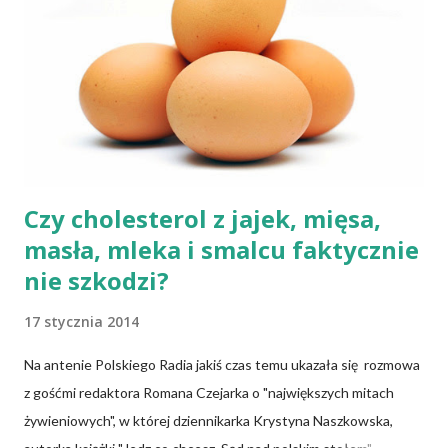
fermentacją. Dziś, wzorem naszych prapradziadów możemy także
spożywać przaśny, niekwaszony chleb. Najprostszy przepis na
podpłomyki to: wziąć mąkę, wodę i trochę soli. Z tych składników
zagnieść ciasto, dodając mąkę w takiej ilości, aby ciasto nie kleiło
się do palców. Z kolei r...
Czy cholesterol z jajek, mięsa,
masła, mleka i smalcu faktycznie
nie szkodzi?
17 stycznia 2014
Na antenie Polskiego Radia jakiś czas temu ukazała się rozmowa
z gośćmi redaktora Romana Czejarka o "największych mitach
żywieniowych", w której dziennikarka Krystyna Naszkowska,