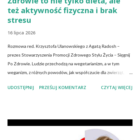
Zdrowie to nie tylko dieta, ale
też aktywność fizyczna i brak
stresu
16 lipca 2026
Rozmowa red. Krzysztofa Ulanowskiego z Agatą Radosh –
prezes Stowarzyszenia Promocji Zdrowego Stylu Życia – Sięgnij
Po Zdrowie. Ludzie przechodzą na wegetarianizm, a w tym
weganizm, z różnych powodów, jak współczucie dla zwierząt,
troska o klimat i środowisko czy zdrowie. No właśnie, zdrowie!
UDOSTĘPNIJ
PRZEŚLIJ KOMENTARZ
CZYTAJ WIĘCEJ
Wiadomo, że czerwone mięso zwiększa ryzyko nowotworów,
chorób serca, cukrzycy czy udaru mózgu, a przetworzone mięso
oznacza wyższe ryzyko zachorowania na raka. Czy jednak dieta
wegańska dostarczy organizmowi wszystkich niezbędnych
składników? Talerz, nie słupki Albo inaczej – czy przechodząc na
wegetarianizm, a zwłaszcza weganizm, trzeba się liczyć z tym, że